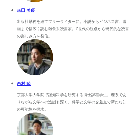
森田 美優
出版社勤務を経てフリーライターに。小説からビジネス書、漫
画まで幅広く読む雑食系読書家。Z世代の視点から現代的な読書
の楽しみ方を発信。
西村 陸
京都大学大学院で認知科学を研究する博士課程学生。理系であ
りながら文学への造詣も深く、科学と文学の交差点で新たな知
の可能性を探求。