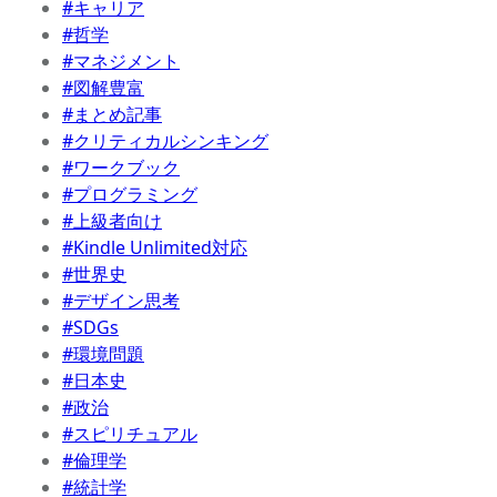
#キャリア
#哲学
#マネジメント
#図解豊富
#まとめ記事
#クリティカルシンキング
#ワークブック
#プログラミング
#上級者向け
#Kindle Unlimited対応
#世界史
#デザイン思考
#SDGs
#環境問題
#日本史
#政治
#スピリチュアル
#倫理学
#統計学