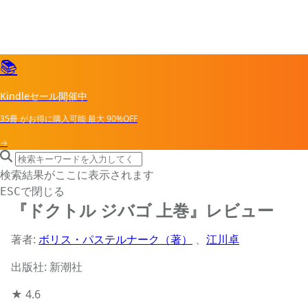
📚
Kindleセール開催中
35冊
がお得に購入可能
最大
90%OFF
→
search icon
サイト内検索
検索結果がここに表示されます
で閉じる
ESC
『ドクトル ジバゴ 上巻』レビュー
著者:
ボリス・パステルナーク（著）
、
江川卓
出版社: 新潮社
★
4.6