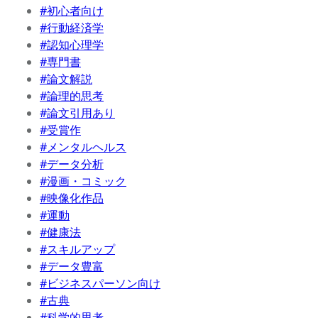
#初心者向け
#行動経済学
#認知心理学
#専門書
#論文解説
#論理的思考
#論文引用あり
#受賞作
#メンタルヘルス
#データ分析
#漫画・コミック
#映像化作品
#運動
#健康法
#スキルアップ
#データ豊富
#ビジネスパーソン向け
#古典
#科学的思考