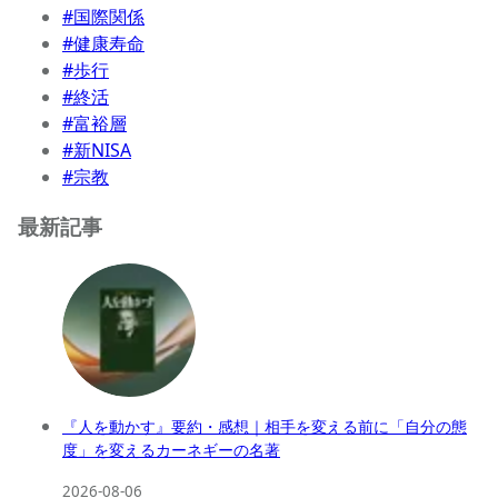
#国際関係
#健康寿命
#歩行
#終活
#富裕層
#新NISA
#宗教
最新記事
『人を動かす』要約・感想｜相手を変える前に「自分の態
度」を変えるカーネギーの名著
2026-08-06