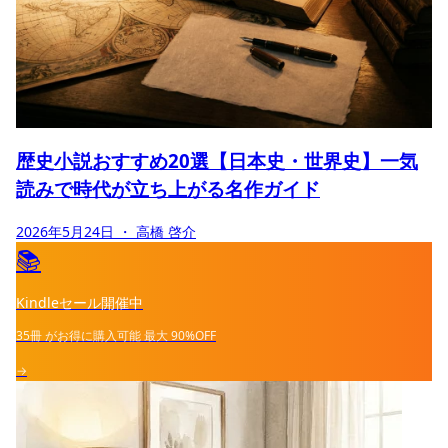
歴史小説おすすめ20選【日本史・世界史】一気
読みで時代が立ち上がる名作ガイド
2026年5月24日
・ 高橋 啓介
📚
Kindleセール開催中
35冊
がお得に購入可能
最大
90%OFF
→