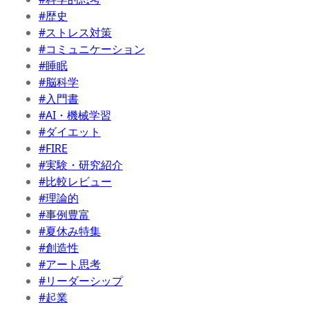
#歴史
#ストレス対策
#コミュニケーション
#睡眠
#脳科学
#入門書
#AI・機械学習
#ダイエット
#FIRE
#実験・研究紹介
#比較レビュー
#理論的
#事例豊富
#夏休み特集
#創造性
#アート思考
#リーダーシップ
#起業