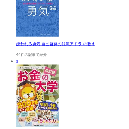
嫌われる勇気 自己啓発の源流アドラ-の教え
44件の記事で紹介
3