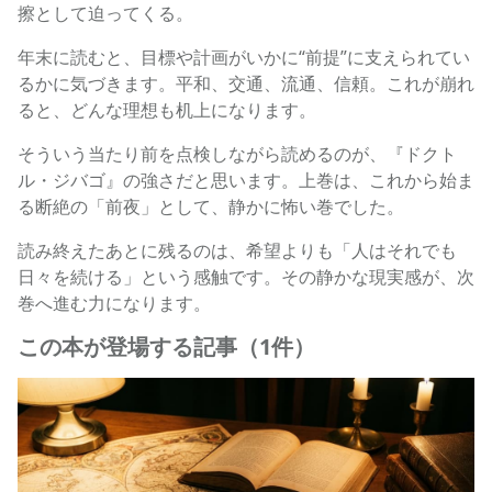
擦として迫ってくる。
年末に読むと、目標や計画がいかに“前提”に支えられてい
るかに気づきます。平和、交通、流通、信頼。これが崩れ
ると、どんな理想も机上になります。
そういう当たり前を点検しながら読めるのが、『ドクト
ル・ジバゴ』の強さだと思います。上巻は、これから始ま
る断絶の「前夜」として、静かに怖い巻でした。
読み終えたあとに残るのは、希望よりも「人はそれでも
日々を続ける」という感触です。その静かな現実感が、次
巻へ進む力になります。
この本が登場する記事（1件）