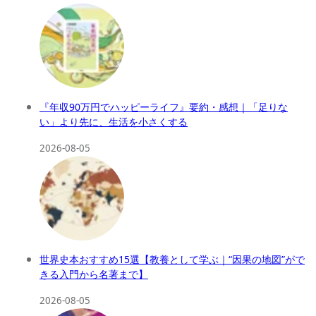
『年収90万円でハッピーライフ』要約・感想｜「足りな
い」より先に、生活を小さくする
2026-08-05
世界史本おすすめ15選【教養として学ぶ｜“因果の地図”がで
きる入門から名著まで】
2026-08-05