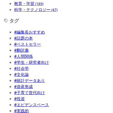
教育・学習
(189)
科学・テクノロジー
(47)
タグ
#編集長おすすめ
#話題の本
#ベストセラー
#翻訳書
#人間関係
#学生・研究者向け
#社会学
#文化論
#統計データあり
#資産形成
#子育て世代向け
#投資
#エビデンスベース
#実践的