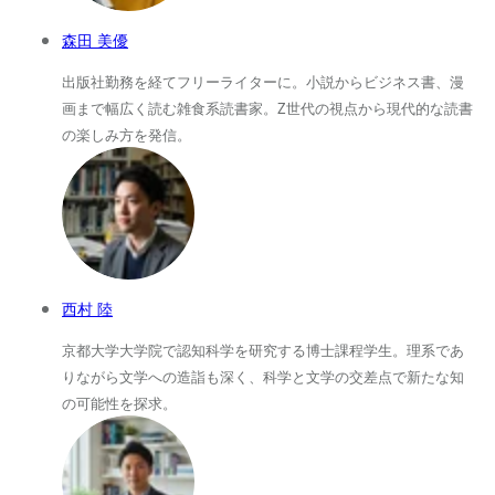
森田 美優
出版社勤務を経てフリーライターに。小説からビジネス書、漫
画まで幅広く読む雑食系読書家。Z世代の視点から現代的な読書
の楽しみ方を発信。
西村 陸
京都大学大学院で認知科学を研究する博士課程学生。理系であ
りながら文学への造詣も深く、科学と文学の交差点で新たな知
の可能性を探求。