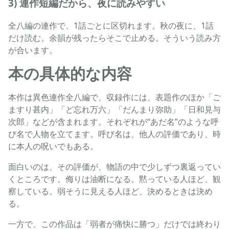
3) 連作短編だから、夜に読みやすい
全八編の連作で、1話ごとに区切れます。秋の夜に、1話
だけ読む。余韻が残ったらそこで止める。そういう読み方
が合います。
本の具体的な内容
本作は異色連作全八編で、収録作には、表題作のほか「ご
ますり甚内」「ど忘れ万六」「だんまり弥助」「日和見与
次郎」などが含まれます。それぞれが“あだ名”のような呼
び名で人物を立てます。呼び名は、他人の評価であり、時
に本人の呪いでもある。
面白いのは、その評価が、物語の中で少しずつ裏返ってい
くところです。侮りは油断になる。黙っている人ほど、観
察している。弱そうに見える人ほど、決めるときは決め
る。
一方で、この作品は「弱者が痛快に勝つ」だけでは終わり