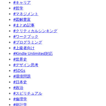
#キャリア
#哲学
#マネジメント
#図解豊富
#まとめ記事
#クリティカルシンキング
#ワークブック
#プログラミング
#上級者向け
#Kindle Unlimited対応
#世界史
#デザイン思考
#SDGs
#環境問題
#日本史
#政治
#スピリチュアル
#倫理学
#統計学