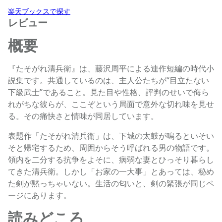
楽天ブックスで探す
レビュー
概要
『たそがれ清兵衛』は、藤沢周平による連作短編の時代小
説集です。共通しているのは、主人公たちが“目立たない
下級武士”であること。見た目や性格、評判のせいで侮ら
れがちな彼らが、ここぞという局面で意外な切れ味を見せ
る。その痛快さと情味が同居しています。
表題作「たそがれ清兵衛」は、下城の太鼓が鳴るといそい
そと帰宅するため、周囲からそう呼ばれる男の物語です。
領内を二分する抗争をよそに、病弱な妻とひっそり暮らし
てきた清兵衛。しかし「お家の一大事」とあっては、秘め
た剣が黙っちゃいない。生活の匂いと、剣の緊張が同じペ
ージにあります。
読みどころ