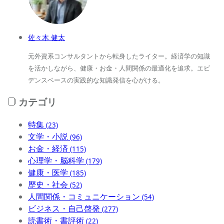
佐々木 健太
元外資系コンサルタントから転身したライター。経済学の知識
を活かしながら、健康・お金・人間関係の最適化を追求。エビ
デンスベースの実践的な知識発信を心がける。
カテゴリ
特集
(23)
文学・小説
(96)
お金・経済
(115)
心理学・脳科学
(179)
健康・医学
(185)
歴史・社会
(52)
人間関係・コミュニケーション
(54)
ビジネス・自己啓発
(277)
読書術・書評術
(22)