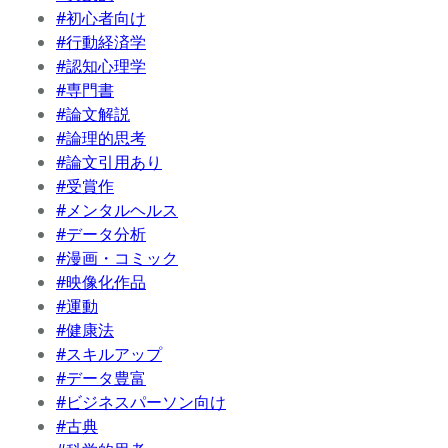
#初心者向け
#行動経済学
#認知心理学
#専門書
#論文解説
#論理的思考
#論文引用あり
#受賞作
#メンタルヘルス
#データ分析
#漫画・コミック
#映像化作品
#運動
#健康法
#スキルアップ
#データ豊富
#ビジネスパーソン向け
#古典