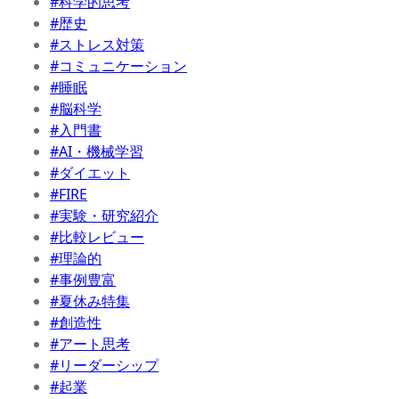
#科学的思考
#歴史
#ストレス対策
#コミュニケーション
#睡眠
#脳科学
#入門書
#AI・機械学習
#ダイエット
#FIRE
#実験・研究紹介
#比較レビュー
#理論的
#事例豊富
#夏休み特集
#創造性
#アート思考
#リーダーシップ
#起業