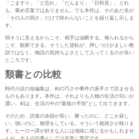
「ごますり」「ど忘れ」「だんまり」「日和見」。どれ
も、褒め言葉ではありません。でも本作は、そのあだ名が
「その人の弱さ」だけで終わらないことを繰り返し示しま
す。
弱そうに見えるからこそ、相手は油断する。侮られるから
こそ、観察できる。そうした逆転が、押しつけがましい教
訓ではなく、物語の気持ちよさとして入ってくるのが良い
ところです。
類書との比較
時代小説の短編集は、剣の巧さや事件の派手さで読ませる
ものもあります。本作は、それよりも人物の生活の匂いが
濃い。剣は、生活の中の“最後の手段”として出てきます。
そのため、読後の余韻が長い。勝ったのに、どこか寂し
い。強いのに、無理をしている。そういう複雑さが残りま
す。ヒーロー譚が好きな人には地味に感じるかもしれませ
んが、大人の読書としては非常に贅沢です。