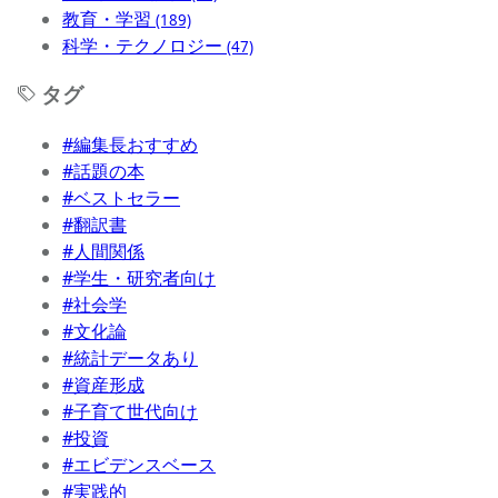
教育・学習
(189)
科学・テクノロジー
(47)
タグ
#編集長おすすめ
#話題の本
#ベストセラー
#翻訳書
#人間関係
#学生・研究者向け
#社会学
#文化論
#統計データあり
#資産形成
#子育て世代向け
#投資
#エビデンスベース
#実践的