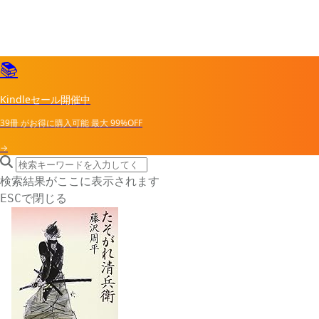
📚
Kindleセール開催中
39冊
がお得に購入可能
最大
99%OFF
→
search icon
サイト内検索
検索結果がここに表示されます
で閉じる
ESC