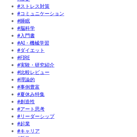
#ストレス対策
#コミュニケーション
#睡眠
#脳科学
#入門書
#AI・機械学習
#ダイエット
#FIRE
#実験・研究紹介
#比較レビュー
#理論的
#事例豊富
#夏休み特集
#創造性
#アート思考
#リーダーシップ
#起業
#キャリア