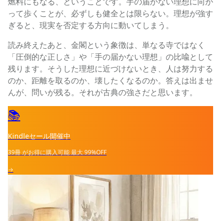
燃料にもなる、ということです。手の届かない理想に向か
って歩くことが、必ずしも健全とは限らない。理想が強す
ぎると、現実を否定する方向に動いてしまう。
読み終えたあと、金閣という象徴は、単なる寺ではなく
「圧倒的な正しさ」や「手の届かない理想」の比喩として
残ります。そうした理想に近づけないとき、人は努力する
のか、距離を取るのか、壊したくなるのか。答えは出ませ
んが、問いが残る。それが古典の強さだと思います。
📚
Kindleセール開催中
39冊
がお得に購入可能
最大
99%OFF
→