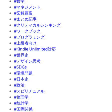
#哲学
#マネジメント
#図解豊富
#まとめ記事
#クリティカルシンキング
#ワークブック
#プログラミング
#上級者向け
#Kindle Unlimited対応
#世界史
#デザイン思考
#SDGs
#環境問題
#日本史
#政治
#スピリチュアル
#倫理学
#統計学
#国際関係