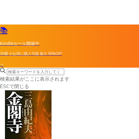
📚
Kindleセール開催中
39冊
がお得に購入可能
最大
99%OFF
→
search icon
サイト内検索
検索結果がここに表示されます
で閉じる
ESC