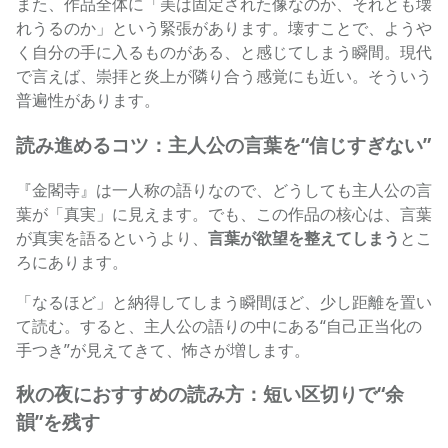
また、作品全体に「美は固定された像なのか、それとも壊
れうるのか」という緊張があります。壊すことで、ようや
く自分の手に入るものがある、と感じてしまう瞬間。現代
で言えば、崇拝と炎上が隣り合う感覚にも近い。そういう
普遍性があります。
読み進めるコツ：主人公の言葉を“信じすぎない”
『金閣寺』は一人称の語りなので、どうしても主人公の言
葉が「真実」に見えます。でも、この作品の核心は、言葉
が真実を語るというより、
言葉が欲望を整えてしまう
とこ
ろにあります。
「なるほど」と納得してしまう瞬間ほど、少し距離を置い
て読む。すると、主人公の語りの中にある“自己正当化の
手つき”が見えてきて、怖さが増します。
秋の夜におすすめの読み方：短い区切りで“余
韻”を残す