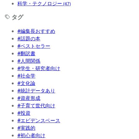
科学・テクノロジー
(47)
タグ
#編集長おすすめ
#話題の本
#ベストセラー
#翻訳書
#人間関係
#学生・研究者向け
#社会学
#文化論
#統計データあり
#資産形成
#子育て世代向け
#投資
#エビデンスベース
#実践的
#初心者向け