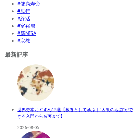
#健康寿命
#歩行
#終活
#富裕層
#新NISA
#宗教
最新記事
世界史本おすすめ15選【教養として学ぶ｜“因果の地図”がで
きる入門から名著まで】
2026-08-05