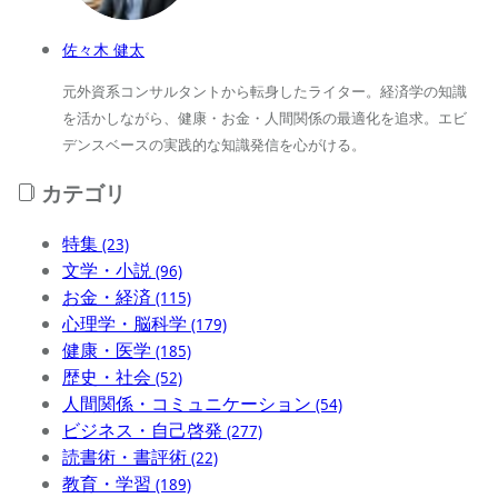
佐々木 健太
元外資系コンサルタントから転身したライター。経済学の知識
を活かしながら、健康・お金・人間関係の最適化を追求。エビ
デンスベースの実践的な知識発信を心がける。
カテゴリ
特集
(23)
文学・小説
(96)
お金・経済
(115)
心理学・脳科学
(179)
健康・医学
(185)
歴史・社会
(52)
人間関係・コミュニケーション
(54)
ビジネス・自己啓発
(277)
読書術・書評術
(22)
教育・学習
(189)