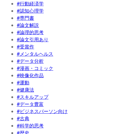
#行動経済学
#認知心理学
#専門書
#論文解説
#論理的思考
#論文引用あり
#受賞作
#メンタルヘルス
#データ分析
#漫画・コミック
#映像化作品
#運動
#健康法
#スキルアップ
#データ豊富
#ビジネスパーソン向け
#古典
#科学的思考
#歴史