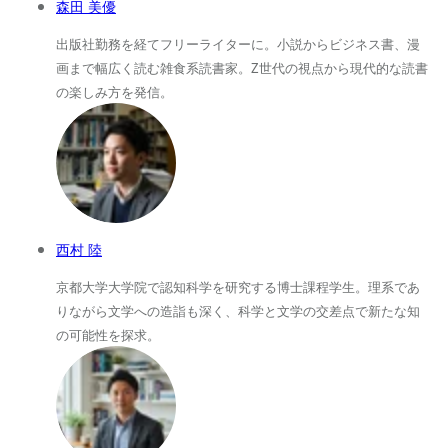
森田 美優
出版社勤務を経てフリーライターに。小説からビジネス書、漫
画まで幅広く読む雑食系読書家。Z世代の視点から現代的な読書
の楽しみ方を発信。
西村 陸
京都大学大学院で認知科学を研究する博士課程学生。理系であ
りながら文学への造詣も深く、科学と文学の交差点で新たな知
の可能性を探求。