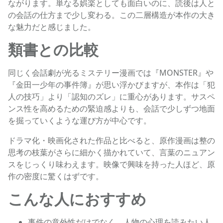
ながります。単なる娯楽としても面白いのに、読後は人と
の会話の仕方まで少し変わる。この二層構造が本作の大き
な魅力だと感じました。
類書との比較
同じく会話劇が光るミステリー漫画では『MONSTER』や
『金田一少年の事件簿』が思い浮かびますが、本作は「犯
人の技巧」より「認知のズレ」に重心があります。サスペ
ンス性を高めるための緊迫感よりも、会話で少しずつ地面
を掘っていくような運び方が中心です。
ドラマ化・映画化された作品と比べると、原作漫画は整の
思考の枝葉がさらに細かく描かれていて、言葉のニュアン
スをじっくり味わえます。映像で興味を持った人ほど、原
作の密度に驚くはずです。
こんな人におすすめ
事件の意外性だけでなく、人物の心理を読みたい人