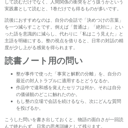
して読むだけでなく、人間関係の衝突をどう扱うかという
実践書として読むと、1巻だけでも得るものが多いです。
読後におすすめなのは、自分の会話で「決めつけの言葉」
を一つ減らすことです。例えば「普通は」「絶対に」とい
った語を意識的に減らし、代わりに「私はこう見えた」と
主語を明確にする。整の視点を借りると、日常の対話の精
度が少し上がる感覚を得られます。
読書ノート用の問い
整が事件で使った「事実と解釈の分離」を、自分の
最近の対人トラブルに適用するとどうなるか。
作品中で違和感を覚えたセリフは何か。それは自分
の価値観のどこに触れたのか。
もし整の立場で会話を続けるなら、次にどんな質問
を投げるか。
こうした問いを書き出しておくと、物語の面白さが一回読
んで終わらず、日常の思考訓練として残ります。