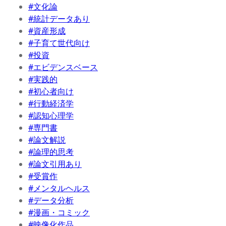
#文化論
#統計データあり
#資産形成
#子育て世代向け
#投資
#エビデンスベース
#実践的
#初心者向け
#行動経済学
#認知心理学
#専門書
#論文解説
#論理的思考
#論文引用あり
#受賞作
#メンタルヘルス
#データ分析
#漫画・コミック
#映像化作品