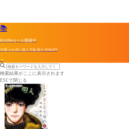
📚
Kindleセール開催中
35冊
がお得に購入可能
最大
90%OFF
→
search icon
サイト内検索
検索結果がここに表示されます
で閉じる
ESC