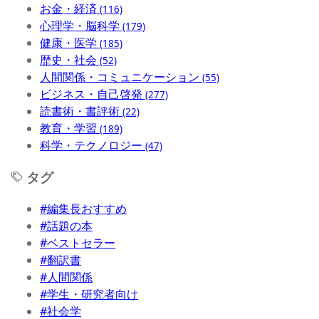
お金・経済
(116)
心理学・脳科学
(179)
健康・医学
(185)
歴史・社会
(52)
人間関係・コミュニケーション
(55)
ビジネス・自己啓発
(277)
読書術・書評術
(22)
教育・学習
(189)
科学・テクノロジー
(47)
タグ
#編集長おすすめ
#話題の本
#ベストセラー
#翻訳書
#人間関係
#学生・研究者向け
#社会学