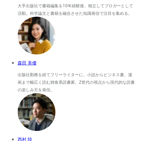
大手出版社で書籍編集を10年経験後、独立してブロガーとして
活動。科学論文と書籍を融合させた知識発信で注目を集める。
森田 美優
出版社勤務を経てフリーライターに。小説からビジネス書、漫
画まで幅広く読む雑食系読書家。Z世代の視点から現代的な読書
の楽しみ方を発信。
西村 陸