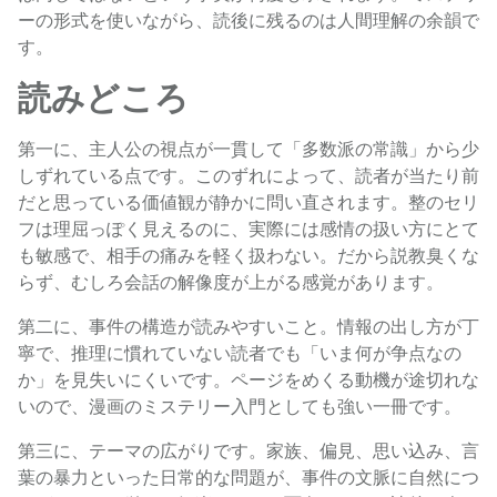
ーの形式を使いながら、読後に残るのは人間理解の余韻で
す。
読みどころ
第一に、主人公の視点が一貫して「多数派の常識」から少
しずれている点です。このずれによって、読者が当たり前
だと思っている価値観が静かに問い直されます。整のセリ
フは理屈っぽく見えるのに、実際には感情の扱い方にとて
も敏感で、相手の痛みを軽く扱わない。だから説教臭くな
らず、むしろ会話の解像度が上がる感覚があります。
第二に、事件の構造が読みやすいこと。情報の出し方が丁
寧で、推理に慣れていない読者でも「いま何が争点なの
か」を見失いにくいです。ページをめくる動機が途切れな
いので、漫画のミステリー入門としても強い一冊です。
第三に、テーマの広がりです。家族、偏見、思い込み、言
葉の暴力といった日常的な問題が、事件の文脈に自然につ