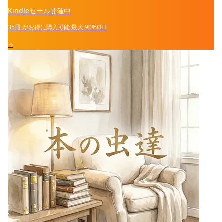
Kindleセール開催中
35冊
がお得に購入可能
最大
90%OFF
→