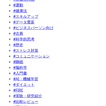
#運動
#健康法
#スキルアップ
#データ豊富
#ビジネスパーソン向け
#古典
#科学的思考
#歴史
#ストレス対策
#コミュニケーション
#睡眠
#脳科学
#入門書
#AI・機械学習
#ダイエット
#FIRE
#実験・研究紹介
#比較レビュー