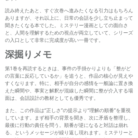
読み終えたあと、すぐ次巻へ進みたくなる引力はもちろん
ありますが、それ以上に、日常の会話を少し立ち止まって
聞きたくなる本でした。ミステリー漫画としての面白さ
と、人間を理解するための視点が両立していて、シリーズ
の入口として非常に完成度が高い一冊です。
深掘りメモ
第1巻を再読するときは、事件の手掛かりよりも「整がど
の言葉に反応しているか」を追うと、作品の核心が見えや
すくなります。特に、相手が自分の感情を一般論に置き換
えた瞬間や、事実と解釈が混線した瞬間に整が介入する場
面は、会話設計の教材としても優秀です。
また、この作品は“正しさ”の提示より“理解の順番”を重視
しています。まず相手の背景を聞き、次に矛盾を整理し、
最後に行動の責任を問う。順番が逆になると対話は崩れ
る、というメッセージが繰り返し現れます。ミステリーと