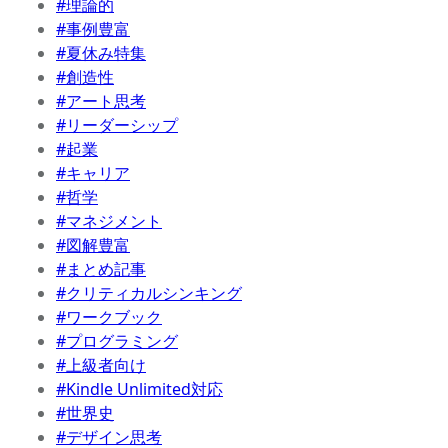
#理論的
#事例豊富
#夏休み特集
#創造性
#アート思考
#リーダーシップ
#起業
#キャリア
#哲学
#マネジメント
#図解豊富
#まとめ記事
#クリティカルシンキング
#ワークブック
#プログラミング
#上級者向け
#Kindle Unlimited対応
#世界史
#デザイン思考