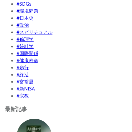
#SDGs
#環境問題
#日本史
#政治
#スピリチュアル
#倫理学
#統計学
#国際関係
#健康寿命
#歩行
#終活
#富裕層
#新NISA
#宗教
最新記事