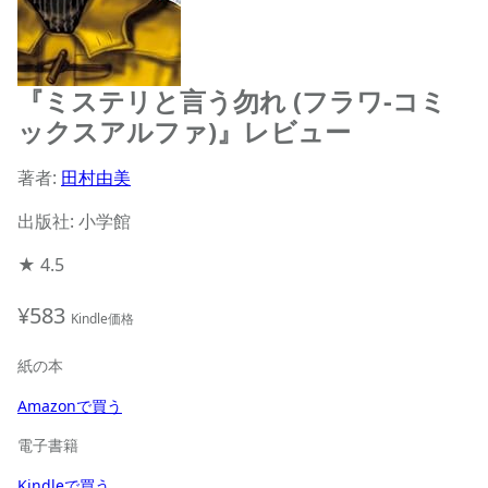
『ミステリと言う勿れ (フラワ-コミ
ックスアルファ)』レビュー
著者:
田村由美
出版社: 小学館
★
4.5
¥583
Kindle価格
紙の本
Amazonで買う
電子書籍
Kindleで買う