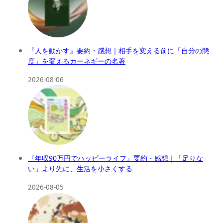
『人を動かす』要約・感想｜相手を変える前に「自分の態
度」を変えるカーネギーの名著
2026-08-06
『年収90万円でハッピーライフ』要約・感想｜「足りな
い」より先に、生活を小さくする
2026-08-05