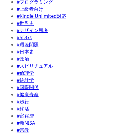
#プログラミング
#上級者向け
#Kindle Unlimited対応
#世界史
#デザイン思考
#SDGs
#環境問題
#日本史
#政治
#スピリチュアル
#倫理学
#統計学
#国際関係
#健康寿命
#歩行
#終活
#富裕層
#新NISA
#宗教