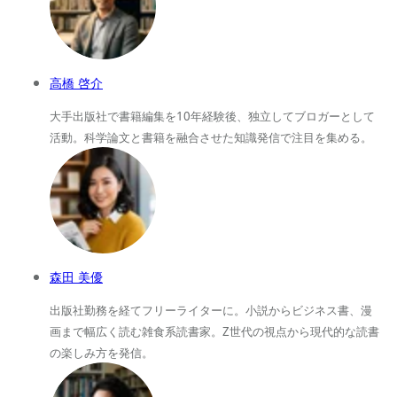
高橋 啓介
大手出版社で書籍編集を10年経験後、独立してブロガーとして
活動。科学論文と書籍を融合させた知識発信で注目を集める。
森田 美優
出版社勤務を経てフリーライターに。小説からビジネス書、漫
画まで幅広く読む雑食系読書家。Z世代の視点から現代的な読書
の楽しみ方を発信。