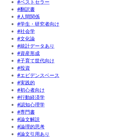
#ベストセラー
#翻訳書
#人間関係
#学生・研究者向け
#社会学
#文化論
#統計データあり
#資産形成
#子育て世代向け
#投資
#エビデンスベース
#実践的
#初心者向け
#行動経済学
#認知心理学
#専門書
#論文解説
#論理的思考
#論文引用あり