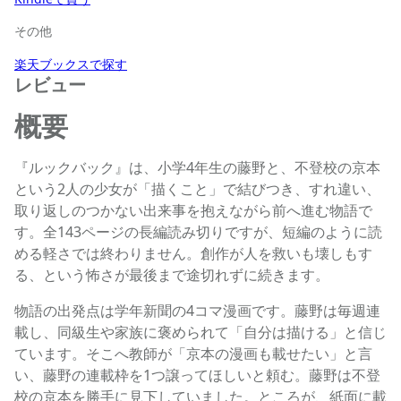
その他
楽天ブックスで探す
レビュー
概要
『ルックバック』は、小学4年生の藤野と、不登校の京本
という2人の少女が「描くこと」で結びつき、すれ違い、
取り返しのつかない出来事を抱えながら前へ進む物語で
す。全143ページの長編読み切りですが、短編のように読
める軽さでは終わりません。創作が人を救いも壊しもす
る、という怖さが最後まで途切れずに続きます。
物語の出発点は学年新聞の4コマ漫画です。藤野は毎週連
載し、同級生や家族に褒められて「自分は描ける」と信じ
ています。そこへ教師が「京本の漫画も載せたい」と言
い、藤野の連載枠を1つ譲ってほしいと頼む。藤野は不登
校の京本を勝手に見下していました。ところが、紙面に載