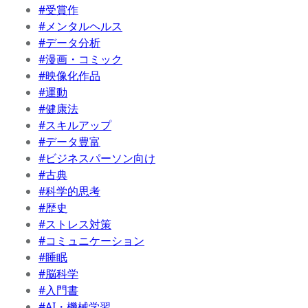
#受賞作
#メンタルヘルス
#データ分析
#漫画・コミック
#映像化作品
#運動
#健康法
#スキルアップ
#データ豊富
#ビジネスパーソン向け
#古典
#科学的思考
#歴史
#ストレス対策
#コミュニケーション
#睡眠
#脳科学
#入門書
#AI・機械学習