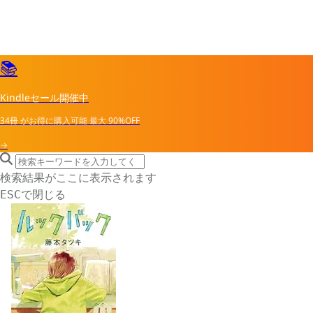
📚
Kindleセール開催中
34冊
がお得に購入可能
最大
90%OFF
→
search icon
サイト内検索
検索結果がここに表示されます
で閉じる
ESC