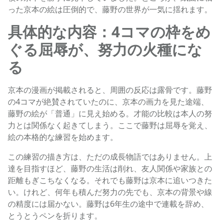
った京本の絵は圧倒的で、藤野の世界が一気に揺れます。
具体的な内容：4コマの枠をめ
ぐる屈辱が、努力の火種にな
る
京本の漫画が掲載されると、周囲の反応は露骨です。藤野
の4コマが絶賛されていたのに、京本の画力を見た途端、
藤野の絵が「普通」に見え始める。才能の比較は本人の努
力とは関係なく起きてしまう。ここで藤野は屈辱を覚え、
絵の本格的な練習を始めます。
この練習の描き方は、ただの成長物語ではありません。上
達を目指すほど、藤野の生活は削れ、友人関係や家族との
距離もぎこちなくなる。それでも藤野は京本に追いつきた
い。けれど、何年も積んだ努力の先でも、京本の背景や線
の精度には届かない。藤野は6年生の途中で連載を辞め、
とうとうペンを折ります。