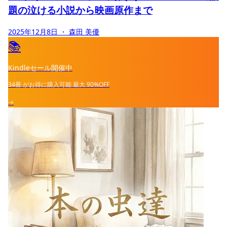
題の泣ける小説から映画原作まで
2025年12月8日
・ 森田 美優
📚
Kindleセール開催中
34冊
がお得に購入可能
最大
90%OFF
→