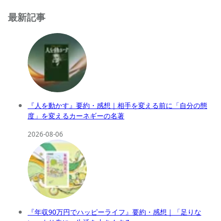
最新記事
『人を動かす』要約・感想｜相手を変える前に「自分の態
度」を変えるカーネギーの名著
2026-08-06
『年収90万円でハッピーライフ』要約・感想｜「足りな