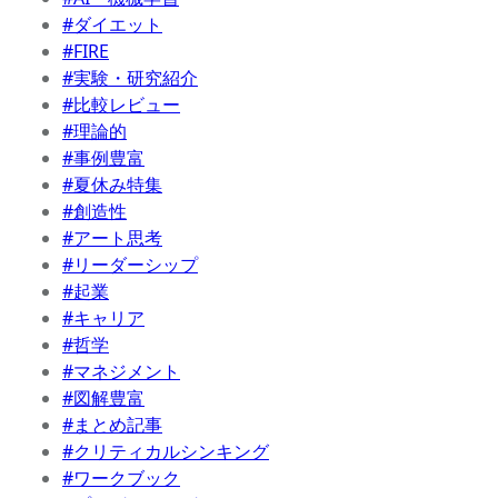
#ダイエット
#FIRE
#実験・研究紹介
#比較レビュー
#理論的
#事例豊富
#夏休み特集
#創造性
#アート思考
#リーダーシップ
#起業
#キャリア
#哲学
#マネジメント
#図解豊富
#まとめ記事
#クリティカルシンキング
#ワークブック