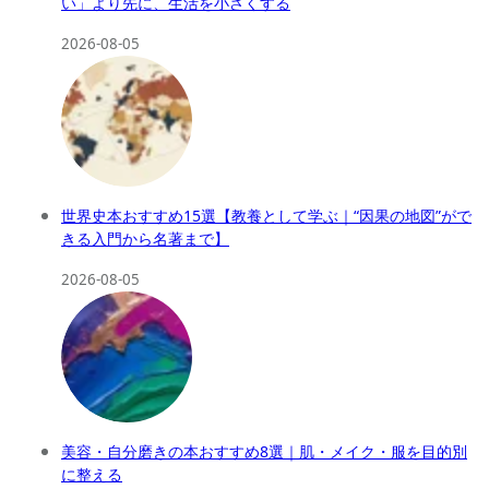
い」より先に、生活を小さくする
2026-08-05
世界史本おすすめ15選【教養として学ぶ｜“因果の地図”がで
きる入門から名著まで】
2026-08-05
美容・自分磨きの本おすすめ8選｜肌・メイク・服を目的別
に整える