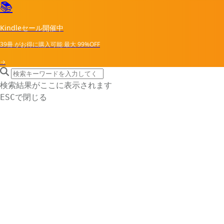
📚
Kindleセール開催中
39冊
がお得に購入可能
最大
99%OFF
→
search icon
サイト内検索
検索結果がここに表示されます
で閉じる
ESC