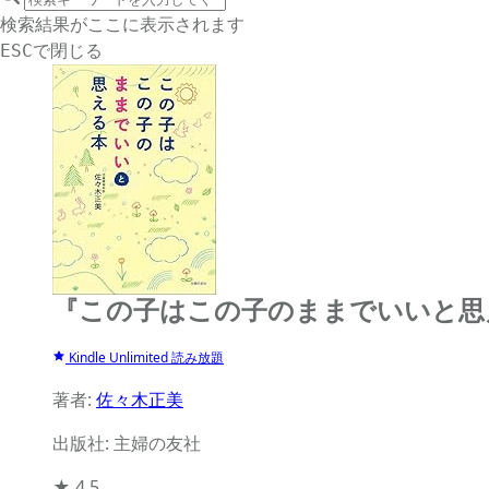
サイト内検索
検索結果がここに表示されます
で閉じる
ESC
『この子はこの子のままでいいと思
Kindle Unlimited 読み放題
著者:
佐々木正美
出版社: 主婦の友社
★
4.5