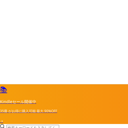
📚
Kindleセール開催中
35冊
がお得に購入可能
最大
90%OFF
→
search icon