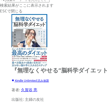
サイト内検索
検索結果がここに表示されます
で閉じる
ESC
『無理なくやせる“脳科学ダイエッ
Kindle Unlimited 読み放題
著者:
久賀谷 亮
出版社: 主婦の友社