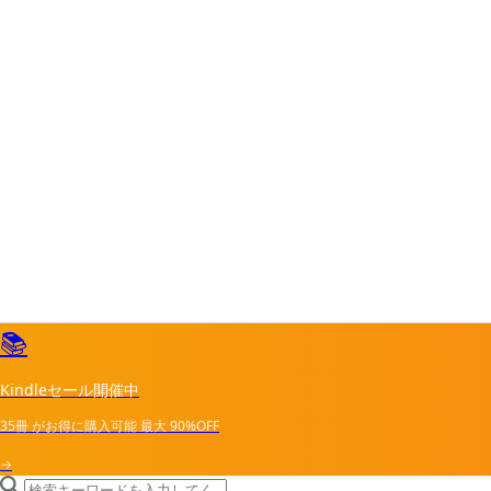
📚
Kindleセール開催中
35冊
がお得に購入可能
最大
90%OFF
→
search icon