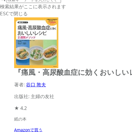
サイト内検索
検索結果がここに表示されます
で閉じる
ESC
『痛風・高尿酸血症に効くおいしい
著者:
谷口 敦夫
出版社: 主婦の友社
★
4.2
紙の本
Amazonで買う