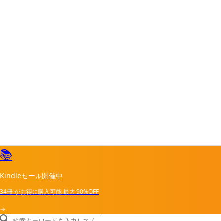
📚
Kindleセール開催中
34冊
がお得に購入可能
最大
90%OFF
→
search icon