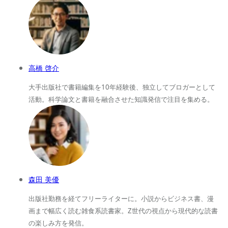
高橋 啓介
大手出版社で書籍編集を10年経験後、独立してブロガーとして
活動。科学論文と書籍を融合させた知識発信で注目を集める。
森田 美優
出版社勤務を経てフリーライターに。小説からビジネス書、漫
画まで幅広く読む雑食系読書家。Z世代の視点から現代的な読書
の楽しみ方を発信。