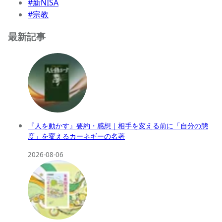
#新NISA
#宗教
最新記事
『人を動かす』要約・感想｜相手を変える前に「自分の態
度」を変えるカーネギーの名著
2026-08-06