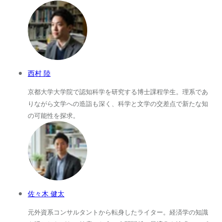
西村 陸
京都大学大学院で認知科学を研究する博士課程学生。理系であ
りながら文学への造詣も深く、科学と文学の交差点で新たな知
の可能性を探求。
佐々木 健太
元外資系コンサルタントから転身したライター。経済学の知識