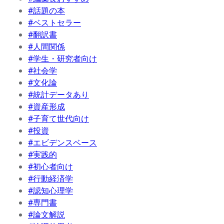
#話題の本
#ベストセラー
#翻訳書
#人間関係
#学生・研究者向け
#社会学
#文化論
#統計データあり
#資産形成
#子育て世代向け
#投資
#エビデンスベース
#実践的
#初心者向け
#行動経済学
#認知心理学
#専門書
#論文解説