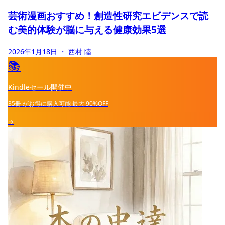
芸術漫画おすすめ！創造性研究エビデンスで読
む美的体験が脳に与える健康効果5選
2026年1月18日
・ 西村 陸
📚
Kindleセール開催中
35冊
がお得に購入可能
最大
90%OFF
→