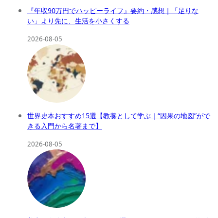
『年収90万円でハッピーライフ』要約・感想｜「足りな
い」より先に、生活を小さくする
2026-08-05
世界史本おすすめ15選【教養として学ぶ｜“因果の地図”がで
きる入門から名著まで】
2026-08-05