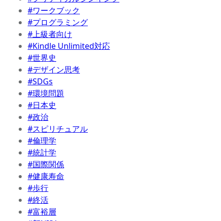
#ワークブック
#プログラミング
#上級者向け
#Kindle Unlimited対応
#世界史
#デザイン思考
#SDGs
#環境問題
#日本史
#政治
#スピリチュアル
#倫理学
#統計学
#国際関係
#健康寿命
#歩行
#終活
#富裕層