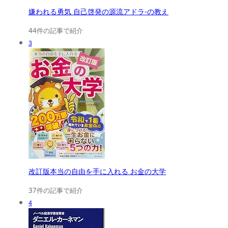
嫌われる勇気 自己啓発の源流アドラ-の教え
44件の記事で紹介
3
改訂版本当の自由を手に入れる お金の大学
37件の記事で紹介
4