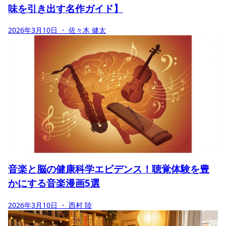
味を引き出す名作ガイド】
2026年3月10日
・ 佐々木 健太
音楽と脳の健康科学エビデンス！聴覚体験を豊
かにする音楽漫画5選
2026年3月10日
・ 西村 陸