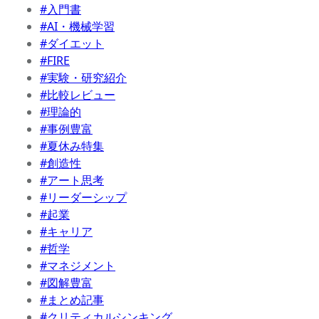
#入門書
#AI・機械学習
#ダイエット
#FIRE
#実験・研究紹介
#比較レビュー
#理論的
#事例豊富
#夏休み特集
#創造性
#アート思考
#リーダーシップ
#起業
#キャリア
#哲学
#マネジメント
#図解豊富
#まとめ記事
#クリティカルシンキング