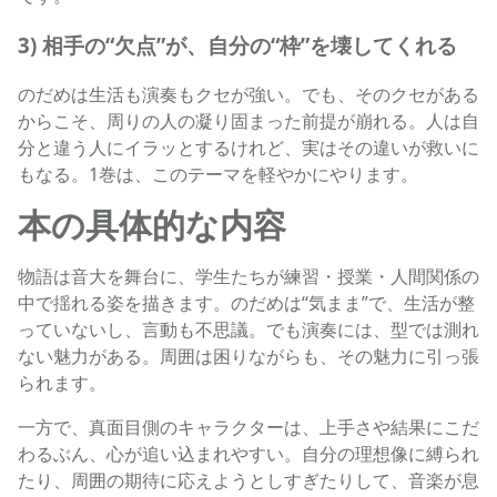
3) 相手の“欠点”が、自分の“枠”を壊してくれる
のだめは生活も演奏もクセが強い。でも、そのクセがある
からこそ、周りの人の凝り固まった前提が崩れる。人は自
分と違う人にイラッとするけれど、実はその違いが救いに
もなる。1巻は、このテーマを軽やかにやります。
本の具体的な内容
物語は音大を舞台に、学生たちが練習・授業・人間関係の
中で揺れる姿を描きます。のだめは“気まま”で、生活が整
っていないし、言動も不思議。でも演奏には、型では測れ
ない魅力がある。周囲は困りながらも、その魅力に引っ張
られます。
一方で、真面目側のキャラクターは、上手さや結果にこだ
わるぶん、心が追い込まれやすい。自分の理想像に縛られ
たり、周囲の期待に応えようとしすぎたりして、音楽が息