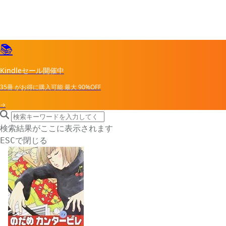
📚
Kindleセール開催中
35冊
がお得に購入可能
最大
90%OFF
→
search icon
サイト内検索
検索結果がここに表示されます
で閉じる
ESC