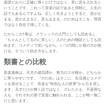
楽譜どおりに正確に弾くだけではなく、音に息を入れると
いうことです。これって音楽の話であると同時に、人生の
話でもあるんですよね。正しく生きようとすると、息が止
まる。息が止まると、音も止まる。のだめはそこを、理屈
ではなく存在で壊してくる。
だからこの1巻は、クラシックの入門としても読めるし、
「ちゃんとしてるのに苦しい」人のための物語としても読
めます。コメディで笑いながら、いつの間にか肩の力が抜
ける。そういう効き方をします。
類書との比較
音楽漫画は、天才の成功譚か、努力のスポ根か、どちらか
に寄りやすいです。『のだめ』はそこに、生活感とコメデ
ィを混ぜることで、音楽を“特別な人の世界”から引き戻し
ます。天才だけが輝く話ではなく、ズレた人も、不器用な
人も、それぞれの形で音楽に触れられる。ここが唯一無二
だと思います。