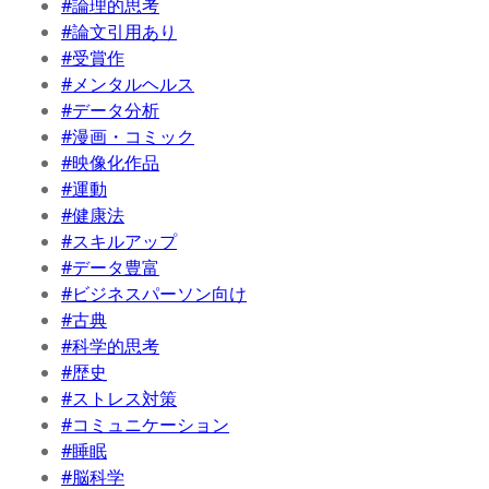
#論理的思考
#論文引用あり
#受賞作
#メンタルヘルス
#データ分析
#漫画・コミック
#映像化作品
#運動
#健康法
#スキルアップ
#データ豊富
#ビジネスパーソン向け
#古典
#科学的思考
#歴史
#ストレス対策
#コミュニケーション
#睡眠
#脳科学