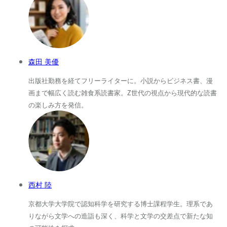
森田 美優
出版社勤務を経てフリーライターに。小説からビジネス書、漫
画まで幅広く読む雑食系読書家。Z世代の視点から現代的な読書
の楽しみ方を発信。
西村 陸
京都大学大学院で認知科学を研究する博士課程学生。理系であ
りながら文学への造詣も深く、科学と文学の交差点で新たな知