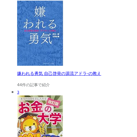
嫌われる勇気 自己啓発の源流アドラ-の教え
44件の記事で紹介
3