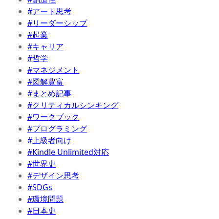
#アート思考
#リーダーシップ
#起業
#キャリア
#哲学
#マネジメント
#図解豊富
#まとめ記事
#クリティカルシンキング
#ワークブック
#プログラミング
#上級者向け
#Kindle Unlimited対応
#世界史
#デザイン思考
#SDGs
#環境問題
#日本史