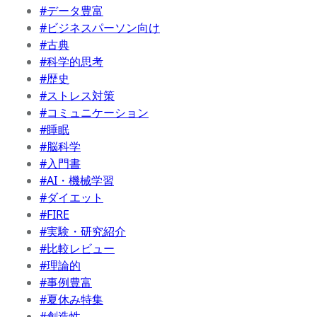
#データ豊富
#ビジネスパーソン向け
#古典
#科学的思考
#歴史
#ストレス対策
#コミュニケーション
#睡眠
#脳科学
#入門書
#AI・機械学習
#ダイエット
#FIRE
#実験・研究紹介
#比較レビュー
#理論的
#事例豊富
#夏休み特集
#創造性