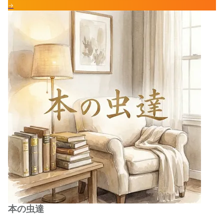
→
本の虫達