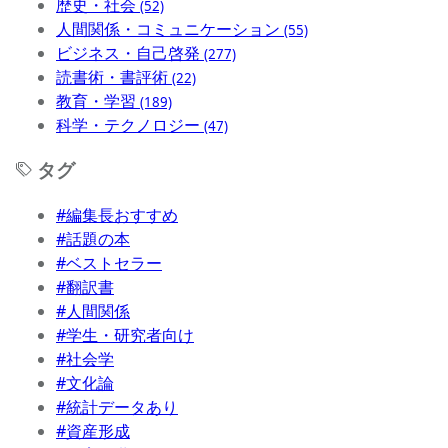
歴史・社会
(52)
人間関係・コミュニケーション
(55)
ビジネス・自己啓発
(277)
読書術・書評術
(22)
教育・学習
(189)
科学・テクノロジー
(47)
タグ
#編集長おすすめ
#話題の本
#ベストセラー
#翻訳書
#人間関係
#学生・研究者向け
#社会学
#文化論
#統計データあり
#資産形成