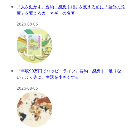
『人を動かす』要約・感想｜相手を変える前に「自分の態
度」を変えるカーネギーの名著
2026-08-06
『年収90万円でハッピーライフ』要約・感想｜「足りな
い」より先に、生活を小さくする
2026-08-05