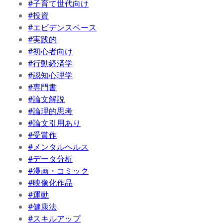
#子育て世代向け
#投資
#エビデンスベース
#実践的
#初心者向け
#行動経済学
#認知心理学
#専門書
#論文解説
#論理的思考
#論文引用あり
#受賞作
#メンタルヘルス
#データ分析
#漫画・コミック
#映像化作品
#運動
#健康法
#スキルアップ