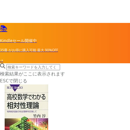
📚
Kindleセール開催中
35冊
がお得に購入可能
最大
90%OFF
→
search icon
サイト内検索
検索結果がここに表示されます
で閉じる
ESC