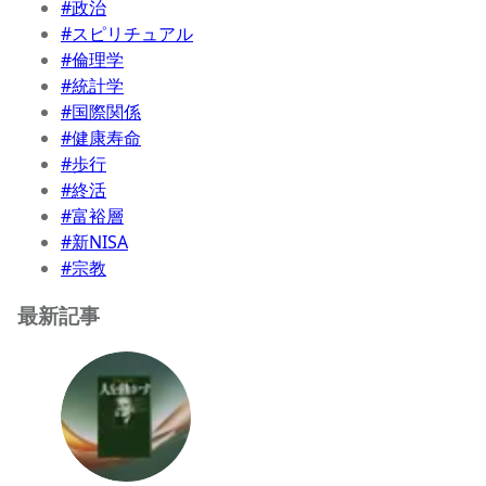
#政治
#スピリチュアル
#倫理学
#統計学
#国際関係
#健康寿命
#歩行
#終活
#富裕層
#新NISA
#宗教
最新記事