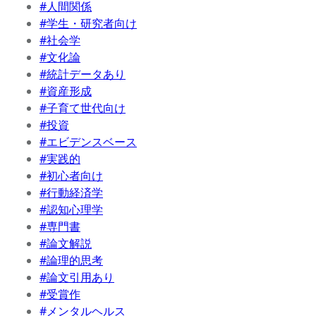
#人間関係
#学生・研究者向け
#社会学
#文化論
#統計データあり
#資産形成
#子育て世代向け
#投資
#エビデンスベース
#実践的
#初心者向け
#行動経済学
#認知心理学
#専門書
#論文解説
#論理的思考
#論文引用あり
#受賞作
#メンタルヘルス