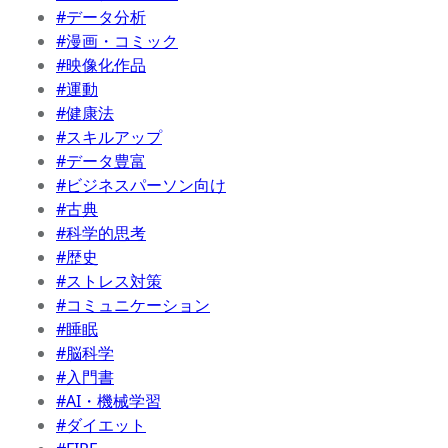
#データ分析
#漫画・コミック
#映像化作品
#運動
#健康法
#スキルアップ
#データ豊富
#ビジネスパーソン向け
#古典
#科学的思考
#歴史
#ストレス対策
#コミュニケーション
#睡眠
#脳科学
#入門書
#AI・機械学習
#ダイエット