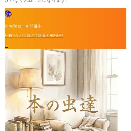
📚
Kindleセール開催中
34冊
がお得に購入可能
最大
90%OFF
→