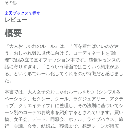
その他
楽天ブックスで探す
レビュー
概要
『大人おしゃれのルール』は、「何を着ればいいのか迷
う」おしゃれ難民世代に向けて、コーディネートを“論
理”で組み立て直すファッション本です。感覚やセンスの
話に寄りすぎず、「こういう場面ではこういう約束があ
る」という形でルール化してくれるのが特徴だと感じまし
た。
本書では、大人女子のおしゃれルールを6つ（シンプル&
ベーシック、セクシー、クール、ラグジュアリー、アクテ
ィブ、クリエイティブ）に整理し、その法則に基づいてシ
ーン別のコーデのお約束を紹介するとされています。買い
物、女子会、デート、同窓会、ホテル、ライブハウス、旅
行、会議、会食、結婚式、葬儀まで、想定シーンが幅広