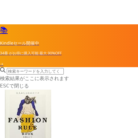
📚
Kindleセール開催中
34冊
がお得に購入可能
最大
90%OFF
→
search icon
サイト内検索
検索結果がここに表示されます
で閉じる
ESC