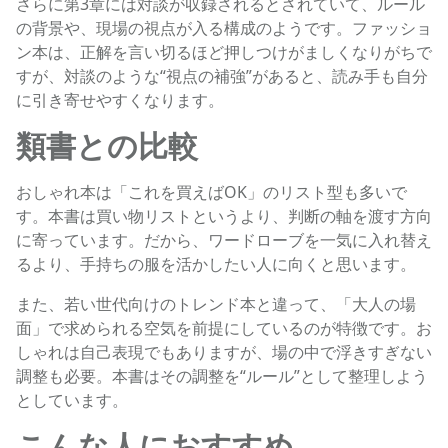
さらに第3章には対談が収録されるとされていて、ルール
の背景や、現場の視点が入る構成のようです。ファッショ
ン本は、正解を言い切るほど押しつけがましくなりがちで
すが、対談のような“視点の補強”があると、読み手も自分
に引き寄せやすくなります。
類書との比較
おしゃれ本は「これを買えばOK」のリスト型も多いで
す。本書は買い物リストというより、判断の軸を渡す方向
に寄っています。だから、ワードローブを一気に入れ替え
るより、手持ちの服を活かしたい人に向くと思います。
また、若い世代向けのトレンド本と違って、「大人の場
面」で求められる空気を前提にしているのが特徴です。お
しゃれは自己表現でもありますが、場の中で浮きすぎない
調整も必要。本書はその調整を“ルール”として整理しよう
としています。
こんな人におすすめ