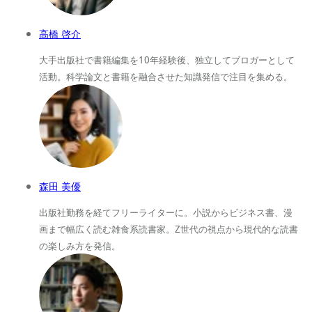
高橋 啓介
大手出版社で書籍編集を10年経験後、独立してブロガーとして
活動。科学論文と書籍を融合させた知識発信で注目を集める。
森田 美優
出版社勤務を経てフリーライターに。小説からビジネス書、漫
画まで幅広く読む雑食系読書家。Z世代の視点から現代的な読書
の楽しみ方を発信。