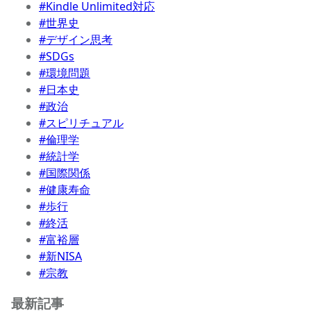
#Kindle Unlimited対応
#世界史
#デザイン思考
#SDGs
#環境問題
#日本史
#政治
#スピリチュアル
#倫理学
#統計学
#国際関係
#健康寿命
#歩行
#終活
#富裕層
#新NISA
#宗教
最新記事