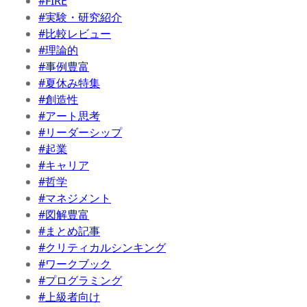
#FIRE
#実験・研究紹介
#比較レビュー
#理論的
#事例豊富
#夏休み特集
#創造性
#アート思考
#リーダーシップ
#起業
#キャリア
#哲学
#マネジメント
#図解豊富
#まとめ記事
#クリティカルシンキング
#ワークブック
#プログラミング
#上級者向け