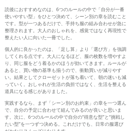
読後におすすめなのは、6つのルールの中で「自分が一番
使いやすい型」をひとつ決めて、シーン別の章を読むこと
です。型が一つあるだけで、手持ち服の組み合わせが急に
整理されます。大人のおしゃれを、感覚ではなく再現性で
整えたい人に向いた一冊でした。
個人的に良かったのは、「足し算」より「選び方」を強調
してくれる点です。大人になるほど、服の枚数を増やすよ
り、同じ服をどう着るかのほうが効いてきます。ルールが
あると、買い物の基準も揃うので、衝動買いが減りやす
い。結果としてクローゼットが落ち着いて、朝の迷いも減
っていく。おしゃれが生活の負担ではなく、生活を整える
道具になる感じがありました。
実践するなら、まず「シーン別のお約束」の章を一つ選ん
で、自分の予定に合わせて組んでみるのが良いと思いま
す。次に、6つのルールの中で自分の“得意な型”と“挑戦し
たい型”を一つずつ決める。これだけでも、日常の服選び
がかなりスムーズになります。