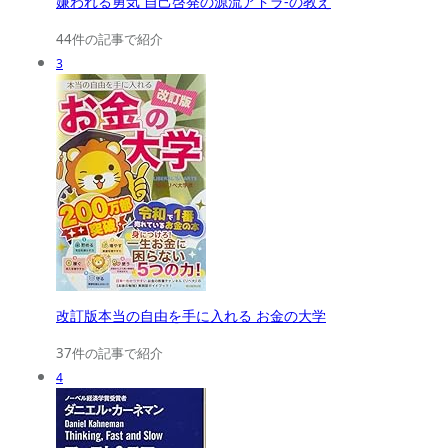
嫌われる勇気 自己啓発の源流アドラ-の教え
44件の記事で紹介
3
改訂版本当の自由を手に入れる お金の大学
37件の記事で紹介
4