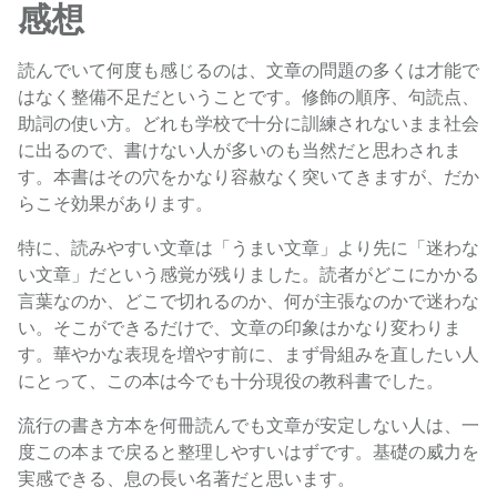
感想
読んでいて何度も感じるのは、文章の問題の多くは才能で
はなく整備不足だということです。修飾の順序、句読点、
助詞の使い方。どれも学校で十分に訓練されないまま社会
に出るので、書けない人が多いのも当然だと思わされま
す。本書はその穴をかなり容赦なく突いてきますが、だか
らこそ効果があります。
特に、読みやすい文章は「うまい文章」より先に「迷わな
い文章」だという感覚が残りました。読者がどこにかかる
言葉なのか、どこで切れるのか、何が主張なのかで迷わな
い。そこができるだけで、文章の印象はかなり変わりま
す。華やかな表現を増やす前に、まず骨組みを直したい人
にとって、この本は今でも十分現役の教科書でした。
流行の書き方本を何冊読んでも文章が安定しない人は、一
度この本まで戻ると整理しやすいはずです。基礎の威力を
実感できる、息の長い名著だと思います。