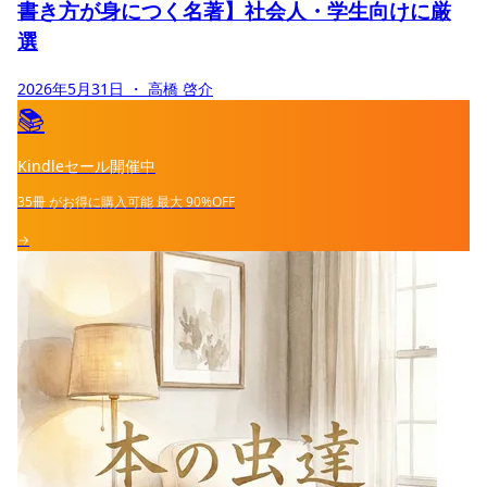
書き方が身につく名著】社会人・学生向けに厳
選
2026年5月31日
・ 高橋 啓介
📚
Kindleセール開催中
35冊
がお得に購入可能
最大
90%OFF
→