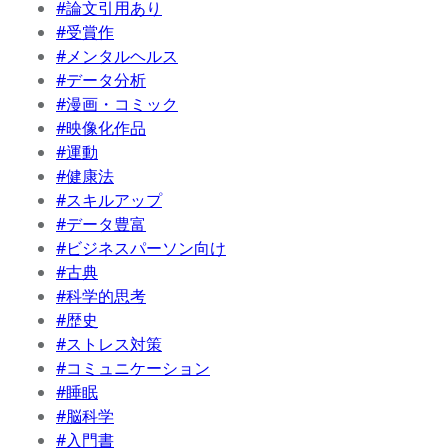
#論文引用あり
#受賞作
#メンタルヘルス
#データ分析
#漫画・コミック
#映像化作品
#運動
#健康法
#スキルアップ
#データ豊富
#ビジネスパーソン向け
#古典
#科学的思考
#歴史
#ストレス対策
#コミュニケーション
#睡眠
#脳科学
#入門書