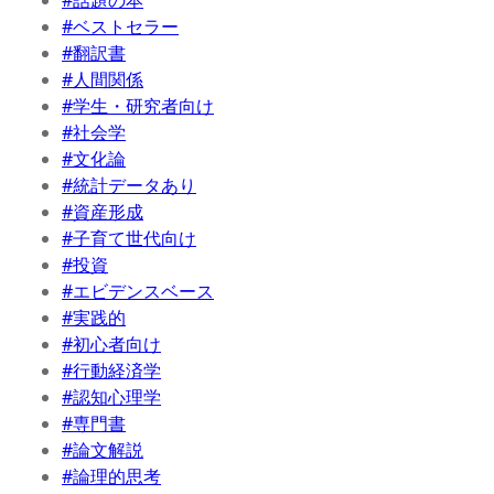
#話題の本
#ベストセラー
#翻訳書
#人間関係
#学生・研究者向け
#社会学
#文化論
#統計データあり
#資産形成
#子育て世代向け
#投資
#エビデンスベース
#実践的
#初心者向け
#行動経済学
#認知心理学
#専門書
#論文解説
#論理的思考