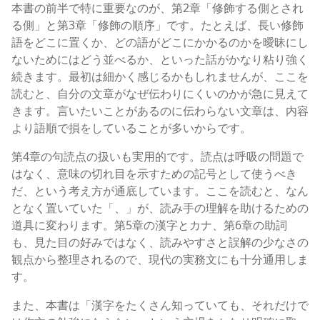
本書の前半で特に重要なのが、第2章「修飾する側とされ
る側」と第3章「修飾の順序」です。たとえば、長い修飾
語をどこに置くか、どの語がどこにかかるのかを曖昧にし
ないためにはどう並べるか、といった話がかなり粘り強く
続きます。最初は細かく感じるかもしれませんが、ここを
読むと、自分の文章がなぜ伝わりにくいのかが急に見えて
きます。言いたいことがあるのに伝わらない文章は、内容
より語順で損をしていることが多いからです。
第4章の句読点の扱いも実用的です。読点は呼吸の問題で
はなく、意味の切れ目を示すための記号として使うべき
だ、という考え方が通底しています。ここを読むと、なん
となく置いていた「、」が、読み手の理解を助けるための
道具に変わります。第5章の漢字とカナ、第6章の助詞
も、見た目の好みではなく、読みやすさと誤解の少なさの
観点から整理されるので、現代の実務文にも十分通用しま
す。
また、本書は「漢字をたくさん知っていても、それだけで