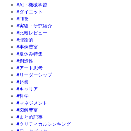
#AI・機械学習
#ダイエット
#FIRE
#実験・研究紹介
#比較レビュー
#理論的
#事例豊富
#夏休み特集
#創造性
#アート思考
#リーダーシップ
#起業
#キャリア
#哲学
#マネジメント
#図解豊富
#まとめ記事
#クリティカルシンキング