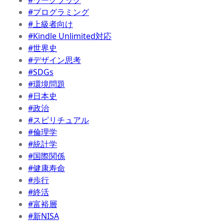
#ワークブック
#プログラミング
#上級者向け
#Kindle Unlimited対応
#世界史
#デザイン思考
#SDGs
#環境問題
#日本史
#政治
#スピリチュアル
#倫理学
#統計学
#国際関係
#健康寿命
#歩行
#終活
#富裕層
#新NISA