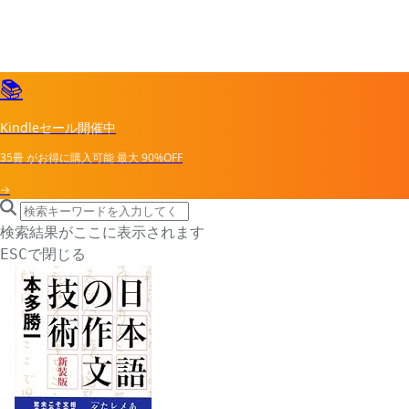
📚
Kindleセール開催中
35冊
がお得に購入可能
最大
90%OFF
→
search icon
サイト内検索
検索結果がここに表示されます
で閉じる
ESC