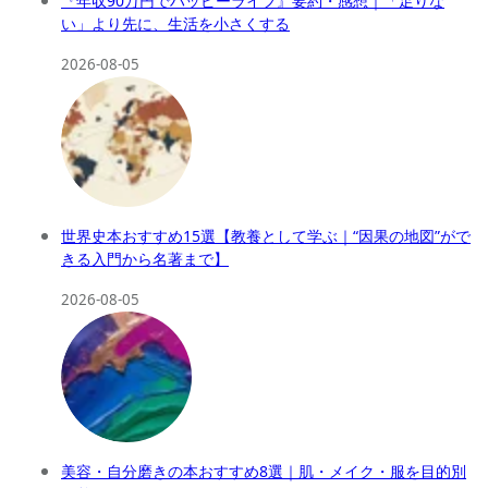
『年収90万円でハッピーライフ』要約・感想｜「足りな
い」より先に、生活を小さくする
2026-08-05
世界史本おすすめ15選【教養として学ぶ｜“因果の地図”がで
きる入門から名著まで】
2026-08-05
美容・自分磨きの本おすすめ8選｜肌・メイク・服を目的別