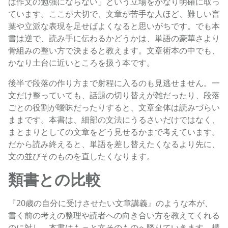
は作文の勉強にならない」という立場をかなり明確に取っ
ています。ここが大切で、文章が苦手な人ほど、難しい言
葉や立派な表現を足せばよくなると思いがちです。でも本
書は逆で、読み手に伝わるかどうかは、単語の豪華さより
骨組みの整い方で決まると教えます。文章術本の中でも、
かなり土台に近いところを扱う本です。
後半で段落の作り方まで射程に入るのも見逃せません。一
文だけ整っていても、話題の切り替えが雑だったり、段落
ごとの役割が曖昧だったりすると、文章全体は読みづらい
ままです。本書は、細部の文法にうるさいだけではなく、
まとまりとしての文章をどう見せるかまで考えています。
だから読み終えると、単語を差し替えたくなるより先に、
文の並びそのものを直したくなります。
類書との比較
『20歳の自分に受けさせたい文章講義』のような本が、
書く前の考えの整理や読者への向き合い方を教えてくれる
のに対し、本書はもっと文そのものへ降りていきます。構