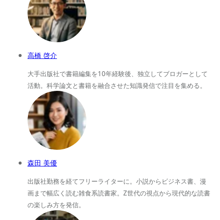
高橋 啓介
大手出版社で書籍編集を10年経験後、独立してブロガーとして
活動。科学論文と書籍を融合させた知識発信で注目を集める。
森田 美優
出版社勤務を経てフリーライターに。小説からビジネス書、漫
画まで幅広く読む雑食系読書家。Z世代の視点から現代的な読書
の楽しみ方を発信。