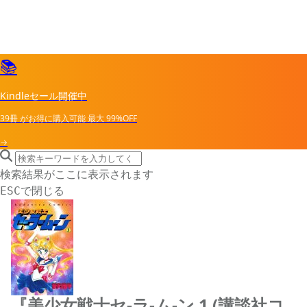
📚
Kindleセール開催中
39冊
がお得に購入可能
最大
99%OFF
→
search icon
サイト内検索
検索結果がここに表示されます
で閉じる
ESC
『美少女戦士セ-ラ-ム-ン 1 (講談社コ