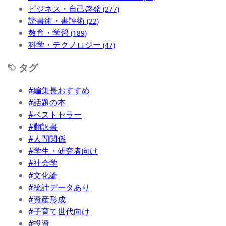
ビジネス・自己啓発
(277)
読書術・書評術
(22)
教育・学習
(189)
科学・テクノロジー
(47)
タグ
#編集長おすすめ
#話題の本
#ベストセラー
#翻訳書
#人間関係
#学生・研究者向け
#社会学
#文化論
#統計データあり
#資産形成
#子育て世代向け
#投資