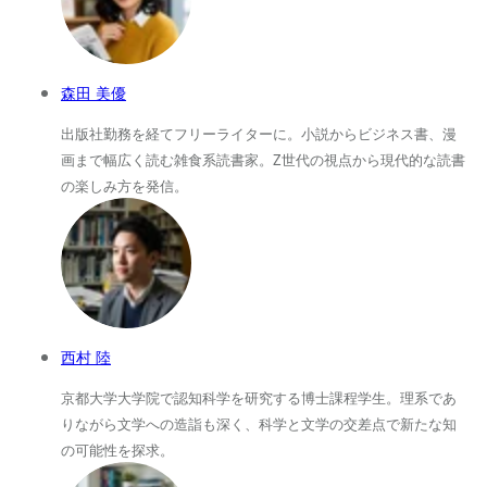
森田 美優
出版社勤務を経てフリーライターに。小説からビジネス書、漫
画まで幅広く読む雑食系読書家。Z世代の視点から現代的な読書
の楽しみ方を発信。
西村 陸
京都大学大学院で認知科学を研究する博士課程学生。理系であ
りながら文学への造詣も深く、科学と文学の交差点で新たな知
の可能性を探求。