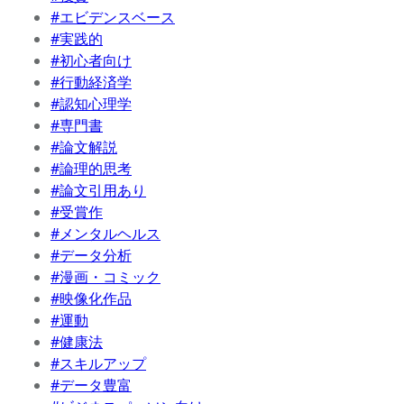
#エビデンスベース
#実践的
#初心者向け
#行動経済学
#認知心理学
#専門書
#論文解説
#論理的思考
#論文引用あり
#受賞作
#メンタルヘルス
#データ分析
#漫画・コミック
#映像化作品
#運動
#健康法
#スキルアップ
#データ豊富