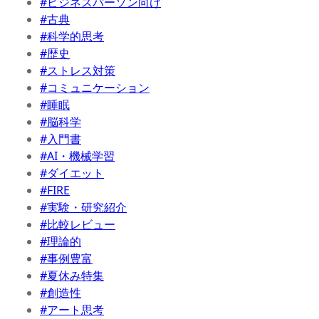
#ビジネスパーソン向け
#古典
#科学的思考
#歴史
#ストレス対策
#コミュニケーション
#睡眠
#脳科学
#入門書
#AI・機械学習
#ダイエット
#FIRE
#実験・研究紹介
#比較レビュー
#理論的
#事例豊富
#夏休み特集
#創造性
#アート思考