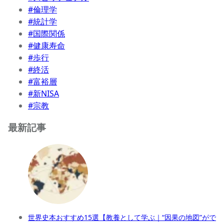
#倫理学
#統計学
#国際関係
#健康寿命
#歩行
#終活
#富裕層
#新NISA
#宗教
最新記事
世界史本おすすめ15選【教養として学ぶ｜“因果の地図”がで