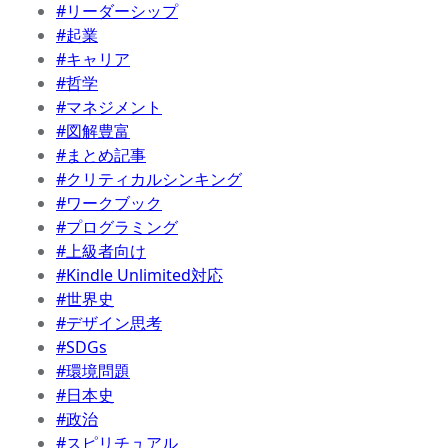
#リーダーシップ
#起業
#キャリア
#哲学
#マネジメント
#図解豊富
#まとめ記事
#クリティカルシンキング
#ワークブック
#プログラミング
#上級者向け
#Kindle Unlimited対応
#世界史
#デザイン思考
#SDGs
#環境問題
#日本史
#政治
#スピリチュアル