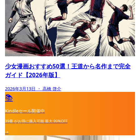
少女漫画おすすめ50選！王道から名作まで完全
ガイド【2026年版】
2026年3月13日
・ 高橋 啓介
📚
Kindleセール開催中
39冊
がお得に購入可能
最大
99%OFF
→