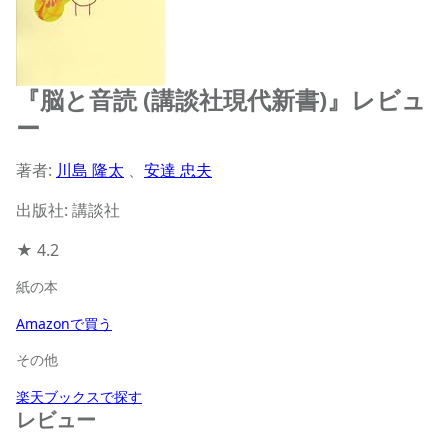
『脳と音読 (講談社現代新書)』レビュ
ー
著者:
川島 隆太
、
安達 忠夫
出版社: 講談社
★
4.2
紙の本
Amazonで買う
その他
楽天ブックスで探す
レビュー