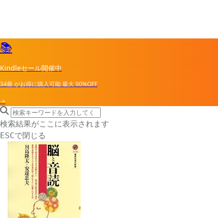
📚
Kindleセール開催中
34冊
がお得に購入可能
最大
90%OFF
→
search icon
サイト内検索
検索結果がここに表示されます
で閉じる
ESC