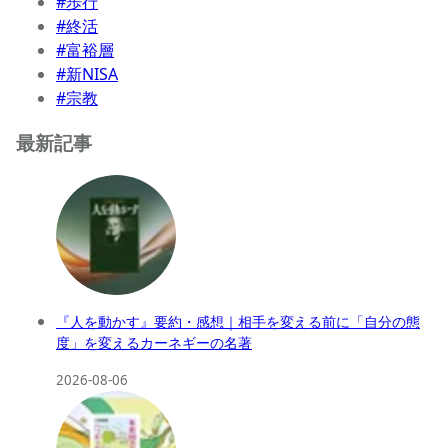
#歩行
#終活
#富裕層
#新NISA
#宗教
最新記事
『人を動かす』要約・感想｜相手を変える前に「自分の態
度」を変えるカーネギーの名著
2026-08-06