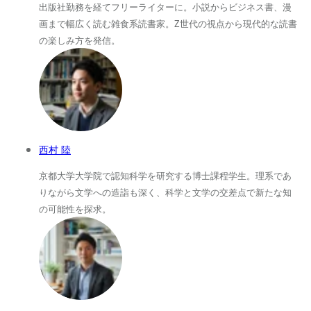
出版社勤務を経てフリーライターに。小説からビジネス書、漫
画まで幅広く読む雑食系読書家。Z世代の視点から現代的な読書
の楽しみ方を発信。
西村 陸
京都大学大学院で認知科学を研究する博士課程学生。理系であ
りながら文学への造詣も深く、科学と文学の交差点で新たな知
の可能性を探求。