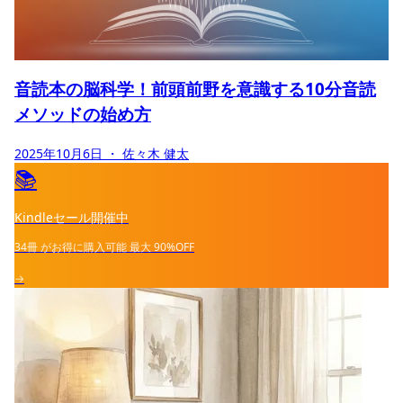
音読本の脳科学！前頭前野を意識する10分音読
メソッドの始め方
2025年10月6日
・ 佐々木 健太
📚
Kindleセール開催中
34冊
がお得に購入可能
最大
90%OFF
→