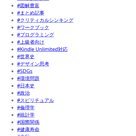
#図解豊富
#まとめ記事
#クリティカルシンキング
#ワークブック
#プログラミング
#上級者向け
#Kindle Unlimited対応
#世界史
#デザイン思考
#SDGs
#環境問題
#日本史
#政治
#スピリチュアル
#倫理学
#統計学
#国際関係
#健康寿命