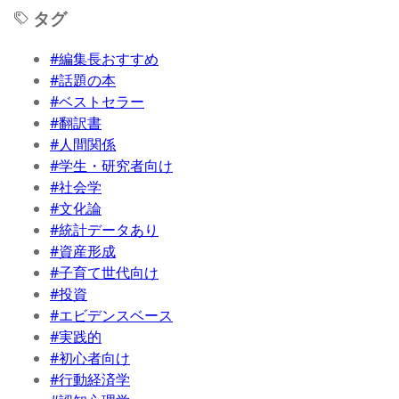
タグ
#編集長おすすめ
#話題の本
#ベストセラー
#翻訳書
#人間関係
#学生・研究者向け
#社会学
#文化論
#統計データあり
#資産形成
#子育て世代向け
#投資
#エビデンスベース
#実践的
#初心者向け
#行動経済学