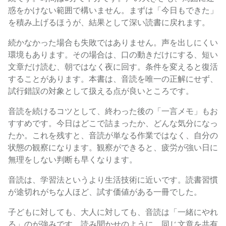
惑をかけない範囲で構いません。まずは「今日もできた」
を積み上げるほうが、結果として深い読書に戻れます。
続かなかった場合も失敗ではありません。声を出しにくい
環境もあります。その場合は、口の動きだけにする、短い
文章だけ読む、朝ではなく夜に回す。条件を変えると復活
することがあります。本書は、音読を唯一の正解にせず、
試行錯誤の対象として扱える点が良いところです。
音読を続けるコツとして、終わった後の「一言メモ」もお
すすめです。今日はどこで詰まったか、どんな気分になっ
たか。これを残すと、音読が単なる作業ではなく、自分の
状態の観察になります。観察ができると、疲労が強い日に
無理をしない判断も早くなります。
音読は、学習法というより生活技術に近いです。読書習慣
が途切れがちな人ほど、試す価値がある一冊でした。
子どもに対しても、大人に対しても、音読は「一緒にやれ
る」のが強みです。読み聞かせのように、同じ文章を共有