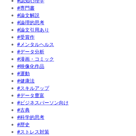
#認知心理学
#専門書
#論文解説
#論理的思考
#論文引用あり
#受賞作
#メンタルヘルス
#データ分析
#漫画・コミック
#映像化作品
#運動
#健康法
#スキルアップ
#データ豊富
#ビジネスパーソン向け
#古典
#科学的思考
#歴史
#ストレス対策