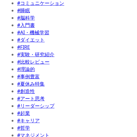
#コミュニケーション
#睡眠
#脳科学
#入門書
#AI・機械学習
#ダイエット
#FIRE
#実験・研究紹介
#比較レビュー
#理論的
#事例豊富
#夏休み特集
#創造性
#アート思考
#リーダーシップ
#起業
#キャリア
#哲学
#マネジメント