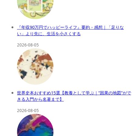
『年収90万円でハッピーライフ』要約・感想｜「足りな
い」より先に、生活を小さくする
2026-08-05
世界史本おすすめ15選【教養として学ぶ｜“因果の地図”がで
きる入門から名著まで】
2026-08-05