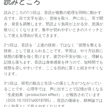
読みどころ
読みどころの1つ目は、音読が複数の処理を同時に動かす
点です。目で文字を追い、意味を取り、声に出し、耳で聞
き、発音を調整します。黙読より負荷が上がる分、意識が
散りにくくなります。集中が切れやすいときのスイッチと
して使える理由が見えてきます。
2つ目は、音読を「上達の技術」ではなく「状態を整える
技術」として捉えられることです。学習は、やり方以前に
状態の影響を強く受けます。疲労や不安が強いと、理解も
記憶も落ちます。音読は身体感覚を伴うので、短時間でも
状態を戻しやすいです。ここを目的に置くと続きやすくな
ります。
3つ目は、研究の観点と生活への落とし方がつながってい
ることです。心理学では、声に出すことで記憶が良くなる
「生産効果（production effect）」が報告されています
（DOI: 10.1037/a0018785）。音読の価値を、精神論では
なく知見として捉えやすくなります。