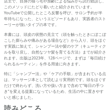
店主で、自身の猫っ毛や加齢による悩みから試行錯誤し、
このメソッドにたどり着いたと紹介されています。
YouTubeで公開したところ反響を呼び、サロン予約が半
年待ちになった、というエピソードもあり、実践者のスト
ーリーが強いタイプの本です。
本書には、頭皮の状態の見立て（頭を触ったときにぼこぼ
こした膨らみや痛みがある場合など）から入り、頭をほぐ
す実践に加えて、シャンプー法や髪のケア（キューティク
ルを取り戻し、自然なツヤ髪を育てる方法）までが紹介さ
れます。出版は2023年、128ページで、まずは「毎日続け
られるルーティン」を作る用途に向きます。
特に「シャンプー法」や「ケアの手順」が含まれている点
は、マッサージ本として読むより実用的です。頭をほぐす
だけで終わらず、洗い方や扱い方まで含めて“毎日の手つ
き”を変える提案になっているため、生活の中に置きやす
いと感じました。
読みどころ