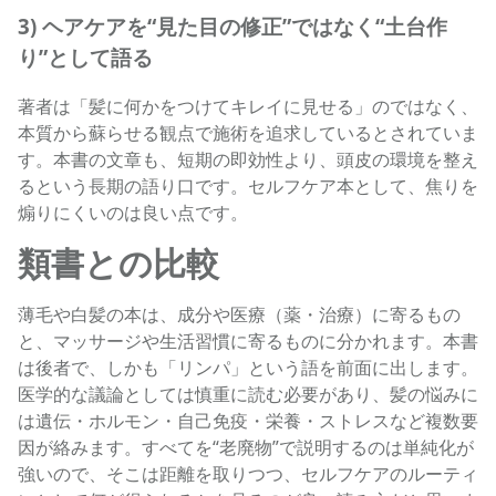
3) ヘアケアを“見た目の修正”ではなく“土台作
り”として語る
著者は「髪に何かをつけてキレイに見せる」のではなく、
本質から蘇らせる観点で施術を追求しているとされていま
す。本書の文章も、短期の即効性より、頭皮の環境を整え
るという長期の語り口です。セルフケア本として、焦りを
煽りにくいのは良い点です。
類書との比較
薄毛や白髪の本は、成分や医療（薬・治療）に寄るもの
と、マッサージや生活習慣に寄るものに分かれます。本書
は後者で、しかも「リンパ」という語を前面に出します。
医学的な議論としては慎重に読む必要があり、髪の悩みに
は遺伝・ホルモン・自己免疫・栄養・ストレスなど複数要
因が絡みます。すべてを“老廃物”で説明するのは単純化が
強いので、そこは距離を取りつつ、セルフケアのルーティ