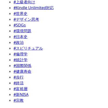
#上級者向け
#Kindle Unlimited対応
#世界史
#デザイン思考
#SDGs
#環境問題
#日本史
#政治
#スピリチュアル
#倫理学
#統計学
#国際関係
#健康寿命
#歩行
#終活
#富裕層
#新NISA
#宗教