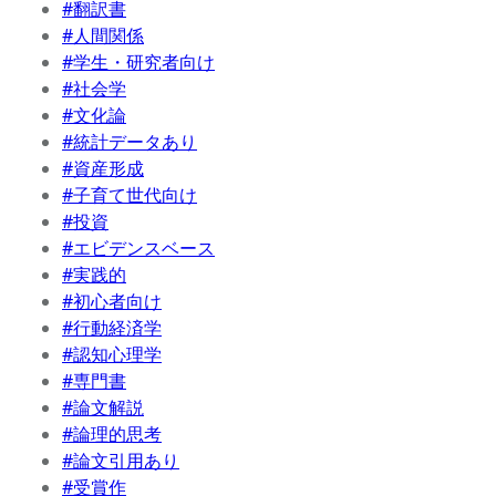
#翻訳書
#人間関係
#学生・研究者向け
#社会学
#文化論
#統計データあり
#資産形成
#子育て世代向け
#投資
#エビデンスベース
#実践的
#初心者向け
#行動経済学
#認知心理学
#専門書
#論文解説
#論理的思考
#論文引用あり
#受賞作