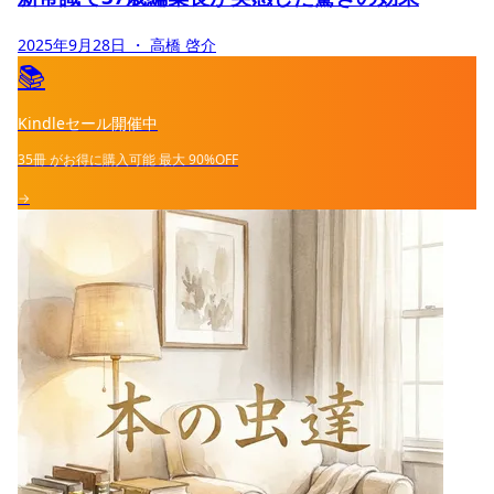
2025年9月28日
・ 高橋 啓介
📚
Kindleセール開催中
35冊
がお得に購入可能
最大
90%OFF
→