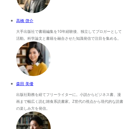
高橋 啓介
大手出版社で書籍編集を10年経験後、独立してブロガーとして
活動。科学論文と書籍を融合させた知識発信で注目を集める。
森田 美優
出版社勤務を経てフリーライターに。小説からビジネス書、漫
画まで幅広く読む雑食系読書家。Z世代の視点から現代的な読書
の楽しみ方を発信。