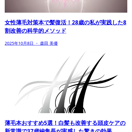
女性薄毛対策本で髪復活！28歳の私が実践した8
割改善の科学的メソッド
2025年10月8日
・ 森田 美優
薄毛本おすすめ5選！白髪も改善する頭皮ケアの
新常識で37歳編集長が実感した驚きの効果