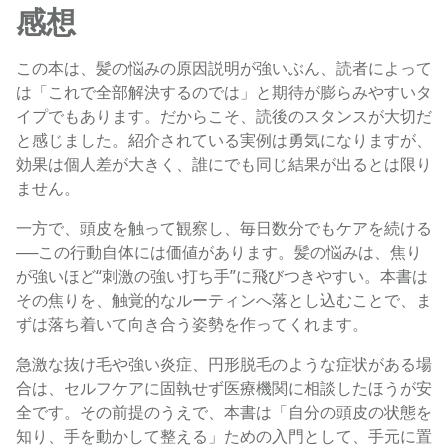
感想
この本は、髪の悩みの原因説明が強いぶん、読者によって
は「これで全部解決するのでは」と期待が膨らみやすいタ
イプでもあります。だからこそ、読後のスタンスが大切だ
と感じました。紹介されている実例は勇気になりますが、
効果は個人差が大きく、誰にでも同じ結果が出るとは限り
ません。
一方で、頭皮を触って観察し、毎日数分でもケアを続ける
──この行動自体には価値があります。髪の悩みは、焦り
が強いほど“刺激の強い打ち手”に飛びつきやすい。本書は
その焦りを、触覚的なルーティンへ落とし込むことで、ま
ずは落ち着いて向き合う姿勢を作ってくれます。
急激な抜け毛や強い炎症、円形脱毛のような症状がある場
合は、セルフケアに固執せず医療機関に相談したほうが安
全です。その前提のうえで、本書は「自分の頭皮の状態を
知り、手を動かして整える」ための入門として、手元に置