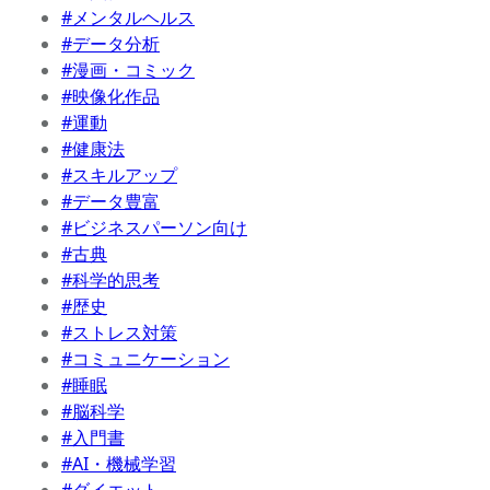
#メンタルヘルス
#データ分析
#漫画・コミック
#映像化作品
#運動
#健康法
#スキルアップ
#データ豊富
#ビジネスパーソン向け
#古典
#科学的思考
#歴史
#ストレス対策
#コミュニケーション
#睡眠
#脳科学
#入門書
#AI・機械学習
#ダイエット