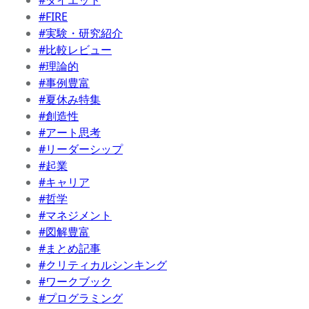
#FIRE
#実験・研究紹介
#比較レビュー
#理論的
#事例豊富
#夏休み特集
#創造性
#アート思考
#リーダーシップ
#起業
#キャリア
#哲学
#マネジメント
#図解豊富
#まとめ記事
#クリティカルシンキング
#ワークブック
#プログラミング