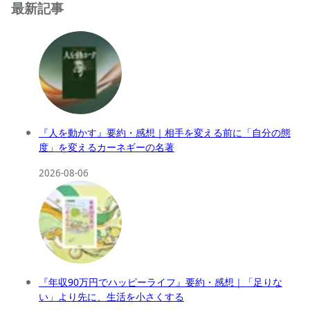
最新記事
『人を動かす』要約・感想｜相手を変える前に「自分の態
度」を変えるカーネギーの名著
2026-08-06
『年収90万円でハッピーライフ』要約・感想｜「足りな
い」より先に、生活を小さくする