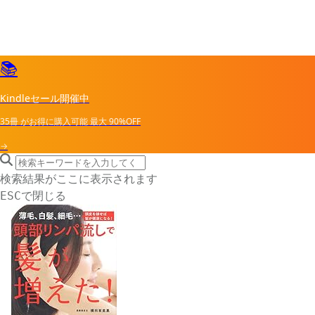
📚
Kindleセール開催中
35冊
がお得に購入可能
最大
90%OFF
→
search icon
サイト内検索
検索結果がここに表示されます
で閉じる
ESC