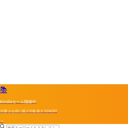
📚
Kindleセール開催中
32冊
がお得に購入可能
最大
92%OFF
→
search icon