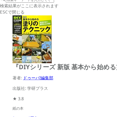
サイト内検索
検索結果がここに表示されます
で閉じる
ESC
『DIYシリーズ 新版 基本から始
著者:
ドゥーパ!編集部
出版社: 学研プラス
★
3.8
紙の本