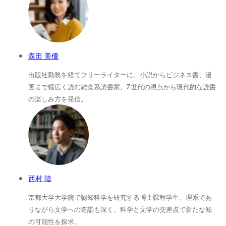
森田 美優
出版社勤務を経てフリーライターに。小説からビジネス書、漫
画まで幅広く読む雑食系読書家。Z世代の視点から現代的な読書
の楽しみ方を発信。
西村 陸
京都大学大学院で認知科学を研究する博士課程学生。理系であ
りながら文学への造詣も深く、科学と文学の交差点で新たな知
の可能性を探求。