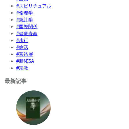
#スピリチュアル
#倫理学
#統計学
#国際関係
#健康寿命
#歩行
#終活
#富裕層
#新NISA
#宗教
最新記事