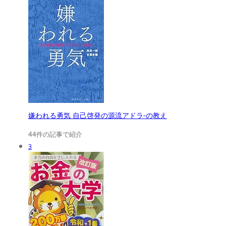
嫌われる勇気 自己啓発の源流アドラ-の教え
44件の記事で紹介
3