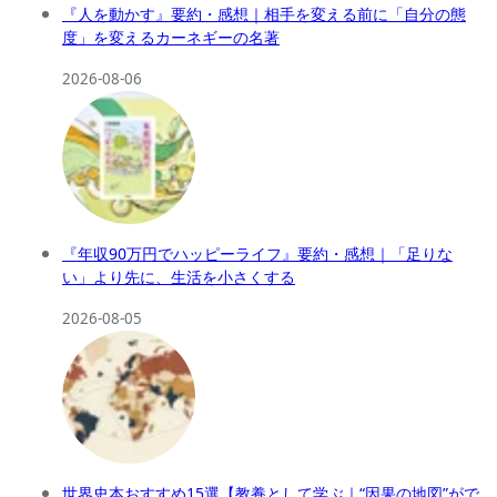
『人を動かす』要約・感想｜相手を変える前に「自分の態
度」を変えるカーネギーの名著
2026-08-06
『年収90万円でハッピーライフ』要約・感想｜「足りな
い」より先に、生活を小さくする
2026-08-05
世界史本おすすめ15選【教養として学ぶ｜“因果の地図”がで