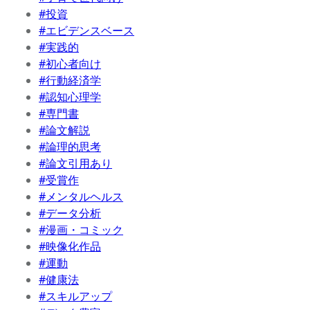
#投資
#エビデンスベース
#実践的
#初心者向け
#行動経済学
#認知心理学
#専門書
#論文解説
#論理的思考
#論文引用あり
#受賞作
#メンタルヘルス
#データ分析
#漫画・コミック
#映像化作品
#運動
#健康法
#スキルアップ