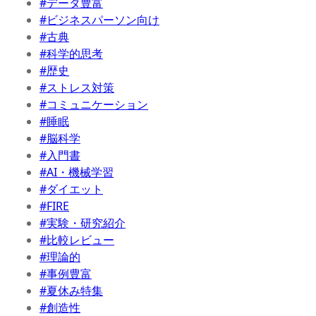
#データ豊富
#ビジネスパーソン向け
#古典
#科学的思考
#歴史
#ストレス対策
#コミュニケーション
#睡眠
#脳科学
#入門書
#AI・機械学習
#ダイエット
#FIRE
#実験・研究紹介
#比較レビュー
#理論的
#事例豊富
#夏休み特集
#創造性