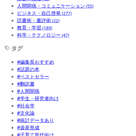
人間関係・コミュニケーション
(55)
ビジネス・自己啓発
(277)
読書術・書評術
(22)
教育・学習
(189)
科学・テクノロジー
(47)
タグ
#編集長おすすめ
#話題の本
#ベストセラー
#翻訳書
#人間関係
#学生・研究者向け
#社会学
#文化論
#統計データあり
#資産形成
#子育て世代向け