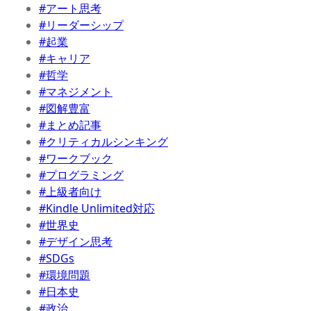
#アート思考
#リーダーシップ
#起業
#キャリア
#哲学
#マネジメント
#図解豊富
#まとめ記事
#クリティカルシンキング
#ワークブック
#プログラミング
#上級者向け
#Kindle Unlimited対応
#世界史
#デザイン思考
#SDGs
#環境問題
#日本史
#政治