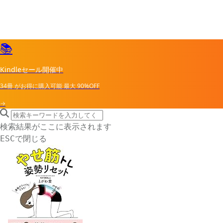
📚
Kindleセール開催中
34冊
がお得に購入可能
最大
90%OFF
→
search icon
サイト内検索
検索結果がここに表示されます
で閉じる
ESC