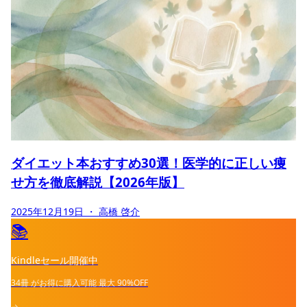
ダイエット本おすすめ30選！医学的に正しい痩
せ方を徹底解説【2026年版】
2025年12月19日
・ 高橋 啓介
📚
Kindleセール開催中
34冊
がお得に購入可能
最大
90%OFF
→