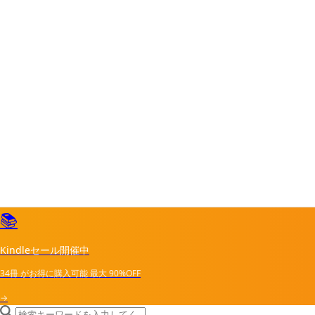
📚
Kindleセール開催中
34冊
がお得に購入可能
最大
90%OFF
→
search icon