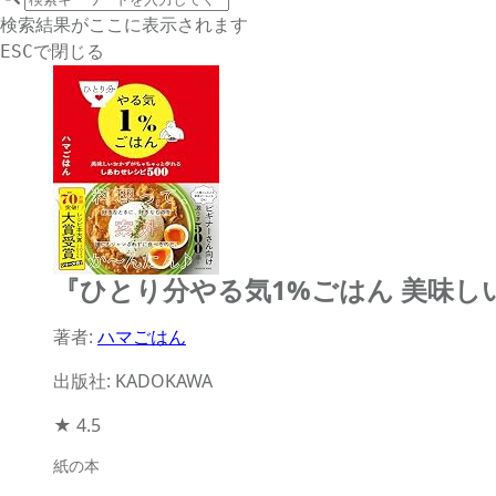
サイト内検索
検索結果がここに表示されます
で閉じる
ESC
『ひとり分やる気1%ごはん 美味し
著者:
ハマごはん
出版社: KADOKAWA
★
4.5
紙の本