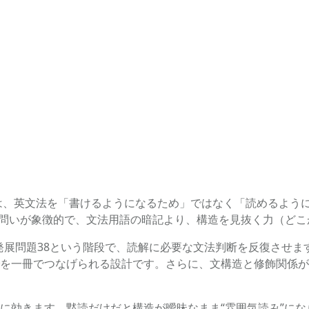
は、英文法を「書けるようになるため」ではなく「読めるよう
いう問いが象徴的で、文法用語の暗記より、構造を見抜く力（ど
7→発展問題38という階段で、読解に必要な文法判断を反復させ
を一冊でつなげられる設計です。さらに、文構造と修飾関係が
に効きます。黙読だけだと構造が曖昧なまま“雰囲気読み”に