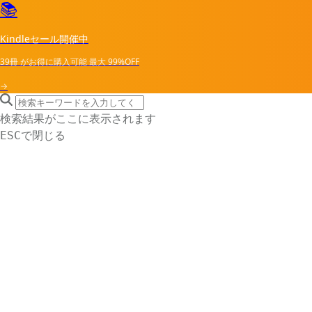
📚
Kindleセール開催中
39冊
がお得に購入可能
最大
99%OFF
→
search icon
サイト内検索
検索結果がここに表示されます
で閉じる
ESC