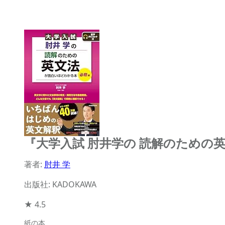
『大学入試 肘井学の 読解のための
著者:
肘井 学
出版社: KADOKAWA
★
4.5
紙の本