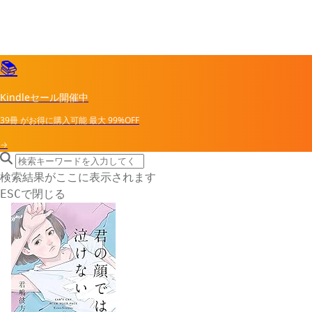
📚
Kindleセール開催中
39冊
がお得に購入可能
最大
99%OFF
→
search icon
サイト内検索
検索結果がここに表示されます
で閉じる
ESC