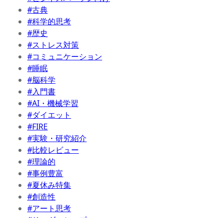
#古典
#科学的思考
#歴史
#ストレス対策
#コミュニケーション
#睡眠
#脳科学
#入門書
#AI・機械学習
#ダイエット
#FIRE
#実験・研究紹介
#比較レビュー
#理論的
#事例豊富
#夏休み特集
#創造性
#アート思考