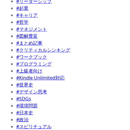
#リーダーシップ
#起業
#キャリア
#哲学
#マネジメント
#図解豊富
#まとめ記事
#クリティカルシンキング
#ワークブック
#プログラミング
#上級者向け
#Kindle Unlimited対応
#世界史
#デザイン思考
#SDGs
#環境問題
#日本史
#政治
#スピリチュアル