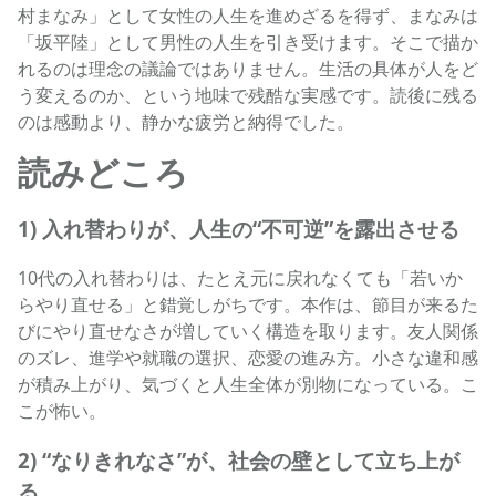
村まなみ」として女性の人生を進めざるを得ず、まなみは
「坂平陸」として男性の人生を引き受けます。そこで描か
れるのは理念の議論ではありません。生活の具体が人をど
う変えるのか、という地味で残酷な実感です。読後に残る
のは感動より、静かな疲労と納得でした。
読みどころ
1) 入れ替わりが、人生の“不可逆”を露出させる
10代の入れ替わりは、たとえ元に戻れなくても「若いか
らやり直せる」と錯覚しがちです。本作は、節目が来るた
びにやり直せなさが増していく構造を取ります。友人関係
のズレ、進学や就職の選択、恋愛の進み方。小さな違和感
が積み上がり、気づくと人生全体が別物になっている。こ
こが怖い。
2) “なりきれなさ”が、社会の壁として立ち上が
る