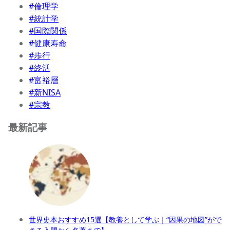
#倫理学
#統計学
#国際関係
#健康寿命
#歩行
#終活
#富裕層
#新NISA
#宗教
最新記事
世界史本おすすめ15選【教養として学ぶ｜“因果の地図”がで