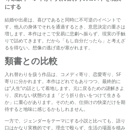
にする
結婚や出産は、喜びであると同時に不可逆のイベントで
す。他人の身体でそれを通過するとき、意思決定の重さは
増します。本作はそこで安易に悲劇へ振らず、現実の手触
りで詰めてきます。だから「もし自分だったら」と考えざ
るを得ない。想像の逃げ道が塞がれます。
類書との比較
入れ替わりを扱う作品は、コメディ寄り、恋愛寄り、SF
寄りに分かれます。本作はどれでもありつつ、最終的に
は“人生”の話として着地します。元に戻るための謎解きよ
り、戻れない状態のまま「どう折り合いをつけて生きる
か」に重心があります。そのため、仕掛けの快楽だけを期
待すると地味に感じるかもしれません。
一方で、ジェンダーをテーマにする小説と比べても、語り
口はかなり実務的です。理念で殴らず、生活の場面を積み