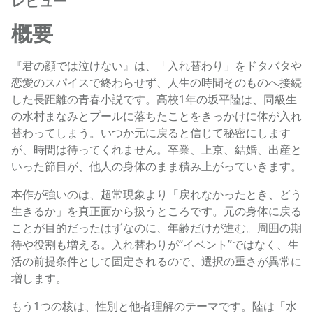
レビュー
概要
『君の顔では泣けない』は、「入れ替わり」をドタバタや
恋愛のスパイスで終わらせず、人生の時間そのものへ接続
した長距離の青春小説です。高校1年の坂平陸は、同級生
の水村まなみとプールに落ちたことをきっかけに体が入れ
替わってしまう。いつか元に戻ると信じて秘密にします
が、時間は待ってくれません。卒業、上京、結婚、出産と
いった節目が、他人の身体のまま積み上がっていきます。
本作が強いのは、超常現象より「戻れなかったとき、どう
生きるか」を真正面から扱うところです。元の身体に戻る
ことが目的だったはずなのに、年齢だけが進む。周囲の期
待や役割も増える。入れ替わりが“イベント”ではなく、生
活の前提条件として固定されるので、選択の重さが異常に
増します。
もう1つの核は、性別と他者理解のテーマです。陸は「水