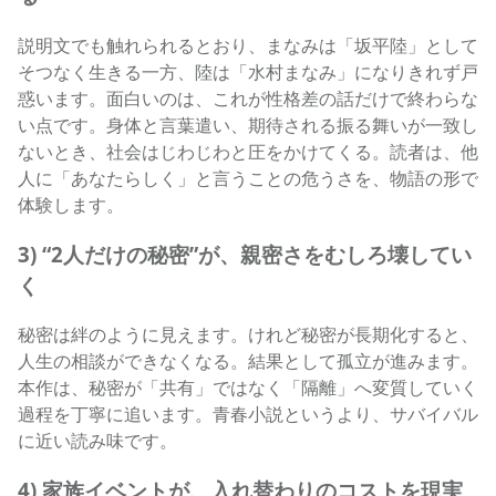
説明文でも触れられるとおり、まなみは「坂平陸」として
そつなく生きる一方、陸は「水村まなみ」になりきれず戸
惑います。面白いのは、これが性格差の話だけで終わらな
い点です。身体と言葉遣い、期待される振る舞いが一致し
ないとき、社会はじわじわと圧をかけてくる。読者は、他
人に「あなたらしく」と言うことの危うさを、物語の形で
体験します。
3) “2人だけの秘密”が、親密さをむしろ壊してい
く
秘密は絆のように見えます。けれど秘密が長期化すると、
人生の相談ができなくなる。結果として孤立が進みます。
本作は、秘密が「共有」ではなく「隔離」へ変質していく
過程を丁寧に追います。青春小説というより、サバイバル
に近い読み味です。
4) 家族イベントが、入れ替わりのコストを現実