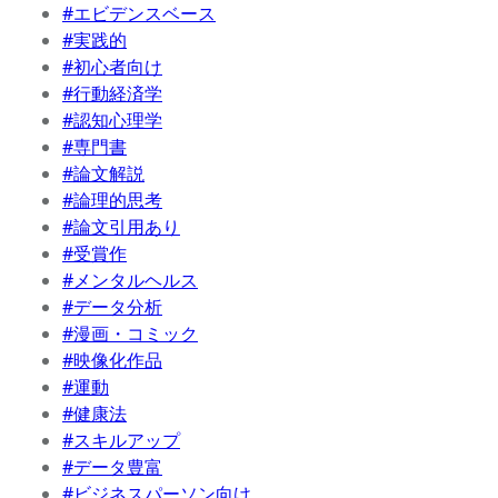
#エビデンスベース
#実践的
#初心者向け
#行動経済学
#認知心理学
#専門書
#論文解説
#論理的思考
#論文引用あり
#受賞作
#メンタルヘルス
#データ分析
#漫画・コミック
#映像化作品
#運動
#健康法
#スキルアップ
#データ豊富
#ビジネスパーソン向け