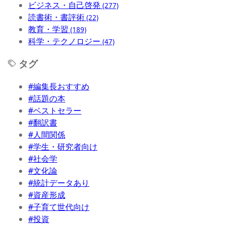
ビジネス・自己啓発
(277)
読書術・書評術
(22)
教育・学習
(189)
科学・テクノロジー
(47)
タグ
#編集長おすすめ
#話題の本
#ベストセラー
#翻訳書
#人間関係
#学生・研究者向け
#社会学
#文化論
#統計データあり
#資産形成
#子育て世代向け
#投資