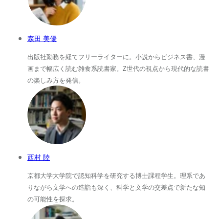
森田 美優
出版社勤務を経てフリーライターに。小説からビジネス書、漫
画まで幅広く読む雑食系読書家。Z世代の視点から現代的な読書
の楽しみ方を発信。
西村 陸
京都大学大学院で認知科学を研究する博士課程学生。理系であ
りながら文学への造詣も深く、科学と文学の交差点で新たな知
の可能性を探求。