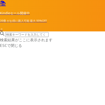
📚
Kindleセール開催中
39冊
がお得に購入可能
最大
99%OFF
→
search icon
サイト内検索
検索結果がここに表示されます
で閉じる
ESC