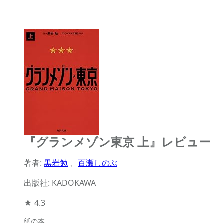
『グランメゾン東京 上』レビュー
著者:
黒岩勉
、
百瀬しのぶ
出版社: KADOKAWA
★
4.3
紙の本