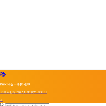
📚
Kindleセール開催中
35冊
がお得に購入可能
最大
90%OFF
→
search icon