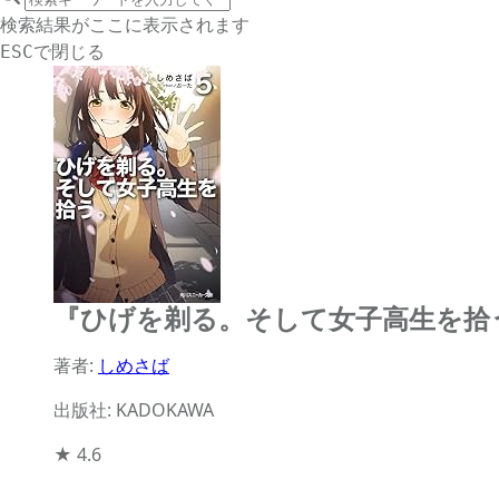
サイト内検索
検索結果がここに表示されます
で閉じる
ESC
『ひげを剃る。そして女子高生を拾
著者:
しめさば
出版社: KADOKAWA
★
4.6