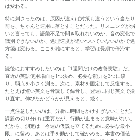
は変わる。
特に刺さったのは、原因が違えば対策も違うという当たり
前を、ちゃんと運用に落とすことだった。リスニングが弱
いと言っても、語彙不足で聞き取れないのか、音の変化で
識別できないのか、処理速度が追いついていないのかで処
方箋は変わる。ここを雑にすると、学習は長期で停滞す
る。
読後におすすめしたいのは「1週間だけの改善実験」だ。
直近の英語使用場面を1つ決め、必要な能力を3つに絞
り、弱点を小さく測る。次に、素材を固定して反復する。
たとえば短い英文を音読して録音し、翌週に同じ英文で撮
り直す。伸びたかどうかが見えると、続く。
一点注意したいのは、分析に時間をかけすぎないことだ。
課題の切り分けは重要だが、行動が止まると意味がない。
だから、測定は「今週の仮説を立てるために必要な最小
限」に留め、あとは手を動かして確かめる。本書の価値