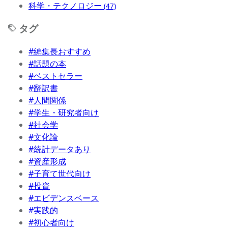
科学・テクノロジー
(47)
タグ
#編集長おすすめ
#話題の本
#ベストセラー
#翻訳書
#人間関係
#学生・研究者向け
#社会学
#文化論
#統計データあり
#資産形成
#子育て世代向け
#投資
#エビデンスベース
#実践的
#初心者向け