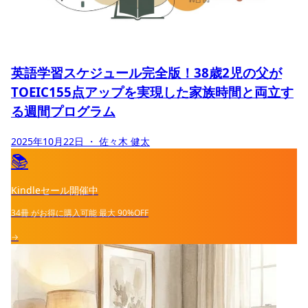
英語学習スケジュール完全版！38歳2児の父が
TOEIC155点アップを実現した家族時間と両立す
る週間プログラム
2025年10月22日
・ 佐々木 健太
📚
Kindleセール開催中
34冊
がお得に購入可能
最大
90%OFF
→