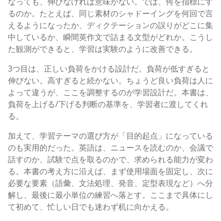
なっても、伸びなければ意味がない。では、何を指標にす
るのか。たとえば、同じ素材のシャドーイングを何回で言
えるようになったか、ディクテーションの誤りがどこに集
中しているか、瞬間英作文で詰まる文型がどれか。こうし
た観測ができると、学習は実験のように改善できる。
3つ目は、正しい負荷をかける設計だ。負荷が低すぎると
伸びない。高すぎると続かない。ちょうど良い負荷は人に
よって違うが、ここを調整するのが学習設計だ。本書は、
負荷を上げる/下げる判断の基準を、学習者に渡してくれ
る。
加えて、学習テーマの選び方が「目的起点」になっている
のも実用的だった。英語は、ニュースを読むのか、会議で
話すのか、試験で点を取るのかで、求められる能力が変わ
る。本書の考え方に沿えば、まず使用場面を固定し、次に
必要な要素（語彙、文法処理、発音、定型表現など）へ分
解し、最後に最小単位の練習へ落とす。ここまで具体にし
て初めて、忙しい日でも迷わず机に向かえる。