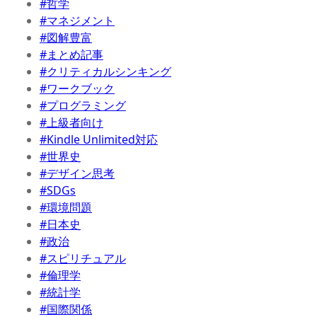
#哲学
#マネジメント
#図解豊富
#まとめ記事
#クリティカルシンキング
#ワークブック
#プログラミング
#上級者向け
#Kindle Unlimited対応
#世界史
#デザイン思考
#SDGs
#環境問題
#日本史
#政治
#スピリチュアル
#倫理学
#統計学
#国際関係