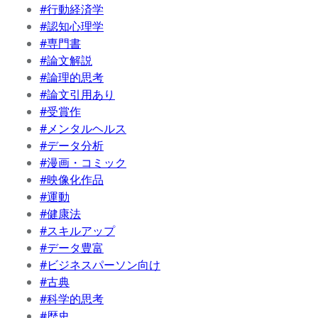
#行動経済学
#認知心理学
#専門書
#論文解説
#論理的思考
#論文引用あり
#受賞作
#メンタルヘルス
#データ分析
#漫画・コミック
#映像化作品
#運動
#健康法
#スキルアップ
#データ豊富
#ビジネスパーソン向け
#古典
#科学的思考
#歴史