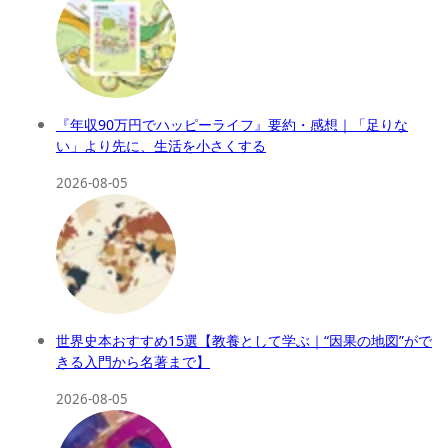
『年収90万円でハッピーライフ』要約・感想｜「足りな
い」より先に、生活を小さくする
2026-08-05
世界史本おすすめ15選【教養として学ぶ｜“因果の地図”がで
きる入門から名著まで】
2026-08-05