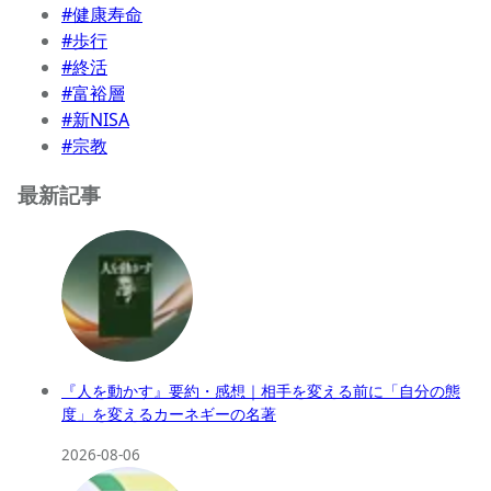
#健康寿命
#歩行
#終活
#富裕層
#新NISA
#宗教
最新記事
『人を動かす』要約・感想｜相手を変える前に「自分の態
度」を変えるカーネギーの名著
2026-08-06