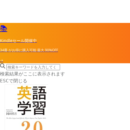
📚
Kindleセール開催中
34冊
がお得に購入可能
最大
90%OFF
→
search icon
サイト内検索
検索結果がここに表示されます
で閉じる
ESC