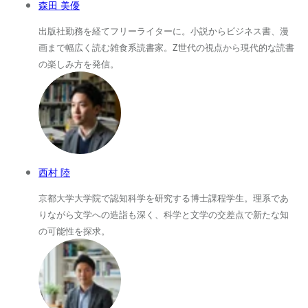
森田 美優
出版社勤務を経てフリーライターに。小説からビジネス書、漫
画まで幅広く読む雑食系読書家。Z世代の視点から現代的な読書
の楽しみ方を発信。
西村 陸
京都大学大学院で認知科学を研究する博士課程学生。理系であ
りながら文学への造詣も深く、科学と文学の交差点で新たな知
の可能性を探求。