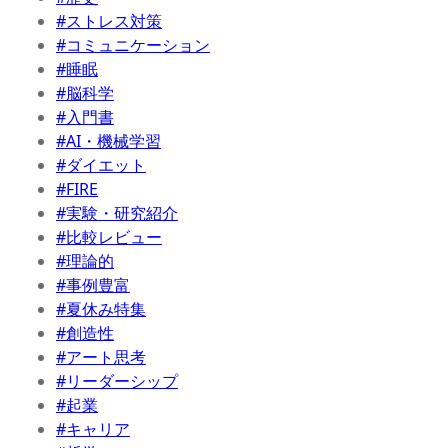
#ストレス対策
#コミュニケーション
#睡眠
#脳科学
#入門書
#AI・機械学習
#ダイエット
#FIRE
#実験・研究紹介
#比較レビュー
#理論的
#事例豊富
#夏休み特集
#創造性
#アート思考
#リーダーシップ
#起業
#キャリア