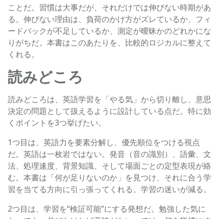
ことだ。習慣は大事だが、それだけでは伸びない時期があ
る。伸びない理由は、負荷のかけ方がズレているか、フィ
ードバックが不足しているか、測定が曖昧かのどれかにな
りがちだ。本書はこのあたりを、比較的ロジカルに整えて
くれる。
読みどころ
読みどころは、英語学習を「やる気」から切り離し、意思
決定の問題として扱えるように設計している点だ。特に効
くポイントを3つ挙げたい。
1つ目は、英語力を要素分解し、優先順位をつける視点
だ。英語は一枚岩ではない。発音（音の識別）、語彙、文
法、処理速度、背景知識、そして場面ごとの定型表現が絡
む。本書は「何が足りないのか」を見つけ、それに合う学
習を当てる方向に引っ張ってくれる。学習の迷いが減る。
2つ目は、学習を“検証可能”にする発想だ。勉強した気に