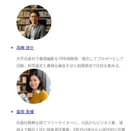
高橋 啓介
大手出版社で書籍編集を10年経験後、独立してブロガーとして
活動。科学論文と書籍を融合させた知識発信で注目を集める。
森田 美優
出版社勤務を経てフリーライターに。小説からビジネス書、漫
画まで幅広く読む雑食系読書家。Z世代の視点から現代的な読書