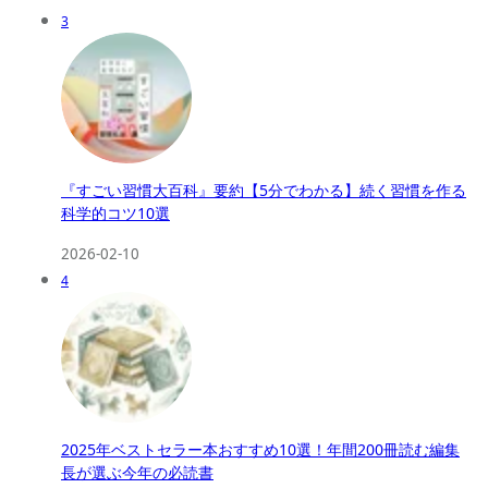
3
『すごい習慣大百科』要約【5分でわかる】続く習慣を作る
科学的コツ10選
2026-02-10
4
2025年ベストセラー本おすすめ10選！年間200冊読む編集
長が選ぶ今年の必読書