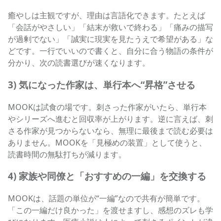
癒やしは主観ですが、理由は言語化できます。たとえば
「会話がやさしい」「結末が救いで終わる」「痛みの描写
が過剰でない」「誠実に現実を見たうえで希望がある」な
どです。一行でいいので書くと、自分に合う物語の条件が
分かり、次の読書選びが速くなります。
3) 気になった作家は、単行本へ“昇格”させる
MOOKは試食の場です。刺さった作家がいたら、単行本
やシリーズへ進むと回収率が上がります。逆に言えば、刺
さる作家が見つからないなら、無理に最後まで読む必要は
ありません。MOOKを「見極めの装置」として使うと、
読書時間の無駄打ちが減ります。
4) 家族や同僚と「おすすめの一編」を交換する
MOOKは、話題の単位が“一編”なので共有が簡単です。
「この一編だけ良かった」を渡せますし、感想のズレも学