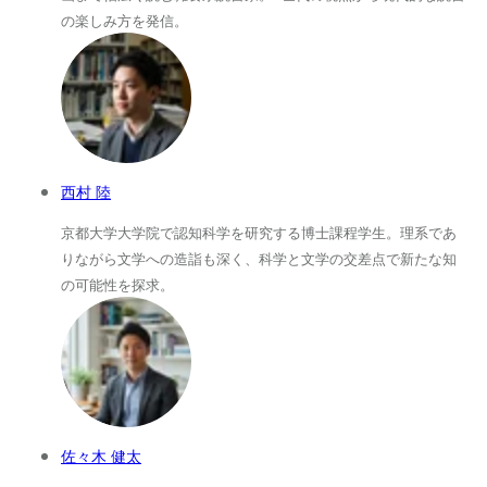
の楽しみ方を発信。
西村 陸
京都大学大学院で認知科学を研究する博士課程学生。理系であ
りながら文学への造詣も深く、科学と文学の交差点で新たな知
の可能性を探求。
佐々木 健太