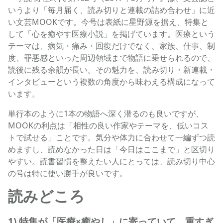
いうより「毎月届く、読み切りと連載の詰め合わせ」に近
い文芸MOOKです。今号は表紙に星野源を据え、特集と
して「心を癒やす医療小説」を掲げています。医療という
テーマは、病気・痛み・回復だけでなく、家族、仕事、制
度、罪悪感といった周辺領域まで物語に乗せられるので、
読後に残る余韻が長い。その魅力を、読み切り・新連載・
インタビューという複数の角度から味わえる構成になって
います。
単行本のように1本の物語へ深く潜るのも良いですが、
MOOKの利点は「相性の良い作家やテーマを、低いコス
トで試せる」ことです。気分や体力に合わせて一編ずつ読
めますし、読めなかった日は「今日はここまで」と区切り
やすい。読書習慣を整えたい人にとっては、読み切り中心
の号は特に使い勝手が良いです。
読みどころ
1) 特集が「医療×癒やし」に寄っていて、重すぎ