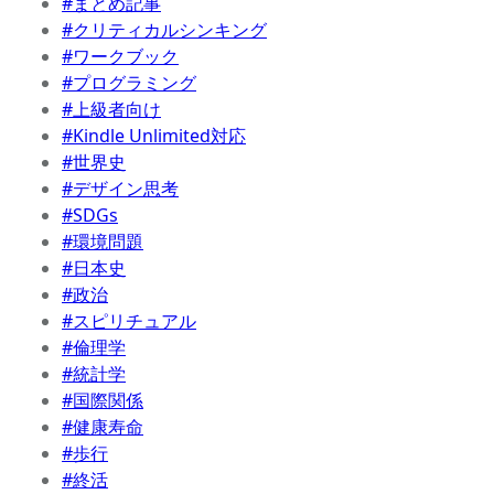
#まとめ記事
#クリティカルシンキング
#ワークブック
#プログラミング
#上級者向け
#Kindle Unlimited対応
#世界史
#デザイン思考
#SDGs
#環境問題
#日本史
#政治
#スピリチュアル
#倫理学
#統計学
#国際関係
#健康寿命
#歩行
#終活