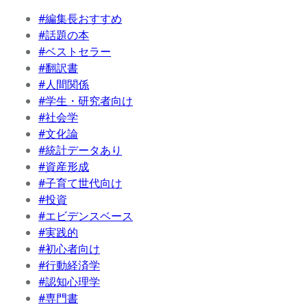
#編集長おすすめ
#話題の本
#ベストセラー
#翻訳書
#人間関係
#学生・研究者向け
#社会学
#文化論
#統計データあり
#資産形成
#子育て世代向け
#投資
#エビデンスベース
#実践的
#初心者向け
#行動経済学
#認知心理学
#専門書