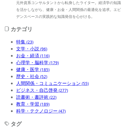
元外資系コンサルタントから転身したライター。経済学の知識
を活かしながら、健康・お金・人間関係の最適化を追求。エビ
デンスベースの実践的な知識発信を心がける。
カテゴリ
特集
(23)
文学・小説
(96)
お金・経済
(116)
心理学・脳科学
(179)
健康・医学
(185)
歴史・社会
(52)
人間関係・コミュニケーション
(55)
ビジネス・自己啓発
(277)
読書術・書評術
(22)
教育・学習
(189)
科学・テクノロジー
(47)
タグ