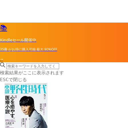
📚
Kindleセール開催中
35冊
がお得に購入可能
最大
90%OFF
→
search icon
サイト内検索
検索結果がここに表示されます
で閉じる
ESC