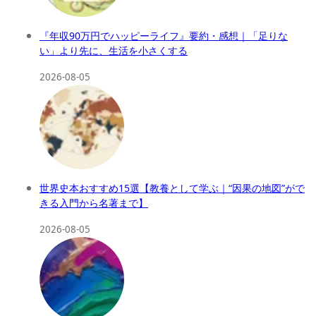
『年収90万円でハッピーライフ』要約・感想｜「足りな
い」より先に、生活を小さくする
2026-08-05
世界史本おすすめ15選【教養として学ぶ｜“因果の地図”がで
きる入門から名著まで】
2026-08-05