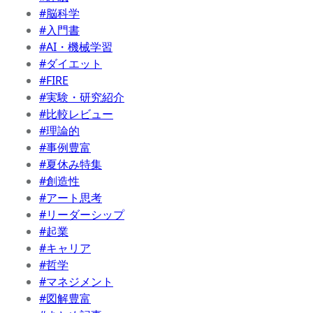
#脳科学
#入門書
#AI・機械学習
#ダイエット
#FIRE
#実験・研究紹介
#比較レビュー
#理論的
#事例豊富
#夏休み特集
#創造性
#アート思考
#リーダーシップ
#起業
#キャリア
#哲学
#マネジメント
#図解豊富