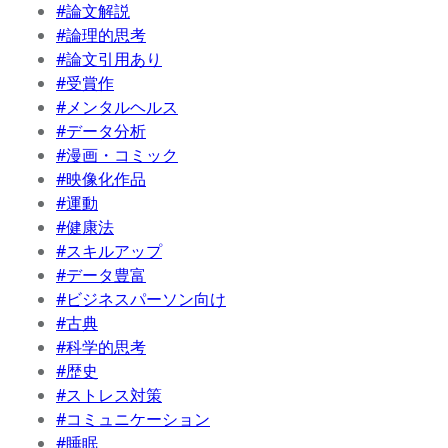
#論文解説
#論理的思考
#論文引用あり
#受賞作
#メンタルヘルス
#データ分析
#漫画・コミック
#映像化作品
#運動
#健康法
#スキルアップ
#データ豊富
#ビジネスパーソン向け
#古典
#科学的思考
#歴史
#ストレス対策
#コミュニケーション
#睡眠