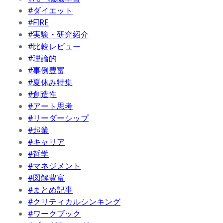
#ダイエット
#FIRE
#実験・研究紹介
#比較レビュー
#理論的
#事例豊富
#夏休み特集
#創造性
#アート思考
#リーダーシップ
#起業
#キャリア
#哲学
#マネジメント
#図解豊富
#まとめ記事
#クリティカルシンキング
#ワークブック