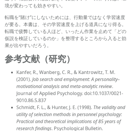
境が変わっても効きやすい。
転職を“賭け”にしないためには、行動量ではなく学習速度
が要る。本書は、その学習速度を上げる道具になり得る。
転職で疲弊している人ほど、いったん作業を止めて「どの
仮説を検証しているのか」を整理するところから入ると効
果が出やすいだろう。
参考文献（研究）
Kanfer, R., Wanberg, C. R., & Kantrowitz, T. M.
(2001).
Job search and employment: A personality–
motivational analysis and meta-analytic review
.
Journal of Applied Psychology. doi:10.1037/0021-
9010.86.5.837
Schmidt, F. L., & Hunter, J. E. (1998).
The validity and
utility of selection methods in personnel psychology:
Practical and theoretical implications of 85 years of
research findings
. Psychological Bulletin.