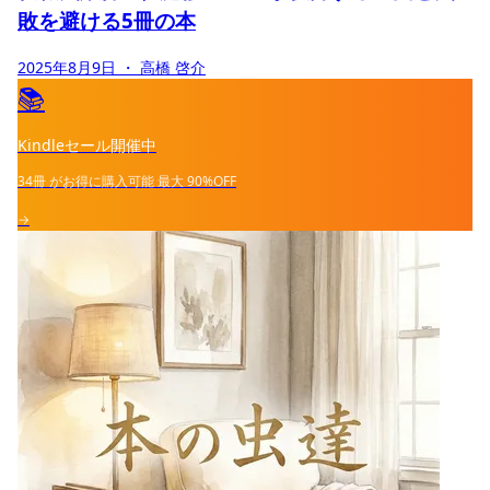
敗を避ける5冊の本
2025年8月9日
・ 高橋 啓介
📚
Kindleセール開催中
34冊
がお得に購入可能
最大
90%OFF
→