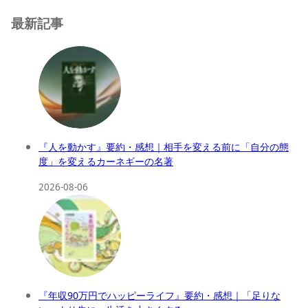
最新記事
『人を動かす』要約・感想｜相手を変える前に「自分の態
度」を変えるカーネギーの名著
2026-08-06
『年収90万円でハッピーライフ』要約・感想｜「足りな