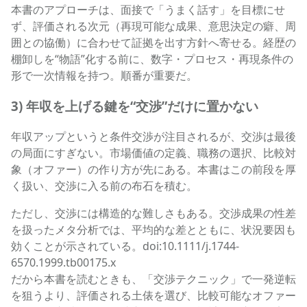
本書のアプローチは、面接で「うまく話す」を目標にせ
ず、評価される次元（再現可能な成果、意思決定の癖、周
囲との協働）に合わせて証拠を出す方針へ寄せる。経歴の
棚卸しを“物語”化する前に、数字・プロセス・再現条件の
形で一次情報を持つ。順番が重要だ。
3) 年収を上げる鍵を“交渉”だけに置かない
年収アップというと条件交渉が注目されるが、交渉は最後
の局面にすぎない。市場価値の定義、職務の選択、比較対
象（オファー）の作り方が先にある。本書はこの前段を厚
く扱い、交渉に入る前の布石を積む。
ただし、交渉には構造的な難しさもある。交渉成果の性差
を扱ったメタ分析では、平均的な差とともに、状況要因も
効くことが示されている。doi:10.1111/j.1744-
6570.1999.tb00175.x
だから本書を読むときも、「交渉テクニック」で一発逆転
を狙うより、評価される土俵を選び、比較可能なオファー