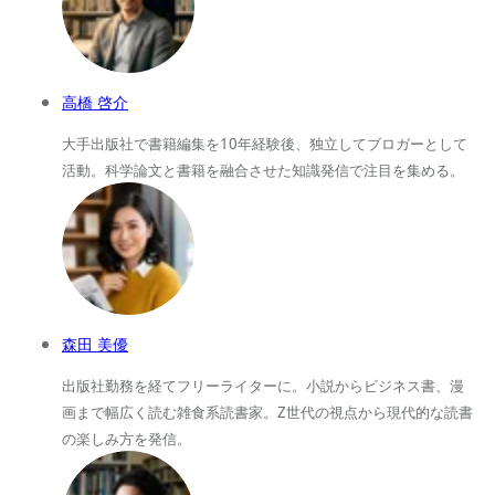
高橋 啓介
大手出版社で書籍編集を10年経験後、独立してブロガーとして
活動。科学論文と書籍を融合させた知識発信で注目を集める。
森田 美優
出版社勤務を経てフリーライターに。小説からビジネス書、漫
画まで幅広く読む雑食系読書家。Z世代の視点から現代的な読書
の楽しみ方を発信。