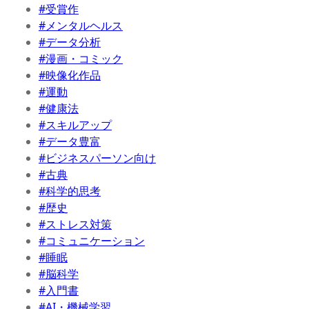
#受賞作
#メンタルヘルス
#データ分析
#漫画・コミック
#映像化作品
#運動
#健康法
#スキルアップ
#データ豊富
#ビジネスパーソン向け
#古典
#科学的思考
#歴史
#ストレス対策
#コミュニケーション
#睡眠
#脳科学
#入門書
#AI・機械学習