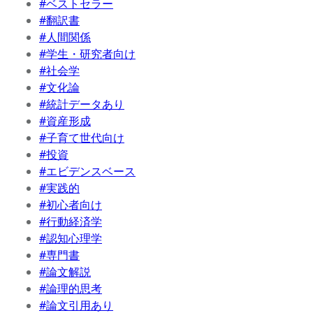
#ベストセラー
#翻訳書
#人間関係
#学生・研究者向け
#社会学
#文化論
#統計データあり
#資産形成
#子育て世代向け
#投資
#エビデンスベース
#実践的
#初心者向け
#行動経済学
#認知心理学
#専門書
#論文解説
#論理的思考
#論文引用あり