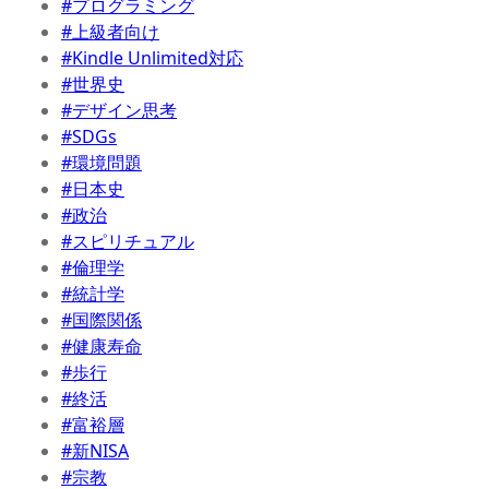
#プログラミング
#上級者向け
#Kindle Unlimited対応
#世界史
#デザイン思考
#SDGs
#環境問題
#日本史
#政治
#スピリチュアル
#倫理学
#統計学
#国際関係
#健康寿命
#歩行
#終活
#富裕層
#新NISA
#宗教