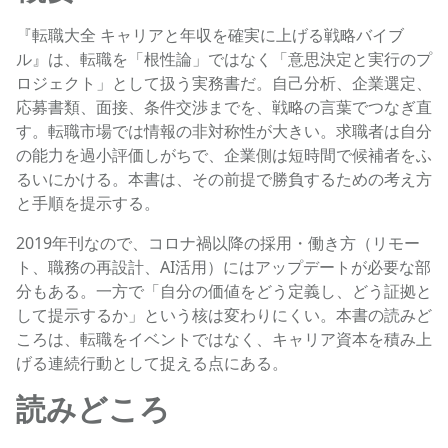
『転職大全 キャリアと年収を確実に上げる戦略バイブ
ル』は、転職を「根性論」ではなく「意思決定と実行のプ
ロジェクト」として扱う実務書だ。自己分析、企業選定、
応募書類、面接、条件交渉までを、戦略の言葉でつなぎ直
す。転職市場では情報の非対称性が大きい。求職者は自分
の能力を過小評価しがちで、企業側は短時間で候補者をふ
るいにかける。本書は、その前提で勝負するための考え方
と手順を提示する。
2019年刊なので、コロナ禍以降の採用・働き方（リモー
ト、職務の再設計、AI活用）にはアップデートが必要な部
分もある。一方で「自分の価値をどう定義し、どう証拠と
して提示するか」という核は変わりにくい。本書の読みど
ころは、転職をイベントではなく、キャリア資本を積み上
げる連続行動として捉える点にある。
読みどころ