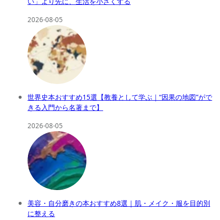
い」より先に、生活を小さくする
2026-08-05
世界史本おすすめ15選【教養として学ぶ｜“因果の地図”がで
きる入門から名著まで】
2026-08-05
美容・自分磨きの本おすすめ8選｜肌・メイク・服を目的別
に整える