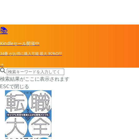
📚
Kindleセール開催中
34冊
がお得に購入可能
最大
90%OFF
→
search icon
サイト内検索
検索結果がここに表示されます
で閉じる
ESC