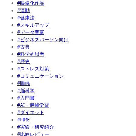
#映像化作品
#運動
#健康法
#スキルアップ
#データ豊富
#ビジネスパーソン向け
#古典
#科学的思考
#歴史
#ストレス対策
#コミュニケーション
#睡眠
#脳科学
#入門書
#AI・機械学習
#ダイエット
#FIRE
#実験・研究紹介
#比較レビュー