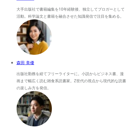
大手出版社で書籍編集を10年経験後、独立してブロガーとして
活動。科学論文と書籍を融合させた知識発信で注目を集める。
森田 美優
出版社勤務を経てフリーライターに。小説からビジネス書、漫
画まで幅広く読む雑食系読書家。Z世代の視点から現代的な読書
の楽しみ方を発信。