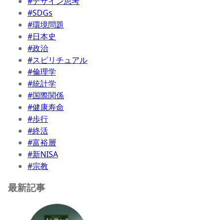
#デザイン思考
#SDGs
#環境問題
#日本史
#政治
#スピリチュアル
#倫理学
#統計学
#国際関係
#健康寿命
#歩行
#終活
#富裕層
#新NISA
#宗教
最新記事