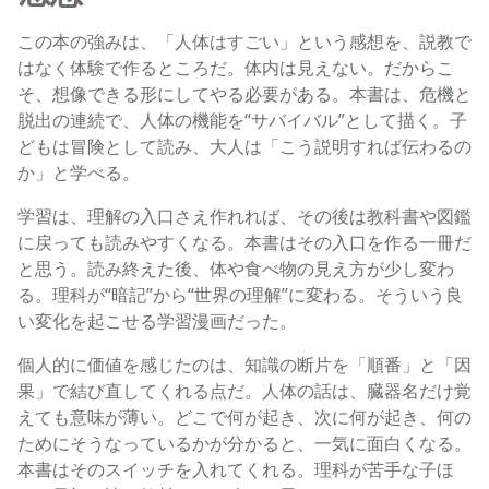
この本の強みは、「人体はすごい」という感想を、説教で
はなく体験で作るところだ。体内は見えない。だからこ
そ、想像できる形にしてやる必要がある。本書は、危機と
脱出の連続で、人体の機能を“サバイバル”として描く。子
どもは冒険として読み、大人は「こう説明すれば伝わるの
か」と学べる。
学習は、理解の入口さえ作れれば、その後は教科書や図鑑
に戻っても読みやすくなる。本書はその入口を作る一冊だ
と思う。読み終えた後、体や食べ物の見え方が少し変わ
る。理科が“暗記”から“世界の理解”に変わる。そういう良
い変化を起こせる学習漫画だった。
個人的に価値を感じたのは、知識の断片を「順番」と「因
果」で結び直してくれる点だ。人体の話は、臓器名だけ覚
えても意味が薄い。どこで何が起き、次に何が起き、何の
ためにそうなっているかが分かると、一気に面白くなる。
本書はそのスイッチを入れてくれる。理科が苦手な子ほ