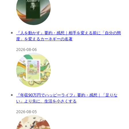
『人を動かす』要約・感想｜相手を変える前に「自分の態
度」を変えるカーネギーの名著
2026-08-06
『年収90万円でハッピーライフ』要約・感想｜「足りな
い」より先に、生活を小さくする
2026-08-05