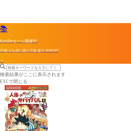
📚
Kindleセール開催中
35冊
がお得に購入可能
最大
90%OFF
→
search icon
サイト内検索
検索結果がここに表示されます
で閉じる
ESC