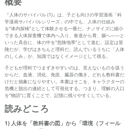
概要
『人体のサバイバル (1)』は、子ども向けの学習漫画「科
学漫画サバイバルシリーズ」の中でも、人体の仕組み
を“体内探検”として体験させる一冊だ。ナノサイズに縮小
できる人体探査機で体内へ入り、食道から胃、腸へ——と
いった具合に、体の中を“危険地帯”として進む。設定は冒
険だが、学びはきちんと理科だ。読んでいるうちに「人体
のしくみ」が、知識ではなくイメージとして残る。
子どもが理科でつまずきやすいのは、見えないものを扱う
からだ。血液、消化、免疫、臓器の働き。どれも教科書だ
けだと抽象になりやすい。本書はそこを、キャラクターの
危機と脱出の連続として可視化する。つまり、理解の入口
を“物語”に置くことで、記憶に残りやすくしている。
読みどころ
1) 人体を「教科書の図」から「環境（フィール