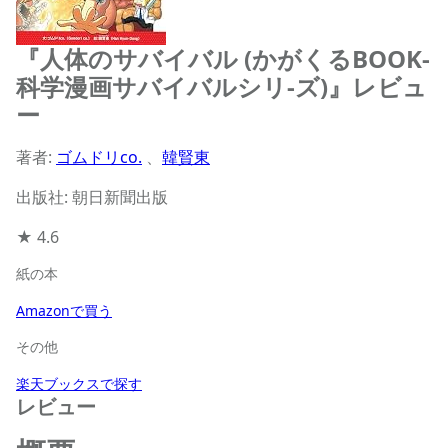
『人体のサバイバル (かがくるBOOK-
科学漫画サバイバルシリ-ズ)』レビュ
ー
著者:
ゴムドリco.
、
韓賢東
出版社: 朝日新聞出版
★
4.6
紙の本
Amazonで買う
その他
楽天ブックスで探す
レビュー