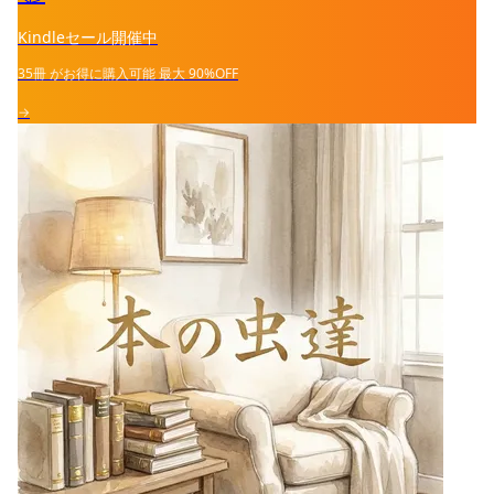
Kindleセール開催中
35冊
がお得に購入可能
最大
90%OFF
→