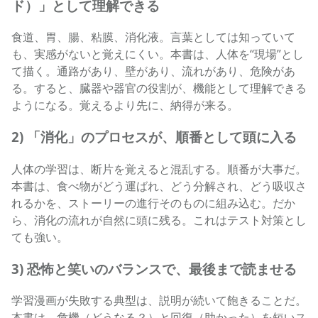
ド）」として理解できる
食道、胃、腸、粘膜、消化液。言葉としては知っていて
も、実感がないと覚えにくい。本書は、人体を“現場”とし
て描く。通路があり、壁があり、流れがあり、危険があ
る。すると、臓器や器官の役割が、機能として理解できる
ようになる。覚えるより先に、納得が来る。
2) 「消化」のプロセスが、順番として頭に入る
人体の学習は、断片を覚えると混乱する。順番が大事だ。
本書は、食べ物がどう運ばれ、どう分解され、どう吸収さ
れるかを、ストーリーの進行そのものに組み込む。だか
ら、消化の流れが自然に頭に残る。これはテスト対策とし
ても強い。
3) 恐怖と笑いのバランスで、最後まで読ませる
学習漫画が失敗する典型は、説明が続いて飽きることだ。
本書は、危機（どうなる？）と回復（助かった）を短いス