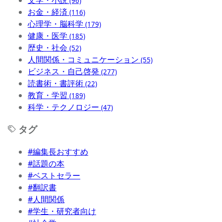
文学・小説
(96)
お金・経済
(116)
心理学・脳科学
(179)
健康・医学
(185)
歴史・社会
(52)
人間関係・コミュニケーション
(55)
ビジネス・自己啓発
(277)
読書術・書評術
(22)
教育・学習
(189)
科学・テクノロジー
(47)
タグ
#編集長おすすめ
#話題の本
#ベストセラー
#翻訳書
#人間関係
#学生・研究者向け