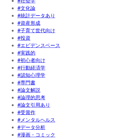
#社会学
#文化論
#統計データあり
#資産形成
#子育て世代向け
#投資
#エビデンスベース
#実践的
#初心者向け
#行動経済学
#認知心理学
#専門書
#論文解説
#論理的思考
#論文引用あり
#受賞作
#メンタルヘルス
#データ分析
#漫画・コミック