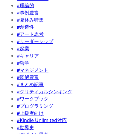
#理論的
#事例豊富
#夏休み特集
#創造性
#アート思考
#リーダーシップ
#起業
#キャリア
#哲学
#マネジメント
#図解豊富
#まとめ記事
#クリティカルシンキング
#ワークブック
#プログラミング
#上級者向け
#Kindle Unlimited対応
#世界史