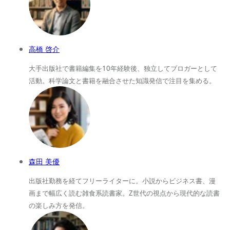
高橋 啓介
大手出版社で書籍編集を10年経験後、独立してブロガーとして
活動。科学論文と書籍を融合させた知識発信で注目を集める。
森田 美優
出版社勤務を経てフリーライターに。小説からビジネス書、漫
画まで幅広く読む雑食系読書家。Z世代の視点から現代的な読書
の楽しみ方を発信。