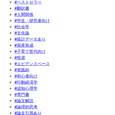
#ベストセラー
#翻訳書
#人間関係
#学生・研究者向け
#社会学
#文化論
#統計データあり
#資産形成
#子育て世代向け
#投資
#エビデンスベース
#実践的
#初心者向け
#行動経済学
#認知心理学
#専門書
#論文解説
#論理的思考
#論文引用あり