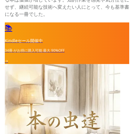
せず、継続可能な技術へ変えたい人にとって、今も基準書
になる一冊でした。
📚
Kindleセール開催中
34冊
がお得に購入可能
最大
90%OFF
→