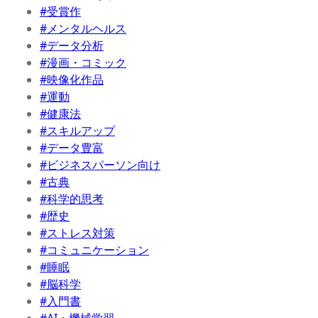
#受賞作
#メンタルヘルス
#データ分析
#漫画・コミック
#映像化作品
#運動
#健康法
#スキルアップ
#データ豊富
#ビジネスパーソン向け
#古典
#科学的思考
#歴史
#ストレス対策
#コミュニケーション
#睡眠
#脳科学
#入門書
#AI・機械学習