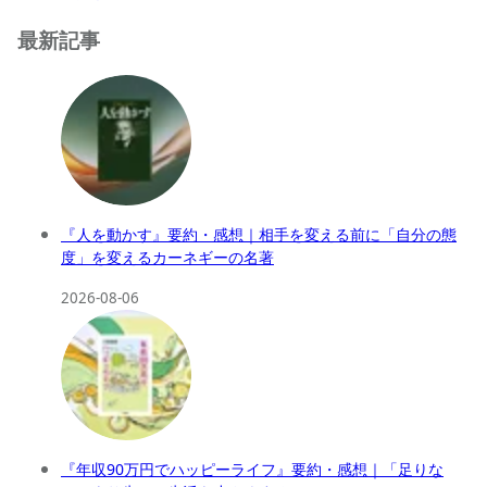
最新記事
『人を動かす』要約・感想｜相手を変える前に「自分の態
度」を変えるカーネギーの名著
2026-08-06
『年収90万円でハッピーライフ』要約・感想｜「足りな