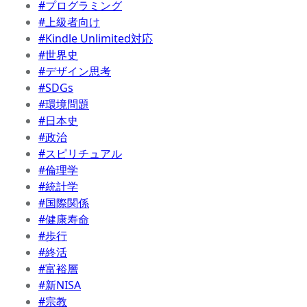
#プログラミング
#上級者向け
#Kindle Unlimited対応
#世界史
#デザイン思考
#SDGs
#環境問題
#日本史
#政治
#スピリチュアル
#倫理学
#統計学
#国際関係
#健康寿命
#歩行
#終活
#富裕層
#新NISA
#宗教