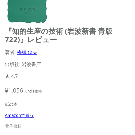
『知的生産の技術 (岩波新書 青版
722)』レビュー
著者:
梅棹 忠夫
出版社: 岩波書店
★
4.7
¥1,056
Kindle価格
紙の本
Amazonで買う
電子書籍