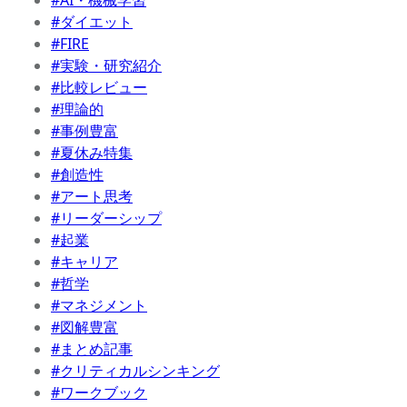
#ダイエット
#FIRE
#実験・研究紹介
#比較レビュー
#理論的
#事例豊富
#夏休み特集
#創造性
#アート思考
#リーダーシップ
#起業
#キャリア
#哲学
#マネジメント
#図解豊富
#まとめ記事
#クリティカルシンキング
#ワークブック