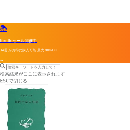
📚
Kindleセール開催中
34冊
がお得に購入可能
最大
90%OFF
→
search icon
サイト内検索
検索結果がここに表示されます
で閉じる
ESC