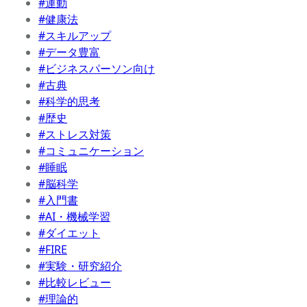
#運動
#健康法
#スキルアップ
#データ豊富
#ビジネスパーソン向け
#古典
#科学的思考
#歴史
#ストレス対策
#コミュニケーション
#睡眠
#脳科学
#入門書
#AI・機械学習
#ダイエット
#FIRE
#実験・研究紹介
#比較レビュー
#理論的