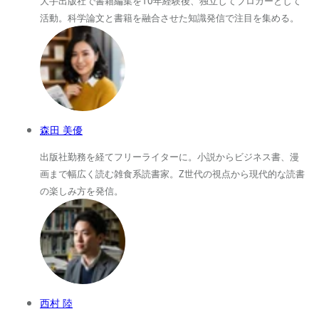
大手出版社で書籍編集を10年経験後、独立してブロガーとして
活動。科学論文と書籍を融合させた知識発信で注目を集める。
森田 美優
出版社勤務を経てフリーライターに。小説からビジネス書、漫
画まで幅広く読む雑食系読書家。Z世代の視点から現代的な読書
の楽しみ方を発信。
西村 陸