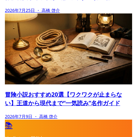
2026年7月25日
・ 高橋 啓介
冒険小説おすすめ20選【ワクワクが止まらな
い】王道から現代まで“一気読み”名作ガイド
2026年7月9日
・ 高橋 啓介
📚