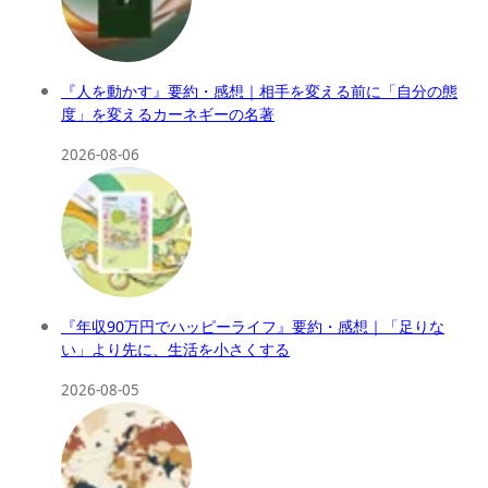
『人を動かす』要約・感想｜相手を変える前に「自分の態
度」を変えるカーネギーの名著
2026-08-06
『年収90万円でハッピーライフ』要約・感想｜「足りな
い」より先に、生活を小さくする
2026-08-05