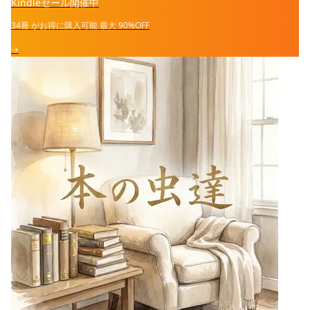
Kindleセール開催中
34冊
がお得に購入可能
最大
90%OFF
→