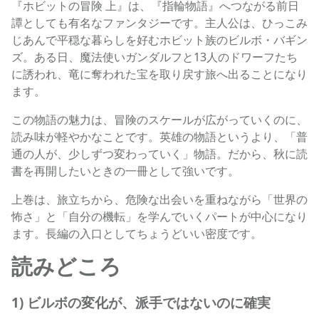
『ホビットの冒険 上』は、『指輪物語』へつながる前日
譚としても有名なファンタジーです。主人公は、ひっこみ
じあんで平穏な暮らしを好むホビット族のビルボ・バギン
ズ。ある日、魔法使いガンダルフと13人のドワーフたち
に誘われ、竜に奪われた宝を取り戻す旅へ出ることになり
ます。
この物語の魅力は、冒険のスケールが広がっていくのに、
読み味が軽やかなことです。英雄の物語というより、「普
通の人が、少しずつ変わっていく」物語。だから、秋に読
書を再開したいときの一冊として強いです。
上巻は、旅立ちから、危険な出会いを重ねながら「世界の
怖さ」と「自分の機転」を学んでいくパートが中心になり
ます。長編の入口としてちょうどいい密度です。
読みどころ
1) ビルボの変化が、派手ではないのに確実