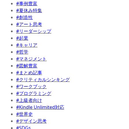
#事例豊富
#夏休み特集
#創造性
#アート思考
#リーダーシップ
#起業
#キャリア
#哲学
#マネジメント
#図解豊富
#まとめ記事
#クリティカルシンキング
#ワークブック
#プログラミング
#上級者向け
#Kindle Unlimited対応
#世界史
#デザイン思考
#SDGs