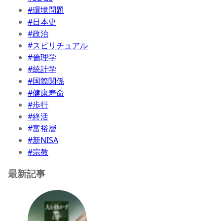
#環境問題
#日本史
#政治
#スピリチュアル
#倫理学
#統計学
#国際関係
#健康寿命
#歩行
#終活
#富裕層
#新NISA
#宗教
最新記事