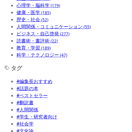
心理学・脳科学
(179)
健康・医学
(185)
歴史・社会
(52)
人間関係・コミュニケーション
(55)
ビジネス・自己啓発
(277)
読書術・書評術
(22)
教育・学習
(189)
科学・テクノロジー
(47)
タグ
#編集長おすすめ
#話題の本
#ベストセラー
#翻訳書
#人間関係
#学生・研究者向け
#社会学
#文化論