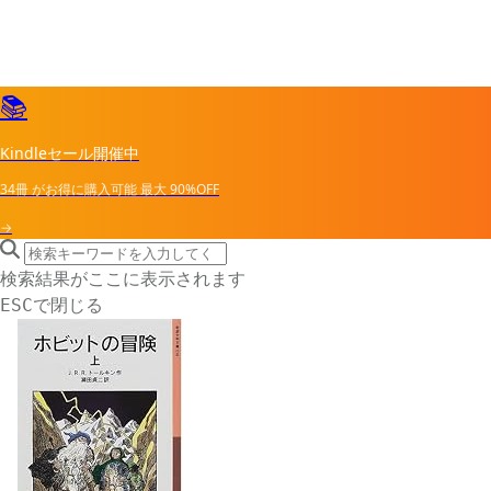
📚
Kindleセール開催中
34冊
がお得に購入可能
最大
90%OFF
→
search icon
サイト内検索
検索結果がここに表示されます
で閉じる
ESC