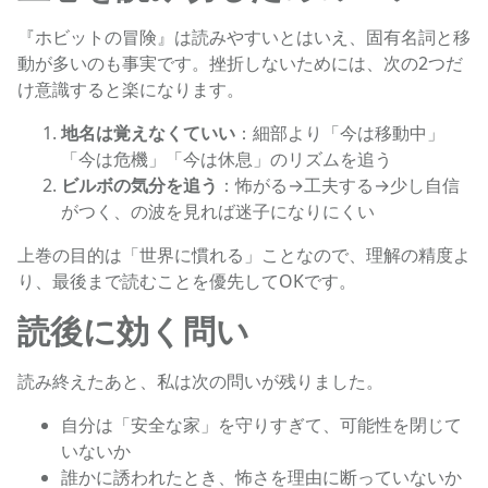
『ホビットの冒険』は読みやすいとはいえ、固有名詞と移
動が多いのも事実です。挫折しないためには、次の2つだ
け意識すると楽になります。
地名は覚えなくていい
：細部より「今は移動中」
「今は危機」「今は休息」のリズムを追う
ビルボの気分を追う
：怖がる→工夫する→少し自信
がつく、の波を見れば迷子になりにくい
上巻の目的は「世界に慣れる」ことなので、理解の精度よ
り、最後まで読むことを優先してOKです。
読後に効く問い
読み終えたあと、私は次の問いが残りました。
自分は「安全な家」を守りすぎて、可能性を閉じて
いないか
誰かに誘われたとき、怖さを理由に断っていないか