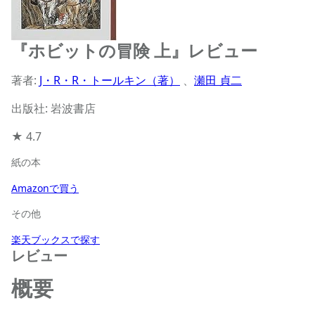
『ホビットの冒険 上』レビュー
著者:
J・R・R・トールキン（著）
、
瀬田 貞二
出版社: 岩波書店
★
4.7
紙の本
Amazonで買う
その他
楽天ブックスで探す
レビュー
概要