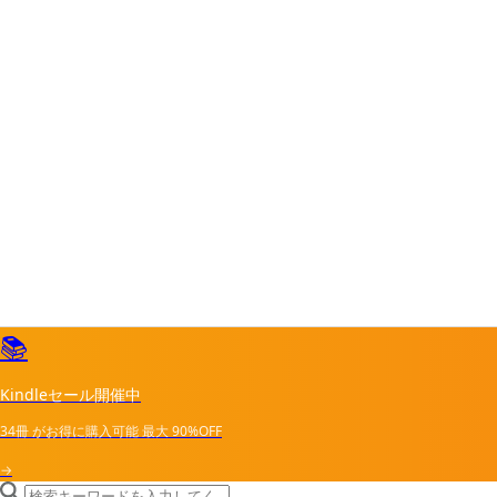
📚
Kindleセール開催中
34冊
がお得に購入可能
最大
90%OFF
→
search icon