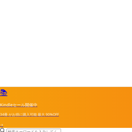
📚
Kindleセール開催中
34冊
がお得に購入可能
最大
90%OFF
→
search icon