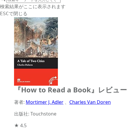
サイト内検索
検索結果がここに表示されます
で閉じる
ESC
『How to Read a Book』レビュー
著者:
Mortimer J. Adler
、
Charles Van Doren
出版社: Touchstone
★
4.5