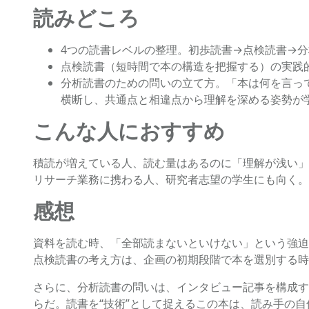
読みどころ
4つの読書レベルの整理。初歩読書→点検読書→
点検読書（短時間で本の構造を把握する）の実践
分析読書のための問いの立て方。「本は何を言っ
横断し、共通点と相違点から理解を深める姿勢が
こんな人におすすめ
積読が増えている人、読む量はあるのに「理解が浅い」
リサーチ業務に携わる人、研究者志望の学生にも向く。
感想
資料を読む時、「全部読まないといけない」という強迫
点検読書の考え方は、企画の初期段階で本を選別する時
さらに、分析読書の問いは、インタビュー記事を構成す
らだ。読書を“技術”として捉えるこの本は、読み手の