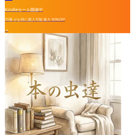
Kindleセール開催中
35冊
がお得に購入可能
最大
90%OFF
→