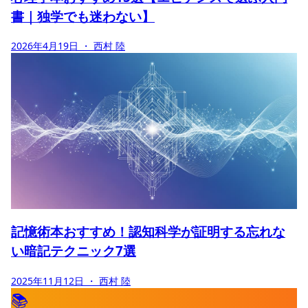
書｜独学でも迷わない】
2026年4月19日
・ 西村 陸
記憶術本おすすめ！認知科学が証明する忘れな
い暗記テクニック7選
2025年11月12日
・ 西村 陸
📚