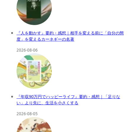
『人を動かす』要約・感想｜相手を変える前に「自分の態
度」を変えるカーネギーの名著
2026-08-06
『年収90万円でハッピーライフ』要約・感想｜「足りな
い」より先に、生活を小さくする
2026-08-05