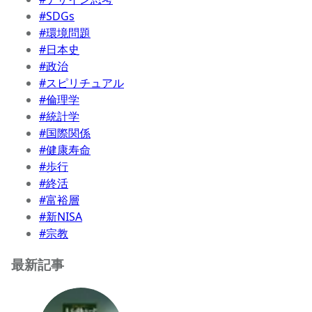
#SDGs
#環境問題
#日本史
#政治
#スピリチュアル
#倫理学
#統計学
#国際関係
#健康寿命
#歩行
#終活
#富裕層
#新NISA
#宗教
最新記事