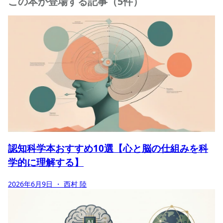
この本が登場する記事（5件）
認知科学本おすすめ10選【心と脳の仕組みを科
学的に理解する】
2026年6月9日
・ 西村 陸