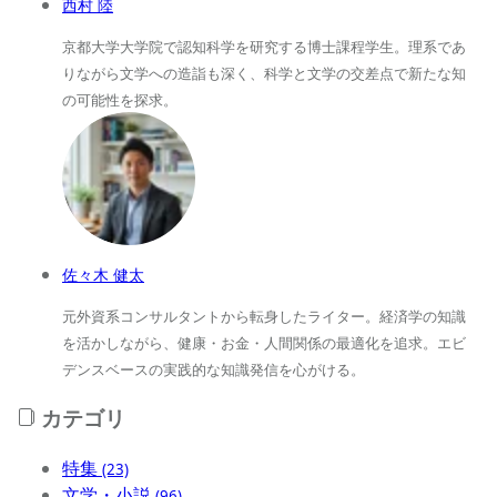
西村 陸
京都大学大学院で認知科学を研究する博士課程学生。理系であ
りながら文学への造詣も深く、科学と文学の交差点で新たな知
の可能性を探求。
佐々木 健太
元外資系コンサルタントから転身したライター。経済学の知識
を活かしながら、健康・お金・人間関係の最適化を追求。エビ
デンスベースの実践的な知識発信を心がける。
カテゴリ
特集
(23)
文学・小説
(96)