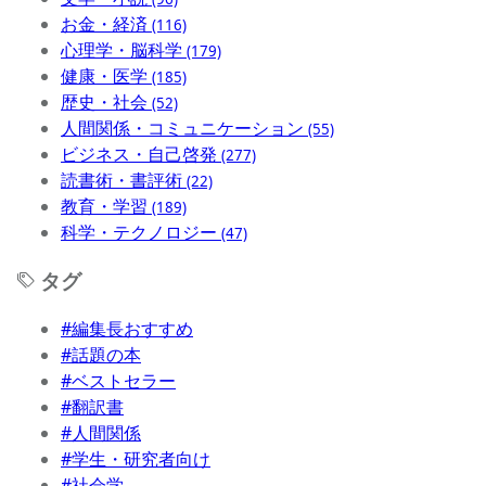
お金・経済
(116)
心理学・脳科学
(179)
健康・医学
(185)
歴史・社会
(52)
人間関係・コミュニケーション
(55)
ビジネス・自己啓発
(277)
読書術・書評術
(22)
教育・学習
(189)
科学・テクノロジー
(47)
タグ
#編集長おすすめ
#話題の本
#ベストセラー
#翻訳書
#人間関係
#学生・研究者向け
#社会学