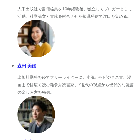
大手出版社で書籍編集を10年経験後、独立してブロガーとして
活動。科学論文と書籍を融合させた知識発信で注目を集める。
森田 美優
出版社勤務を経てフリーライターに。小説からビジネス書、漫
画まで幅広く読む雑食系読書家。Z世代の視点から現代的な読書
の楽しみ方を発信。