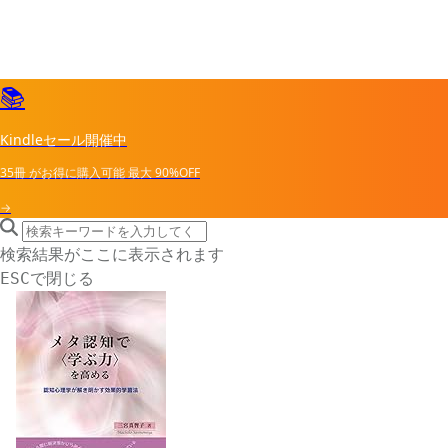
📚
Kindleセール開催中
35冊
がお得に購入可能
最大
90%OFF
→
search icon
サイト内検索
検索結果がここに表示されます
で閉じる
ESC