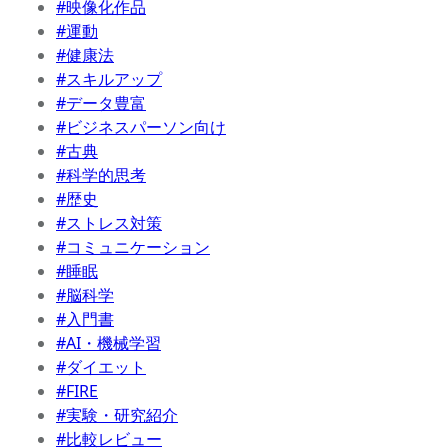
#映像化作品
#運動
#健康法
#スキルアップ
#データ豊富
#ビジネスパーソン向け
#古典
#科学的思考
#歴史
#ストレス対策
#コミュニケーション
#睡眠
#脳科学
#入門書
#AI・機械学習
#ダイエット
#FIRE
#実験・研究紹介
#比較レビュー