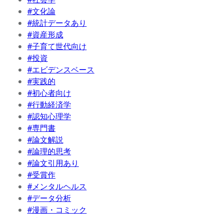
#文化論
#統計データあり
#資産形成
#子育て世代向け
#投資
#エビデンスベース
#実践的
#初心者向け
#行動経済学
#認知心理学
#専門書
#論文解説
#論理的思考
#論文引用あり
#受賞作
#メンタルヘルス
#データ分析
#漫画・コミック