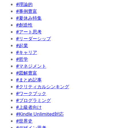
#理論的
#事例豊富
#夏休み特集
#創造性
#アート思考
#リーダーシップ
#起業
#キャリア
#哲学
#マネジメント
#図解豊富
#まとめ記事
#クリティカルシンキング
#ワークブック
#プログラミング
#上級者向け
#Kindle Unlimited対応
#世界史
#デザイン思考