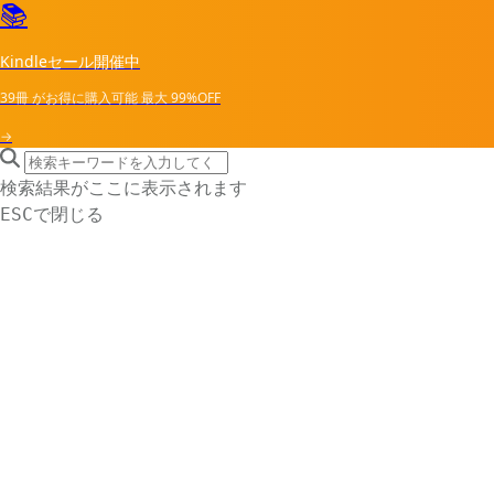
📚
Kindleセール開催中
39冊
がお得に購入可能
最大
99%OFF
→
search icon
サイト内検索
検索結果がここに表示されます
で閉じる
ESC