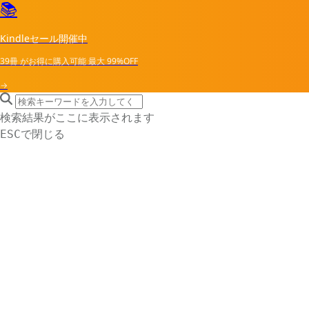
📚
Kindleセール開催中
39冊
がお得に購入可能
最大
99%OFF
→
search icon
サイト内検索
検索結果がここに表示されます
で閉じる
ESC