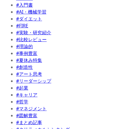
#入門書
#AI・機械学習
#ダイエット
#FIRE
#実験・研究紹介
#比較レビュー
#理論的
#事例豊富
#夏休み特集
#創造性
#アート思考
#リーダーシップ
#起業
#キャリア
#哲学
#マネジメント
#図解豊富
#まとめ記事