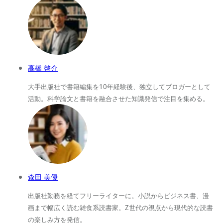
高橋 啓介
大手出版社で書籍編集を10年経験後、独立してブロガーとして
活動。科学論文と書籍を融合させた知識発信で注目を集める。
森田 美優
出版社勤務を経てフリーライターに。小説からビジネス書、漫
画まで幅広く読む雑食系読書家。Z世代の視点から現代的な読書
の楽しみ方を発信。