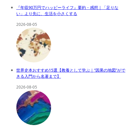
『年収90万円でハッピーライフ』要約・感想｜「足りな
い」より先に、生活を小さくする
2026-08-05
世界史本おすすめ15選【教養として学ぶ｜“因果の地図”がで
きる入門から名著まで】
2026-08-05