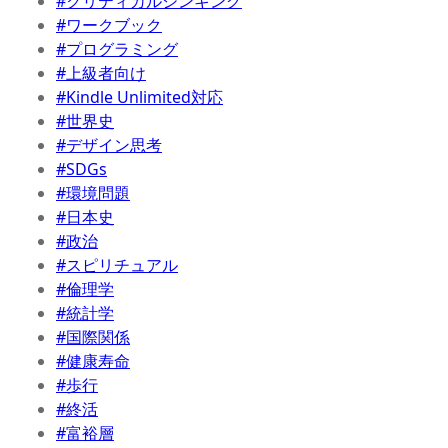
#クリティカルシンキング
#ワークブック
#プログラミング
#上級者向け
#Kindle Unlimited対応
#世界史
#デザイン思考
#SDGs
#環境問題
#日本史
#政治
#スピリチュアル
#倫理学
#統計学
#国際関係
#健康寿命
#歩行
#終活
#富裕層