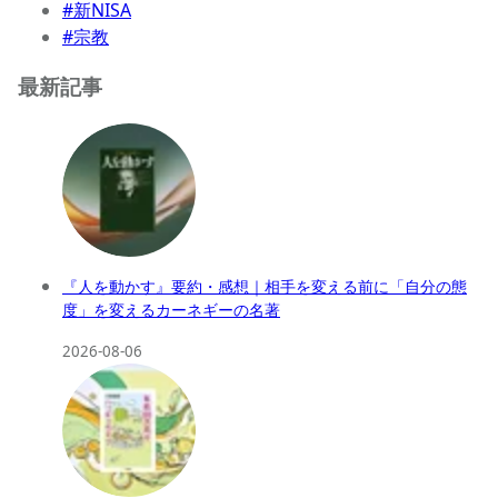
#新NISA
#宗教
最新記事
『人を動かす』要約・感想｜相手を変える前に「自分の態
度」を変えるカーネギーの名著
2026-08-06