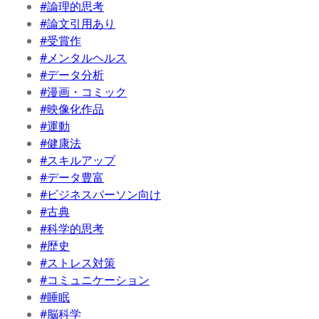
#論理的思考
#論文引用あり
#受賞作
#メンタルヘルス
#データ分析
#漫画・コミック
#映像化作品
#運動
#健康法
#スキルアップ
#データ豊富
#ビジネスパーソン向け
#古典
#科学的思考
#歴史
#ストレス対策
#コミュニケーション
#睡眠
#脳科学