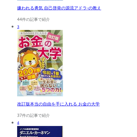
嫌われる勇気 自己啓発の源流アドラ-の教え
44件の記事で紹介
3
改訂版本当の自由を手に入れる お金の大学
37件の記事で紹介
4