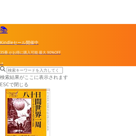
📚
Kindleセール開催中
35冊
がお得に購入可能
最大
90%OFF
→
search icon
サイト内検索
検索結果がここに表示されます
で閉じる
ESC