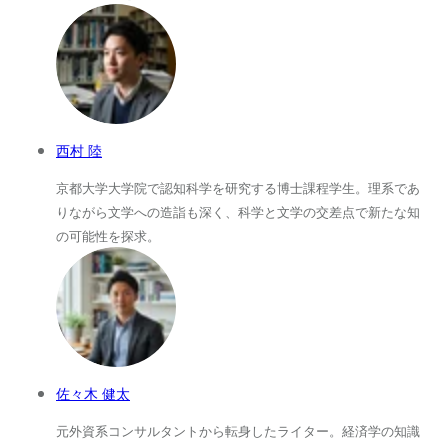
西村 陸
京都大学大学院で認知科学を研究する博士課程学生。理系であ
りながら文学への造詣も深く、科学と文学の交差点で新たな知
の可能性を探求。
佐々木 健太
元外資系コンサルタントから転身したライター。経済学の知識