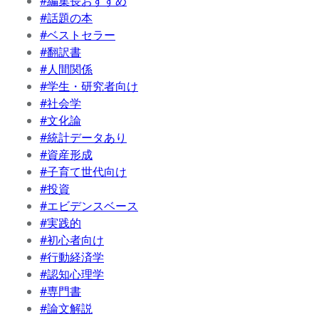
#編集長おすすめ
#話題の本
#ベストセラー
#翻訳書
#人間関係
#学生・研究者向け
#社会学
#文化論
#統計データあり
#資産形成
#子育て世代向け
#投資
#エビデンスベース
#実践的
#初心者向け
#行動経済学
#認知心理学
#専門書
#論文解説