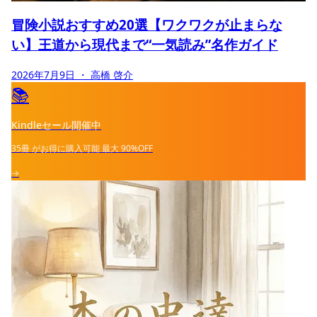
冒険小説おすすめ20選【ワクワクが止まらな
い】王道から現代まで“一気読み”名作ガイド
2026年7月9日
・ 高橋 啓介
📚
Kindleセール開催中
35冊
がお得に購入可能
最大
90%OFF
→