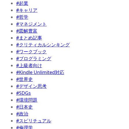
#起業
#キャリア
#哲学
#マネジメント
#図解豊富
#まとめ記事
#クリティカルシンキング
#ワークブック
#プログラミング
#上級者向け
#Kindle Unlimited対応
#世界史
#デザイン思考
#SDGs
#環境問題
#日本史
#政治
#スピリチュアル
#倫理学