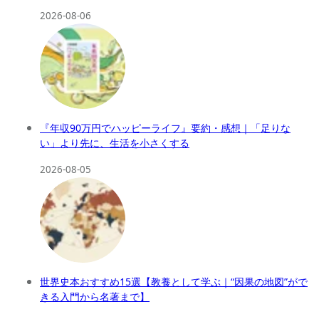
2026-08-06
『年収90万円でハッピーライフ』要約・感想｜「足りな
い」より先に、生活を小さくする
2026-08-05
世界史本おすすめ15選【教養として学ぶ｜“因果の地図”がで
きる入門から名著まで】