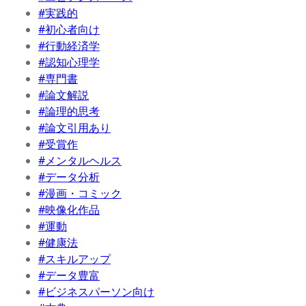
#実践的
#初心者向け
#行動経済学
#認知心理学
#専門書
#論文解説
#論理的思考
#論文引用あり
#受賞作
#メンタルヘルス
#データ分析
#漫画・コミック
#映像化作品
#運動
#健康法
#スキルアップ
#データ豊富
#ビジネスパーソン向け