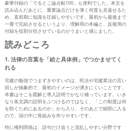
豪華付録の「でるとこ論点帖100」も便利でした。本文を
読み込んだあとに、重要論点だけを薄く何度も見返せるた
め、直前期に知識を圧縮しやすいです。最初から最後まで
一冊で完結させるというより、理解用の本編と、反復用の
付録を役割分担させているのがうまいと感じました。
読みどころ
1. 法律の言葉を「絵と具体例」でつかませてく
れる
宅建の勉強でつまずきやすいのは、民法や宅建業法の言い
回しが抽象的で、最初のイメージが湧きにくいことです。
本書はそこを図解と導入説明でかなり補っています。いき
なり条文調の説明をぶつけるのではなく、「この制度は何
を防ぐためにあるのか」から入り、そのあとで細部に入る
ので、頭の中に骨組みを作りやすいです。
特に権利関係は、語句だけ追うと混乱しやすい分野です