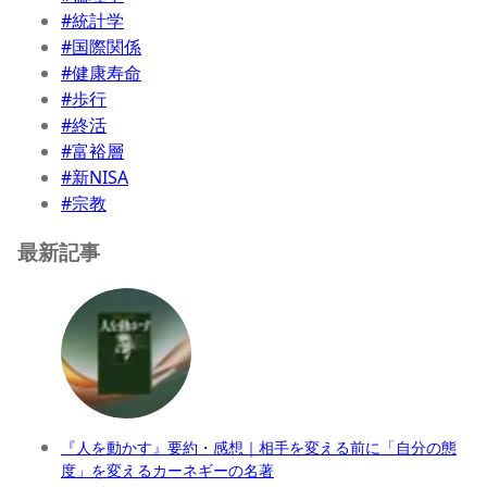
#統計学
#国際関係
#健康寿命
#歩行
#終活
#富裕層
#新NISA
#宗教
最新記事
『人を動かす』要約・感想｜相手を変える前に「自分の態
度」を変えるカーネギーの名著