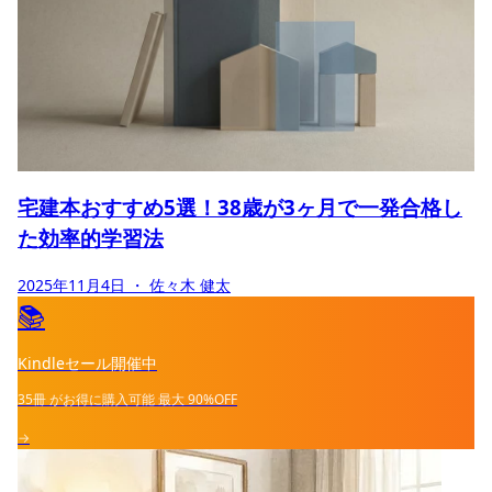
宅建本おすすめ5選！38歳が3ヶ月で一発合格し
た効率的学習法
2025年11月4日
・ 佐々木 健太
📚
Kindleセール開催中
35冊
がお得に購入可能
最大
90%OFF
→