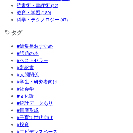
読書術・書評術
(22)
教育・学習
(189)
科学・テクノロジー
(47)
タグ
#編集長おすすめ
#話題の本
#ベストセラー
#翻訳書
#人間関係
#学生・研究者向け
#社会学
#文化論
#統計データあり
#資産形成
#子育て世代向け
#投資
#エビデンスベース