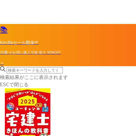
📚
Kindleセール開催中
35冊
がお得に購入可能
最大
90%OFF
→
search icon
サイト内検索
検索結果がここに表示されます
で閉じる
ESC