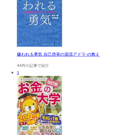
嫌われる勇気 自己啓発の源流アドラ-の教え
44件の記事で紹介
3