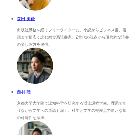
森田 美優
出版社勤務を経てフリーライターに。小説からビジネス書、漫
画まで幅広く読む雑食系読書家。Z世代の視点から現代的な読書
の楽しみ方を発信。
西村 陸
京都大学大学院で認知科学を研究する博士課程学生。理系であ
りながら文学への造詣も深く、科学と文学の交差点で新たな知
の可能性を探求。