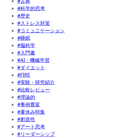
#古典
#科学的思考
#歴史
#ストレス対策
#コミュニケーション
#睡眠
#脳科学
#入門書
#AI・機械学習
#ダイエット
#FIRE
#実験・研究紹介
#比較レビュー
#理論的
#事例豊富
#夏休み特集
#創造性
#アート思考
#リーダーシップ