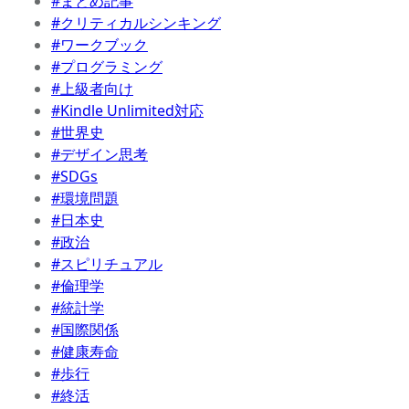
#まとめ記事
#クリティカルシンキング
#ワークブック
#プログラミング
#上級者向け
#Kindle Unlimited対応
#世界史
#デザイン思考
#SDGs
#環境問題
#日本史
#政治
#スピリチュアル
#倫理学
#統計学
#国際関係
#健康寿命
#歩行
#終活