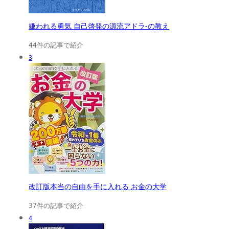
嫌われる勇気 自己啓発の源流アドラ-の教え
44件の記事で紹介
3
改訂版本当の自由を手に入れる お金の大学
37件の記事で紹介
4