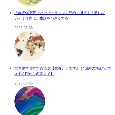
『年収90万円でハッピーライフ』要約・感想｜「足りな
い」より先に、生活を小さくする
2026-08-05
世界史本おすすめ15選【教養として学ぶ｜“因果の地図”がで
きる入門から名著まで】
2026-08-05