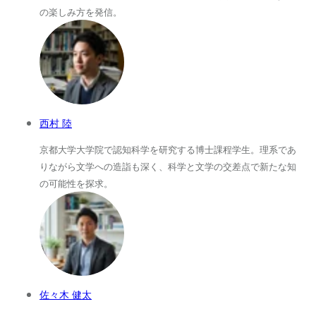
の楽しみ方を発信。
西村 陸
京都大学大学院で認知科学を研究する博士課程学生。理系であ
りながら文学への造詣も深く、科学と文学の交差点で新たな知
の可能性を探求。
佐々木 健太