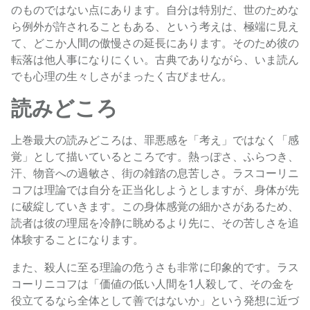
のものではない点にあります。自分は特別だ、世のためな
ら例外が許されることもある、という考えは、極端に見え
て、どこか人間の傲慢さの延長にあります。そのため彼の
転落は他人事になりにくい。古典でありながら、いま読ん
でも心理の生々しさがまったく古びません。
読みどころ
上巻最大の読みどころは、罪悪感を「考え」ではなく「感
覚」として描いているところです。熱っぽさ、ふらつき、
汗、物音への過敏さ、街の雑踏の息苦しさ。ラスコーリニ
コフは理論では自分を正当化しようとしますが、身体が先
に破綻していきます。この身体感覚の細かさがあるため、
読者は彼の理屈を冷静に眺めるより先に、その苦しさを追
体験することになります。
また、殺人に至る理論の危うさも非常に印象的です。ラス
コーリニコフは「価値の低い人間を1人殺して、その金を
役立てるなら全体として善ではないか」という発想に近づ