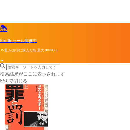
📚
Kindleセール開催中
35冊
がお得に購入可能
最大
90%OFF
→
search icon
サイト内検索
検索結果がここに表示されます
で閉じる
ESC