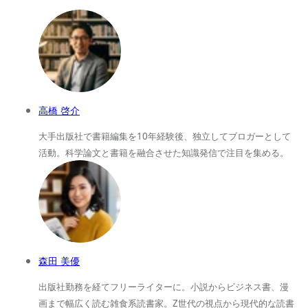
高橋 啓介
大手出版社で書籍編集を10年経験後、独立してブロガーとして
活動。科学論文と書籍を融合させた知識発信で注目を集める。
森田 美優
出版社勤務を経てフリーライターに。小説からビジネス書、漫
画まで幅広く読む雑食系読書家。Z世代の視点から現代的な読書