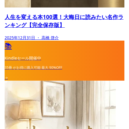
人生を変える本100選！大晦日に読みたい名作ラ
ンキング【完全保存版】
2025年12月31日
・ 高橋 啓介
📚
Kindleセール開催中
35冊
がお得に購入可能
最大
90%OFF
→