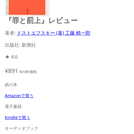
『罪と罰上』レビュー
著者:
ドストエフスキー (著) 工藤 精一郎
出版社: 新潮社
★
4.6
¥891
Kindle価格
紙の本
Amazonで買う
電子書籍
Kindleで買う
オーディオブック