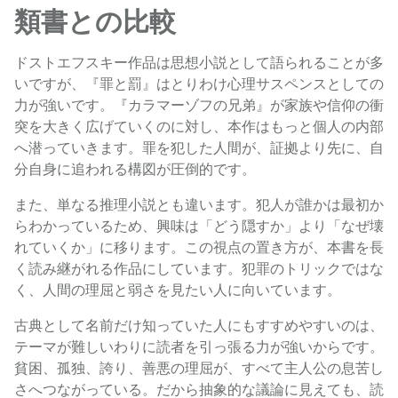
類書との比較
ドストエフスキー作品は思想小説として語られることが多
いですが、『罪と罰』はとりわけ心理サスペンスとしての
力が強いです。『カラマーゾフの兄弟』が家族や信仰の衝
突を大きく広げていくのに対し、本作はもっと個人の内部
へ潜っていきます。罪を犯した人間が、証拠より先に、自
分自身に追われる構図が圧倒的です。
また、単なる推理小説とも違います。犯人が誰かは最初か
らわかっているため、興味は「どう隠すか」より「なぜ壊
れていくか」に移ります。この視点の置き方が、本書を長
く読み継がれる作品にしています。犯罪のトリックではな
く、人間の理屈と弱さを見たい人に向いています。
古典として名前だけ知っていた人にもすすめやすいのは、
テーマが難しいわりに読者を引っ張る力が強いからです。
貧困、孤独、誇り、善悪の理屈が、すべて主人公の息苦し
さへつながっている。だから抽象的な議論に見えても、読