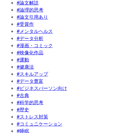
#論文解説
#論理的思考
#論文引用あり
#受賞作
#メンタルヘルス
#データ分析
#漫画・コミック
#映像化作品
#運動
#健康法
#スキルアップ
#データ豊富
#ビジネスパーソン向け
#古典
#科学的思考
#歴史
#ストレス対策
#コミュニケーション
#睡眠