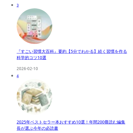
3
『すごい習慣大百科』要約【5分でわかる】続く習慣を作る
科学的コツ10選
2026-02-10
4
2025年ベストセラー本おすすめ10選！年間200冊読む編集
長が選ぶ今年の必読書