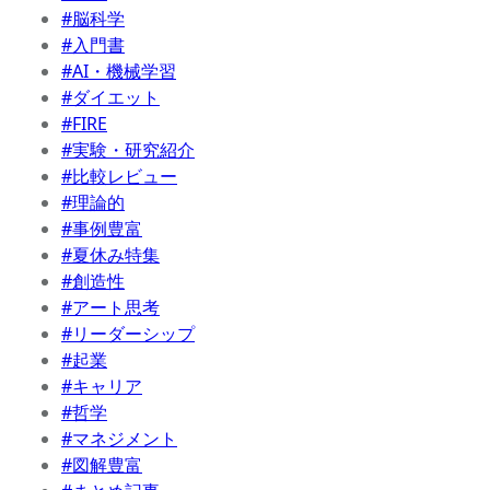
#脳科学
#入門書
#AI・機械学習
#ダイエット
#FIRE
#実験・研究紹介
#比較レビュー
#理論的
#事例豊富
#夏休み特集
#創造性
#アート思考
#リーダーシップ
#起業
#キャリア
#哲学
#マネジメント
#図解豊富