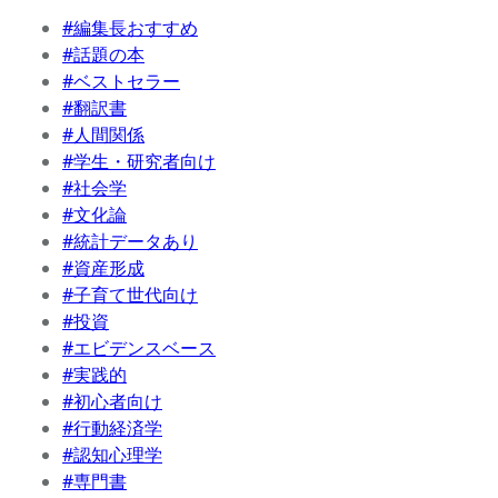
#編集長おすすめ
#話題の本
#ベストセラー
#翻訳書
#人間関係
#学生・研究者向け
#社会学
#文化論
#統計データあり
#資産形成
#子育て世代向け
#投資
#エビデンスベース
#実践的
#初心者向け
#行動経済学
#認知心理学
#専門書