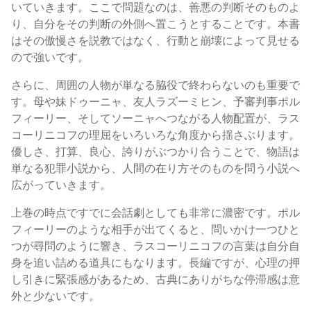
いていきます。ここで問題なのは、善悪の判断そのものよ
り、自分をその判断の外側へ置こうとすることです。本書
はその傲慢さを説教ではなく、行動と崩壊によって見せる
ので強いです。
さらに、周囲の人物が単なる脇役で終わらないのも重要で
す。母や妹ドゥーニャ、友人ラズーミヒン、予審判事ポル
フィーリー、そしてソーニャへつながる人物配置が、ラス
コーリニコフの理屈をいろいろな角度から揺さぶります。
優しさ、打算、良心、誇りがぶつかり合うことで、物語は
単なる犯罪小説から、人間の在り方そのものを問う小説へ
広がっていきます。
上巻の時点ですでに会話劇としても非常に濃密です。ポル
フィーリーのような相手が出てくると、問いかけ一つひと
つが尋問のように響き、ラスコーリニコフの言葉は自分自
身を追い詰める道具にもなります。長編ですが、心理の押
し引きに緊張感があるため、古典にありがちな停滞感は意
外と少ないです。