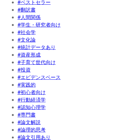
#ベストセラー
#翻訳書
#人間関係
#学生・研究者向け
#社会学
#文化論
#統計データあり
#資産形成
#子育て世代向け
#投資
#エビデンスベース
#実践的
#初心者向け
#行動経済学
#認知心理学
#専門書
#論文解説
#論理的思考
#論文引用あり