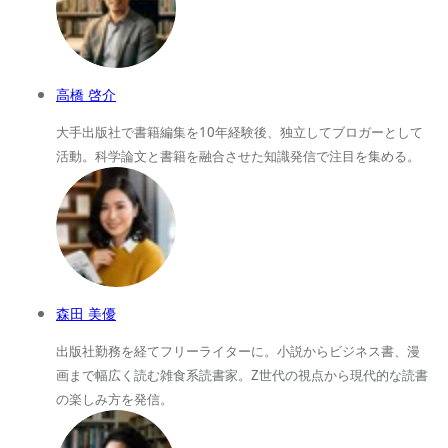
高橋 啓介
大手出版社で書籍編集を10年経験後、独立してブロガーとして
活動。科学論文と書籍を融合させた知識発信で注目を集める。
森田 美優
出版社勤務を経てフリーライターに。小説からビジネス書、漫
画まで幅広く読む雑食系読書家。Z世代の視点から現代的な読書
の楽しみ方を発信。