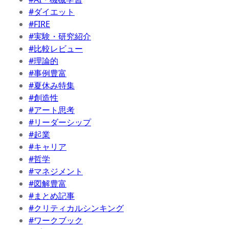
#ダイエット
#FIRE
#実験・研究紹介
#比較レビュー
#理論的
#事例豊富
#夏休み特集
#創造性
#アート思考
#リーダーシップ
#起業
#キャリア
#哲学
#マネジメント
#図解豊富
#まとめ記事
#クリティカルシンキング
#ワークブック