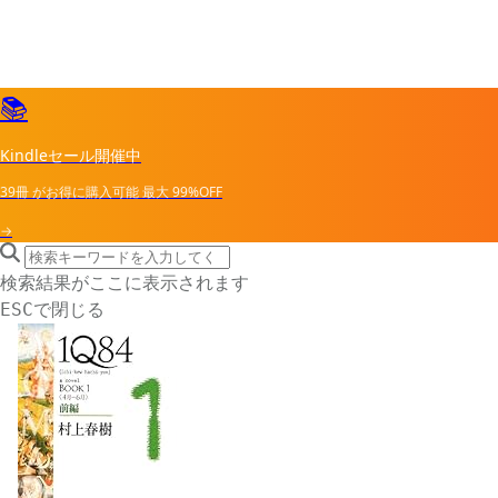
📚
Kindleセール開催中
39冊
がお得に購入可能
最大
99%OFF
→
search icon
サイト内検索
検索結果がここに表示されます
で閉じる
ESC