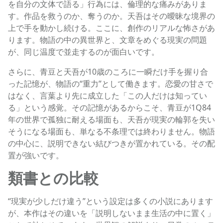
を自分の文体で語る」行為には、倫理的な痛みがありま
す。作品を救うのか、奪うのか。天吾はその曖昧な境界の
上で手を動かし続ける。ここに、創作のリアルな怖さがあ
ります。物語の中の異世界と、文章をめぐる現実の問題
が、同じ温度で並走するのが面白いです。
さらに、青豆と天吾が10歳のころに一瞬だけ手を握り合
った記憶が、物語の“重力”として働きます。恋愛の甘さで
はなく、言葉より先に成立した「この人だけは知ってい
る」という感覚。その記憶があるからこそ、青豆が1Q84
年の世界で孤独に耐える場面も、天吾が現実の輪郭を失い
そうになる場面も、単なる不条理では終わりません。物語
の中心に、説明できない結びつきが置かれている。その配
置が強いです。
類書との比較
“現実が少しだけ違う”という設定は多くの小説にあります
が、本作はその違いを「説明しないまま生活の中に置く」