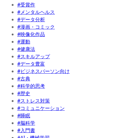
#受賞作
#メンタルヘルス
#データ分析
#漫画・コミック
#映像化作品
#運動
#健康法
#スキルアップ
#データ豊富
#ビジネスパーソン向け
#古典
#科学的思考
#歴史
#ストレス対策
#コミュニケーション
#睡眠
#脳科学
#入門書
#AI・機械学習