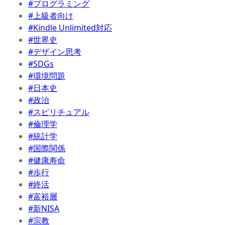
#プログラミング
#上級者向け
#Kindle Unlimited対応
#世界史
#デザイン思考
#SDGs
#環境問題
#日本史
#政治
#スピリチュアル
#倫理学
#統計学
#国際関係
#健康寿命
#歩行
#終活
#富裕層
#新NISA
#宗教