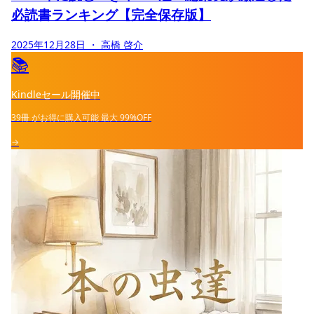
必読書ランキング【完全保存版】
2025年12月28日
・ 高橋 啓介
📚
Kindleセール開催中
39冊
がお得に購入可能
最大
99%OFF
→