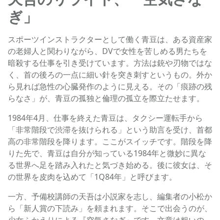
ぎ」
スポーツインストラクターとして働く青豆は、ある資産家
の老婦人と関わりながら、DVで女性を苦しめる男たちを
暗殺する仕事を引き受けています。方法は銃や刃物ではな
く、首の後ろの一点に細い針を突き刺すというもの。外か
ら見れば急性の心臓発作のように見える。その「痕跡の残
らなさ」が、青豆の孤独と倫理の孤立を際立たせます。
1984年4月、仕事を終えた青豆は、タクシー運転手から
「非常階段で渋滞を抜けられる」という助言を受け、首都
高の非常階段を降ります。ここがスイッチです。階段を降
りた先で、青豆は自分が知っている1984年と微妙に異な
る世界へ足を踏み入れたと気づき始める。後に彼女は、そ
の世界を皮肉を込めて「1Q84年」と呼びます。
一方、予備校講師の天吾は小説家を志し、編集者の小松か
ら「新人賞の下読み」を頼まれます。そこで出会うのが、