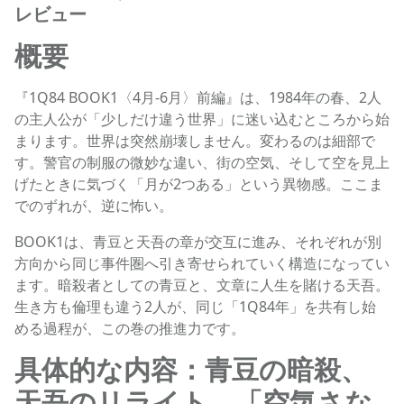
レビュー
概要
『1Q84 BOOK1〈4月‐6月〉前編』は、1984年の春、2人
の主人公が「少しだけ違う世界」に迷い込むところから始
まります。世界は突然崩壊しません。変わるのは細部で
す。警官の制服の微妙な違い、街の空気、そして空を見上
げたときに気づく「月が2つある」という異物感。ここま
でのずれが、逆に怖い。
BOOK1は、青豆と天吾の章が交互に進み、それぞれが別
方向から同じ事件圏へ引き寄せられていく構造になってい
ます。暗殺者としての青豆と、文章に人生を賭ける天吾。
生き方も倫理も違う2人が、同じ「1Q84年」を共有し始
める過程が、この巻の推進力です。
具体的な内容：青豆の暗殺、
天吾のリライト、「空気さな