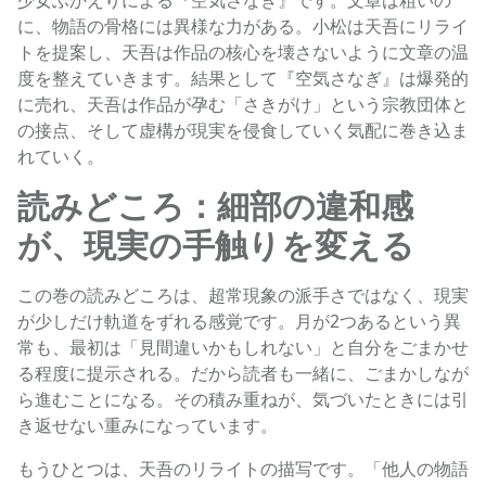
少女ふかえりによる『空気さなぎ』です。文章は粗いの
に、物語の骨格には異様な力がある。小松は天吾にリライ
トを提案し、天吾は作品の核心を壊さないように文章の温
度を整えていきます。結果として『空気さなぎ』は爆発的
に売れ、天吾は作品が孕む「さきがけ」という宗教団体と
の接点、そして虚構が現実を侵食していく気配に巻き込ま
れていく。
読みどころ：細部の違和感
が、現実の手触りを変える
この巻の読みどころは、超常現象の派手さではなく、現実
が少しだけ軌道をずれる感覚です。月が2つあるという異
常も、最初は「見間違いかもしれない」と自分をごまかせ
る程度に提示される。だから読者も一緒に、ごまかしなが
ら進むことになる。その積み重ねが、気づいたときには引
き返せない重みになっています。
もうひとつは、天吾のリライトの描写です。「他人の物語