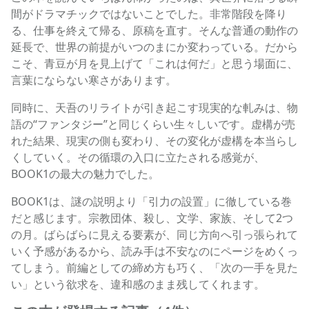
間がドラマチックではないことでした。非常階段を降り
る、仕事を終えて帰る、原稿を直す。そんな普通の動作の
延長で、世界の前提がいつのまにか変わっている。だから
こそ、青豆が月を見上げて「これは何だ」と思う場面に、
言葉にならない寒さがあります。
同時に、天吾のリライトが引き起こす現実的な軋みは、物
語の“ファンタジー”と同じくらい生々しいです。虚構が売
れた結果、現実の側も変わり、その変化が虚構を本当らし
くしていく。その循環の入口に立たされる感覚が、
BOOK1の最大の魅力でした。
BOOK1は、謎の説明より「引力の設置」に徹している巻
だと感じます。宗教団体、殺し、文学、家族、そして2つ
の月。ばらばらに見える要素が、同じ方向へ引っ張られて
いく予感があるから、読み手は不安なのにページをめくっ
てしまう。前編としての締め方も巧く、「次の一手を見た
い」という欲求を、違和感のまま残してくれます。