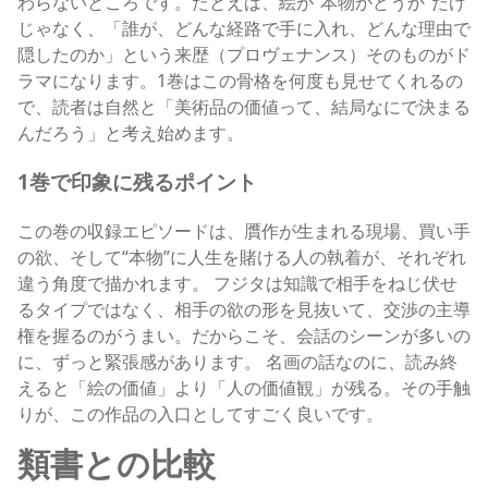
わらないところです。たとえば、絵が“本物かどうか”だけ
じゃなく、「誰が、どんな経路で手に入れ、どんな理由で
隠したのか」という来歴（プロヴェナンス）そのものがド
ラマになります。1巻はこの骨格を何度も見せてくれるの
で、読者は自然と「美術品の価値って、結局なにで決まる
んだろう」と考え始めます。
1巻で印象に残るポイント
この巻の収録エピソードは、贋作が生まれる現場、買い手
の欲、そして“本物”に人生を賭ける人の執着が、それぞれ
違う角度で描かれます。 フジタは知識で相手をねじ伏せ
るタイプではなく、相手の欲の形を見抜いて、交渉の主導
権を握るのがうまい。だからこそ、会話のシーンが多いの
に、ずっと緊張感があります。 名画の話なのに、読み終
えると「絵の価値」より「人の価値観」が残る。その手触
りが、この作品の入口としてすごく良いです。
類書との比較