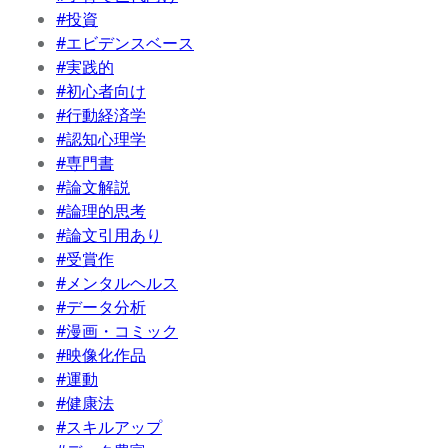
#投資
#エビデンスベース
#実践的
#初心者向け
#行動経済学
#認知心理学
#専門書
#論文解説
#論理的思考
#論文引用あり
#受賞作
#メンタルヘルス
#データ分析
#漫画・コミック
#映像化作品
#運動
#健康法
#スキルアップ