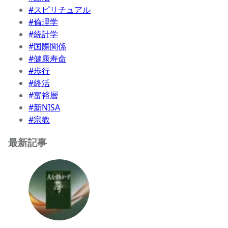
#スピリチュアル
#倫理学
#統計学
#国際関係
#健康寿命
#歩行
#終活
#富裕層
#新NISA
#宗教
最新記事