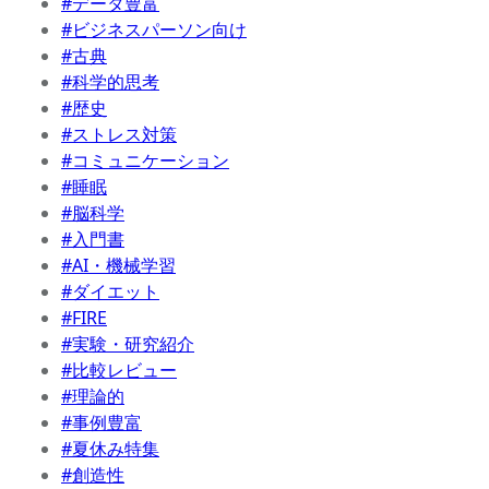
#データ豊富
#ビジネスパーソン向け
#古典
#科学的思考
#歴史
#ストレス対策
#コミュニケーション
#睡眠
#脳科学
#入門書
#AI・機械学習
#ダイエット
#FIRE
#実験・研究紹介
#比較レビュー
#理論的
#事例豊富
#夏休み特集
#創造性