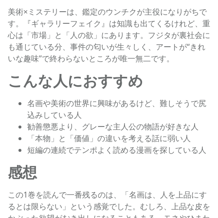
美術×ミステリーは、鑑定のウンチクが主役になりがちで
す。『ギャラリーフェイク』は知識も出てくるけれど、重
心は「市場」と「人の欲」にあります。フジタが裏社会に
も通じている分、事件の匂いが生々しく、アートが“きれ
いな趣味”で終わらないところが唯一無二です。
こんな人におすすめ
名画や美術の世界に興味があるけど、難しそうで尻
込みしている人
勧善懲悪より、グレーな主人公の物語が好きな人
「本物」と「価値」の違いを考える話に弱い人
短編の連続でテンポよく読める漫画を探している人
感想
この1巻を読んで一番残るのは、「名画は、人を上品にす
るとは限らない」という感覚でした。むしろ、上品な皮を
かぶった欲望がむき出しになることもある。モネやひまわ