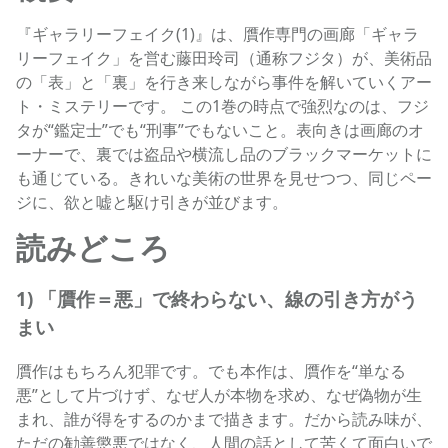
『ギャラリーフェイク(1)』は、贋作専門の画廊「ギャラ
リーフェイク」を営む藤田玲司（通称フジタ）が、美術品
の「表」と「裏」を行き来しながら事件を解いていくアー
ト・ミステリーです。 この1巻の時点で強烈なのは、フジ
タが“鑑定士”でも“刑事”でもないこと。表向きは画廊のオ
ーナーで、裏では盗品や横流し品のブラックマーケットに
も通じている。きれいな美術の世界を見せつつ、同じペー
ジに、欲と嘘と駆け引きが並びます。
読みどころ
1) 「贋作＝悪」で終わらない、線の引き方がう
まい
贋作はもちろん犯罪です。でも本作は、贋作を“単なる
悪”として片づけず、なぜ人が本物を求め、なぜ偽物が生
まれ、誰が得をするのかまで描きます。だから読み味が、
ただの勧善懲悪ではなく、人間の話として苦くて面白いで