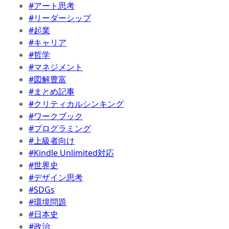
#アート思考
#リーダーシップ
#起業
#キャリア
#哲学
#マネジメント
#図解豊富
#まとめ記事
#クリティカルシンキング
#ワークブック
#プログラミング
#上級者向け
#Kindle Unlimited対応
#世界史
#デザイン思考
#SDGs
#環境問題
#日本史
#政治