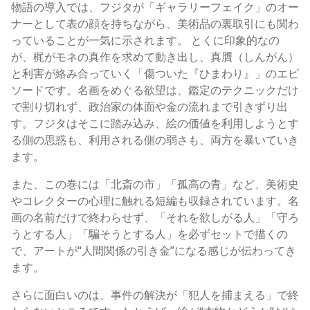
物語の導入では、フジタが「ギャラリーフェイク」のオー
ナーとして表の顔を持ちながら、美術品の裏取引にも関わ
っていることが一気に示されます。 とくに印象的なの
が、梶がモネの真作を求めて動き出し、真贋（しんがん）
と利害が絡み合っていく「傷ついた『ひまわり』」のエピ
ソードです。名画をめぐる欲望は、鑑定のテクニックだけ
で割り切れず、政治家の体面や金の流れまで引きずり出
す。フジタはそこに踏み込み、絵の価値を利用しようとす
る側の思惑も、利用される側の弱さも、両方を暴いていき
ます。
また、この巻には「北斎の市」「孤高の青」など、美術史
やコレクターの心理に触れる短編も収録されています。名
画の名前だけで終わらせず、「それを欲しがる人」「守ろ
うとする人」「騙そうとする人」を必ずセットで描くの
で、アートが“人間関係の引き金”になる感じが伝わってき
ます。
さらに面白いのは、事件の解決が「犯人を捕まえる」で終