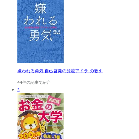
嫌われる勇気 自己啓発の源流アドラ-の教え
44件の記事で紹介
3