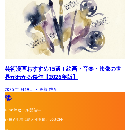
芸術漫画おすすめ15選！絵画・音楽・映像の世
界がわかる傑作【2026年版】
2026年1月19日
・ 高橋 啓介
📚
Kindleセール開催中
34冊
がお得に購入可能
最大
90%OFF
→