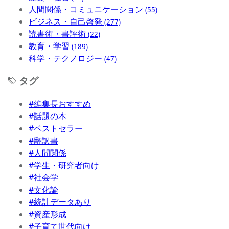
人間関係・コミュニケーション
(55)
ビジネス・自己啓発
(277)
読書術・書評術
(22)
教育・学習
(189)
科学・テクノロジー
(47)
タグ
#編集長おすすめ
#話題の本
#ベストセラー
#翻訳書
#人間関係
#学生・研究者向け
#社会学
#文化論
#統計データあり
#資産形成
#子育て世代向け