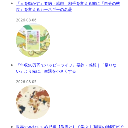
『人を動かす』要約・感想｜相手を変える前に「自分の態
度」を変えるカーネギーの名著
2026-08-06
『年収90万円でハッピーライフ』要約・感想｜「足りな
い」より先に、生活を小さくする
2026-08-05
世界史本おすすめ15選【教養として学ぶ｜“因果の地図”がで