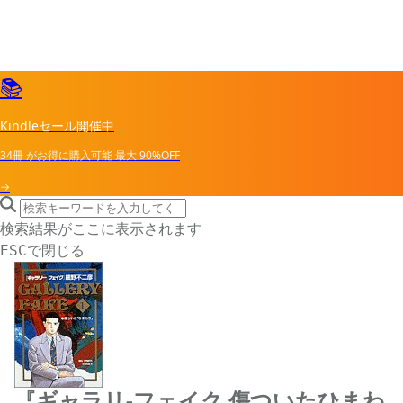
📚
Kindleセール開催中
34冊
がお得に購入可能
最大
90%OFF
→
search icon
サイト内検索
検索結果がここに表示されます
で閉じる
ESC
『ギャラリ-フェイク 傷ついたひまわ