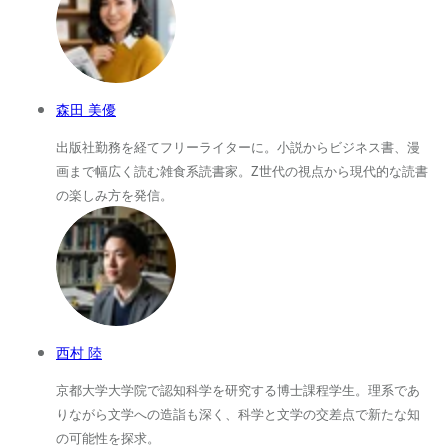
森田 美優
出版社勤務を経てフリーライターに。小説からビジネス書、漫
画まで幅広く読む雑食系読書家。Z世代の視点から現代的な読書
の楽しみ方を発信。
西村 陸
京都大学大学院で認知科学を研究する博士課程学生。理系であ
りながら文学への造詣も深く、科学と文学の交差点で新たな知
の可能性を探求。