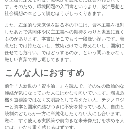
す。そのため、環境問題の入門書というより、政治思想と
社会構想の本として読むほうがしっくりきます。
また、左派的な未来像を語る本の中には、資本主義を批判
したあとで共同体や民主主義への期待をわりと素直に置く
ものがあります。本書はそこでもう一段疑い深いです。善
意だけでは持たないし、技術だけでも救えないし、国家に
任せても危うい。ではどうするのか、という問いをかなり
厳しい言葉で押し返してきます。
こんな人におすすめ
前作『人新世の「資本論」』を読んで、その先の政治的な
帰結が気になっていた人にはかなり向いています。環境危
機を道徳論ではなく文明論として考えたい人、テクノロジ
ーと資本と国家の結びつきに不安を持っている人、自由と
統制のどちらか一方に単純化したくない人にも合います。
逆に、すぐ使える実践策や前向きな未来像だけを求める人
には、かなり重く感じるはずです。