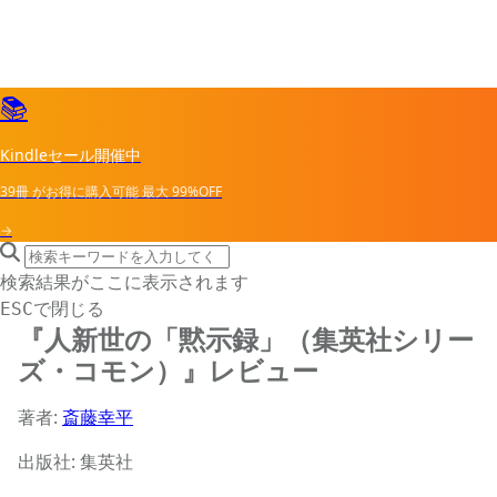
📚
Kindleセール開催中
39冊
がお得に購入可能
最大
99%OFF
→
search icon
サイト内検索
検索結果がここに表示されます
で閉じる
ESC
『人新世の「黙示録」（集英社シリー
ズ・コモン）』レビュー
著者:
斎藤幸平
出版社: 集英社