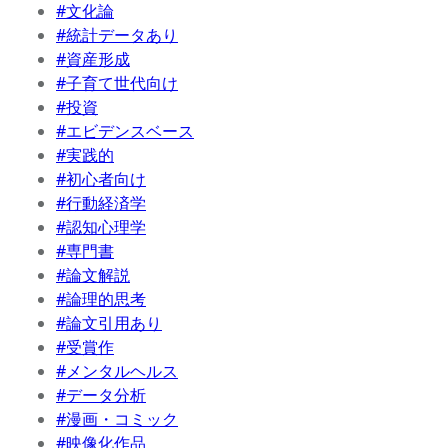
#文化論
#統計データあり
#資産形成
#子育て世代向け
#投資
#エビデンスベース
#実践的
#初心者向け
#行動経済学
#認知心理学
#専門書
#論文解説
#論理的思考
#論文引用あり
#受賞作
#メンタルヘルス
#データ分析
#漫画・コミック
#映像化作品