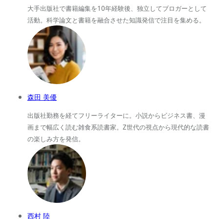
大手出版社で書籍編集を10年経験後、独立してブロガーとして
活動。科学論文と書籍を融合させた知識発信で注目を集める。
森田 美優
出版社勤務を経てフリーライターに。小説からビジネス書、漫
画まで幅広く読む雑食系読書家。Z世代の視点から現代的な読書
の楽しみ方を発信。
西村 陸