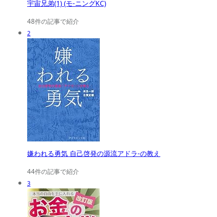
宇宙兄弟(1) (モ-ニングKC)
48件の記事で紹介
2
嫌われる勇気 自己啓発の源流アドラ-の教え
44件の記事で紹介
3