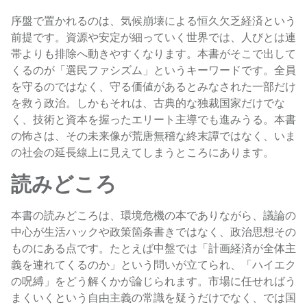
序盤で置かれるのは、気候崩壊による恒久欠乏経済という
前提です。資源や安定が細っていく世界では、人びとは連
帯よりも排除へ動きやすくなります。本書がそこで出して
くるのが「選民ファシズム」というキーワードです。全員
を守るのではなく、守る価値があるとみなされた一部だけ
を救う政治。しかもそれは、古典的な独裁国家だけでな
く、技術と資本を握ったエリート主導でも進みうる。本書
の怖さは、その未来像が荒唐無稽な終末譚ではなく、いま
の社会の延長線上に見えてしまうところにあります。
読みどころ
本書の読みどころは、環境危機の本でありながら、議論の
中心が生活ハックや政策箇条書きではなく、政治思想その
ものにある点です。たとえば中盤では「計画経済が全体主
義を連れてくるのか」という問いが立てられ、「ハイエク
の呪縛」をどう解くかが論じられます。市場に任せればう
まくいくという自由主義の常識を疑うだけでなく、では国