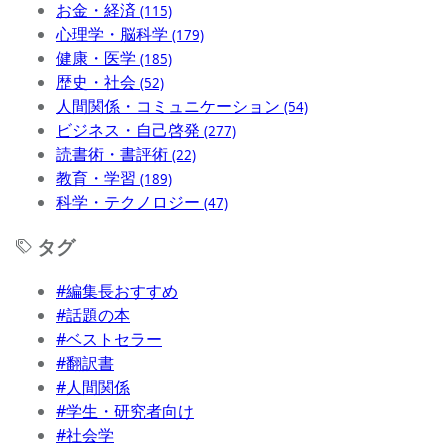
お金・経済
(115)
心理学・脳科学
(179)
健康・医学
(185)
歴史・社会
(52)
人間関係・コミュニケーション
(54)
ビジネス・自己啓発
(277)
読書術・書評術
(22)
教育・学習
(189)
科学・テクノロジー
(47)
タグ
#編集長おすすめ
#話題の本
#ベストセラー
#翻訳書
#人間関係
#学生・研究者向け
#社会学