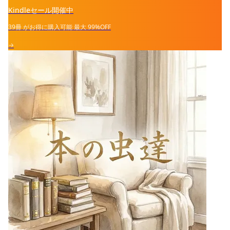
Kindleセール開催中
39冊
がお得に購入可能
最大
99%OFF
→