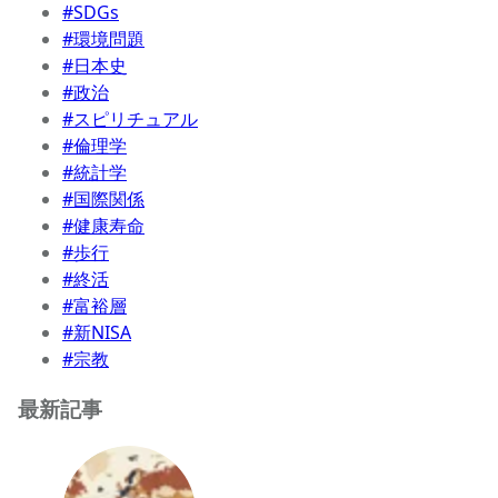
#SDGs
#環境問題
#日本史
#政治
#スピリチュアル
#倫理学
#統計学
#国際関係
#健康寿命
#歩行
#終活
#富裕層
#新NISA
#宗教
最新記事