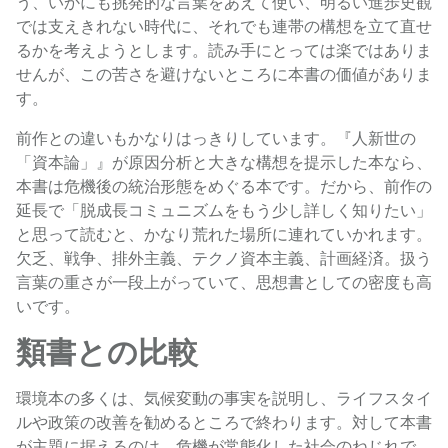
う、いかにも挑発的な言葉をあえて使い、明るい進歩史観
では支えきれない時代に、それでも連帯の構想を立て直せ
るかを考えようとします。読み手にとっては楽ではありま
せんが、この苦さを避けないところに本書の価値がありま
す。
前作との違いもかなりはっきりしています。『人新世の
「資本論」』が原因分析と大きな構想を提示した本なら、
本書は危機後の統治形態をめぐる本です。だから、前作の
延長で「脱成長コミュニズムをもう少し詳しく知りたい」
と思って読むと、かなり荒れた場所に連れていかれます。
欠乏、戦争、排外主義、テクノ資本主義、計画経済。扱う
言葉の重さが一段上がっていて、思想書としての密度も高
いです。
類書との比較
環境本の多くは、気候変動の事実を説明し、ライフスタイ
ルや政策の改善を勧めるところで終わります。対して本書
が主題に据えるのは、危機が常態化した社会のねじれで