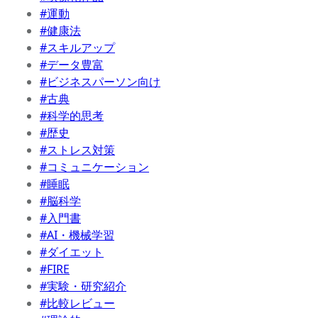
#運動
#健康法
#スキルアップ
#データ豊富
#ビジネスパーソン向け
#古典
#科学的思考
#歴史
#ストレス対策
#コミュニケーション
#睡眠
#脳科学
#入門書
#AI・機械学習
#ダイエット
#FIRE
#実験・研究紹介
#比較レビュー