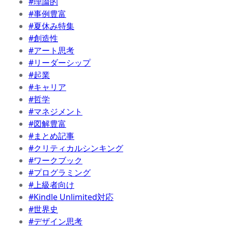
#理論的
#事例豊富
#夏休み特集
#創造性
#アート思考
#リーダーシップ
#起業
#キャリア
#哲学
#マネジメント
#図解豊富
#まとめ記事
#クリティカルシンキング
#ワークブック
#プログラミング
#上級者向け
#Kindle Unlimited対応
#世界史
#デザイン思考