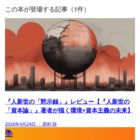
この本が登場する記事（1件）
『人新世の「黙示録」』レビュー【『人新世の
「資本論」』著者が描く環境×資本主義の未来】
2026年4月24日
・ 西村 陸
📚