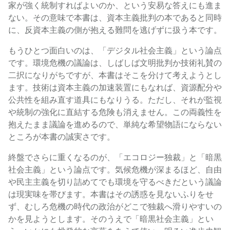
家が強く統制すればよいのか、という安易な答えにも進ま
ない。その意味で本書は、資本主義批判の本であると同時
に、反資本主義の側が抱える難問を逃げずに扱う本です。
もうひとつ面白いのは、「デジタル社会主義」という論点
です。環境危機の議論は、しばしば文明批判か技術礼賛の
二択になりがちですが、本書はそこを分けて考えようとし
ます。技術は資本主義の加速装置にもなれば、資源配分や
公共性を組み直す道具にもなりうる。ただし、それが監視
や統制の強化に直結する危険も消えません。この両義性を
抱えたまま議論を進めるので、単純な希望物語にならない
ところが本書の誠実さです。
終盤でさらに重くなるのが、「エコロジー独裁」と「暗黒
社会主義」という論点です。気候危機が深まるほど、自由
や民主主義を切り詰めてでも環境を守るべきだという議論
は現実味を帯びます。本書はその誘惑を見ないふりをせ
ず、むしろ危機の時代の政治がどこで独裁へ滑りやすいの
かを見ようとします。そのうえで「暗黒社会主義」とい