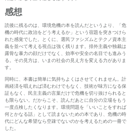
感想
読後に残るのは、環境危機の本を読んだというより、「危
機の時代に政治をどう考えるか」という宿題を突きつけら
れた感覚でした。とくに、選民ファシズムとテクノ資本主
義を並べて考える視点は強く残ります。排外主義や独裁は
露骨な暴力の顔だけでなく、効率や安全の名目でも進みう
る。その見方は、いまの社会の見え方を変える力がありま
す。
同時に、本書は簡単に気持ちよくはさせてくれません。計
画経済を唱えれば済むわけでもなく、技術が味方になる保
証もなく、民主主義の言葉だけで危機を切り抜けられると
も限らない。だからこそ、読んだあとに自分の立場をもう
一度点検したくなります。環境問題を「いいことをすれば
何とかなる話」として読まないための本であり、危機の時
代にどんな希望なら空疎でないのかを考えるための一冊で
した。