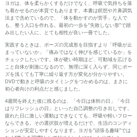
ヨガは、体を柔らかくするだけでなく、呼吸で気持ちを落
ち着かせるのが本質でもあります。本書は瞑想や片鼻調気
法まで含めているので、「体を動かすのが苦手」な人で
も、整う入口を作れる。最初の一歩を“失敗しない形”で踏
み出したい人に、とても相性が良い一冊でした。
実践するときは、ポーズの完成形を目指すより「呼吸が止
まっていないか」「痛みではなく伸びを感じているか」を
チェックしたいです。体が硬い時期ほど、可動域を広げる
こと自体が刺激になるので、無理に深く入らず、同じポー
ズを浅くても丁寧に繰り返す方が変化が分かりやすい。
DVDで動きと呼吸のタイミングをつかめるのは、まさに
初心者向けの利点だと感じました。
4週間を終えた後に残るのは、「今日は体幹の日」「今日
はリフレッシュの日」といった自己調整の引き出しです。
疲れた日に激しい運動はできなくても、呼吸や軽いフロー
ならできる。その選択肢が増えるだけで、生活のコンディ
ションが安定しやすくなります。ヨガを“頑張る趣味”では