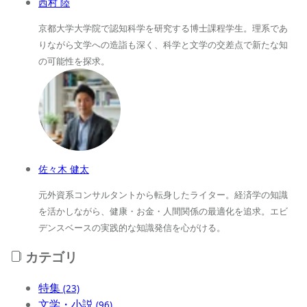
西村 陸
京都大学大学院で認知科学を研究する博士課程学生。理系であ
りながら文学への造詣も深く、科学と文学の交差点で新たな知
の可能性を探求。
佐々木 健太
元外資系コンサルタントから転身したライター。経済学の知識
を活かしながら、健康・お金・人間関係の最適化を追求。エビ
デンスベースの実践的な知識発信を心がける。
カテゴリ
特集
(23)
文学・小説
(96)