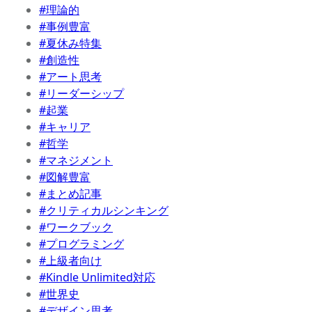
#理論的
#事例豊富
#夏休み特集
#創造性
#アート思考
#リーダーシップ
#起業
#キャリア
#哲学
#マネジメント
#図解豊富
#まとめ記事
#クリティカルシンキング
#ワークブック
#プログラミング
#上級者向け
#Kindle Unlimited対応
#世界史
#デザイン思考