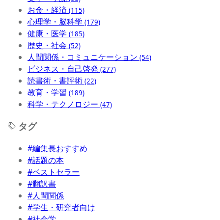
お金・経済
(115)
心理学・脳科学
(179)
健康・医学
(185)
歴史・社会
(52)
人間関係・コミュニケーション
(54)
ビジネス・自己啓発
(277)
読書術・書評術
(22)
教育・学習
(189)
科学・テクノロジー
(47)
タグ
#編集長おすすめ
#話題の本
#ベストセラー
#翻訳書
#人間関係
#学生・研究者向け
#社会学