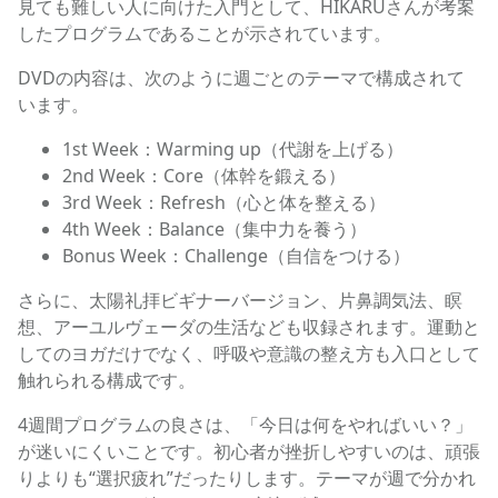
見ても難しい人に向けた入門として、HIKARUさんが考案
したプログラムであることが示されています。
DVDの内容は、次のように週ごとのテーマで構成されて
います。
1st Week：Warming up（代謝を上げる）
2nd Week：Core（体幹を鍛える）
3rd Week：Refresh（心と体を整える）
4th Week：Balance（集中力を養う）
Bonus Week：Challenge（自信をつける）
さらに、太陽礼拝ビギナーバージョン、片鼻調気法、瞑
想、アーユルヴェーダの生活なども収録されます。運動と
してのヨガだけでなく、呼吸や意識の整え方も入口として
触れられる構成です。
4週間プログラムの良さは、「今日は何をやればいい？」
が迷いにくいことです。初心者が挫折しやすいのは、頑張
りよりも“選択疲れ”だったりします。テーマが週で分かれ