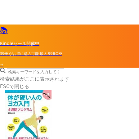
📚
Kindleセール開催中
39冊
がお得に購入可能
最大
99%OFF
→
search icon
サイト内検索
検索結果がここに表示されます
で閉じる
ESC