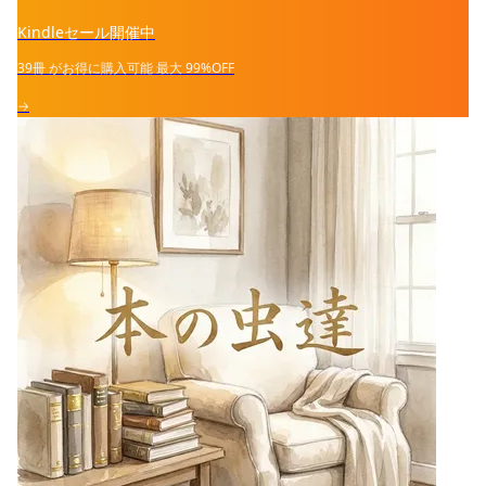
Kindleセール開催中
39冊
がお得に購入可能
最大
99%OFF
→