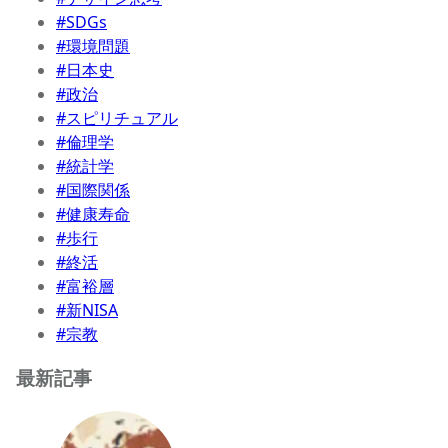
#SDGs
#環境問題
#日本史
#政治
#スピリチュアル
#倫理学
#統計学
#国際関係
#健康寿命
#歩行
#終活
#富裕層
#新NISA
#宗教
最新記事