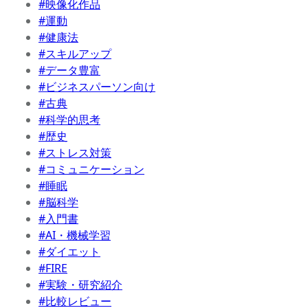
#映像化作品
#運動
#健康法
#スキルアップ
#データ豊富
#ビジネスパーソン向け
#古典
#科学的思考
#歴史
#ストレス対策
#コミュニケーション
#睡眠
#脳科学
#入門書
#AI・機械学習
#ダイエット
#FIRE
#実験・研究紹介
#比較レビュー