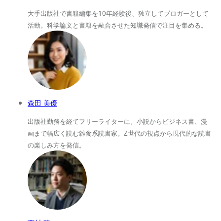
大手出版社で書籍編集を10年経験後、独立してブロガーとして
活動。科学論文と書籍を融合させた知識発信で注目を集める。
森田 美優
出版社勤務を経てフリーライターに。小説からビジネス書、漫
画まで幅広く読む雑食系読書家。Z世代の視点から現代的な読書
の楽しみ方を発信。