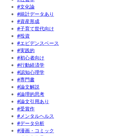
#文化論
#統計データあり
#資産形成
#子育て世代向け
#投資
#エビデンスベース
#実践的
#初心者向け
#行動経済学
#認知心理学
#専門書
#論文解説
#論理的思考
#論文引用あり
#受賞作
#メンタルヘルス
#データ分析
#漫画・コミック