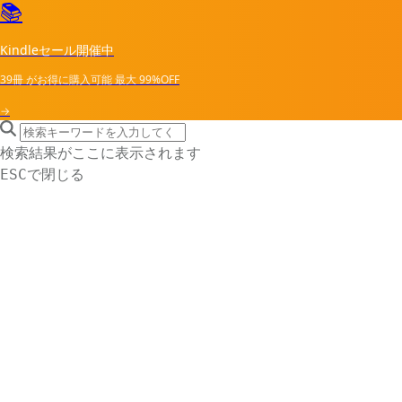
📚
Kindleセール開催中
39冊
がお得に購入可能
最大
99%OFF
→
search icon
サイト内検索
検索結果がここに表示されます
で閉じる
ESC