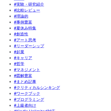
#実験・研究紹介
#比較レビュー
#理論的
#事例豊富
#夏休み特集
#創造性
#アート思考
#リーダーシップ
#起業
#キャリア
#哲学
#マネジメント
#図解豊富
#まとめ記事
#クリティカルシンキング
#ワークブック
#プログラミング
#上級者向け