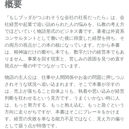
概要
『もしブッダがつぶれそうな会社の社長だったら』は、会
社経営や起業で追い詰められた人の悩みを、仏教の考え方
でほどいていく物語形式のビジネス書です。著者は外資系
コンサルタントとして働いた後に得度した経歴を持ち、そ
の両方の視点がこの本の核になっています。だから本書
は、精神論だけの癒やし本でも、数字だけの経営本でもあ
りません。事業を回す現実と、苦しみの原因を見つめ直す
視点が一冊の中でつながっています。
物語の主人公は、仕事や人間関係やお金の問題に押しつぶ
されそうな状況へ追い込まれます。そこで本書が示すの
は、売上が落ちること自体よりも、執着や思い込みが経営
判断を狂わせるという見方です。うまくいかない時に人
は、もっと努力する、もっと抱え込む、もっと急ぐという
方向に走りがちですが、本書はそこにブレーキをかけま
す。経営の失敗を単なる能力不足ではなく、見え方の偏り
として扱う点が特徴です。