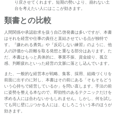
り戻させてくれます。短期の勢いより、崩れない土
台を考えたい人にはここが効きます。
類書との比較
人間関係や承認欲求を扱う自己啓発書は多いですが、本書
はそれを経営や仕事の責任と直結させている点が独特で
す。『嫌われる勇気』や『反応しない練習』のように、他
人の評価から距離を取る発想と重なる部分はあります。た
だ、本書はもっと具体的に、事業不振、資金繰り、孤立
感、判断疲れといった経営の文脈に落とし込んでいます。
また、一般的な経営本が戦略、集客、採用、組織づくりを
前面に出すのに対し、本書はその前にある「そもそもどう
いう心持ちで経営しているか」を問い直します。手法の前
に姿勢を整える本なので、即効性のあるテクニックだけを
求める人には合わないかもしれません。しかし、何を試し
ても同じ壁にぶつかる人には、むしろこういう本のほうが
効きます。