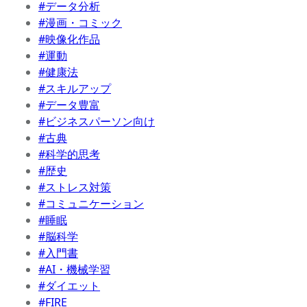
#データ分析
#漫画・コミック
#映像化作品
#運動
#健康法
#スキルアップ
#データ豊富
#ビジネスパーソン向け
#古典
#科学的思考
#歴史
#ストレス対策
#コミュニケーション
#睡眠
#脳科学
#入門書
#AI・機械学習
#ダイエット
#FIRE