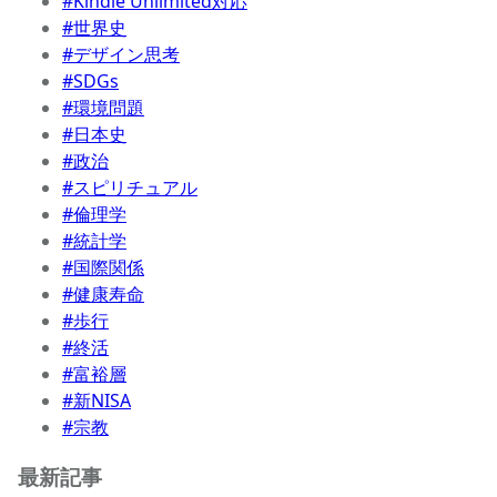
#Kindle Unlimited対応
#世界史
#デザイン思考
#SDGs
#環境問題
#日本史
#政治
#スピリチュアル
#倫理学
#統計学
#国際関係
#健康寿命
#歩行
#終活
#富裕層
#新NISA
#宗教
最新記事