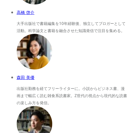
高橋 啓介
大手出版社で書籍編集を10年経験後、独立してブロガーとして
活動。科学論文と書籍を融合させた知識発信で注目を集める。
森田 美優
出版社勤務を経てフリーライターに。小説からビジネス書、漫
画まで幅広く読む雑食系読書家。Z世代の視点から現代的な読書
の楽しみ方を発信。