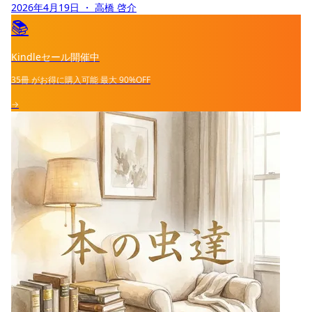
2026年4月19日
・ 高橋 啓介
📚
Kindleセール開催中
35冊
がお得に購入可能
最大
90%OFF
→