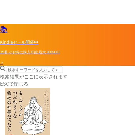
📚
Kindleセール開催中
35冊
がお得に購入可能
最大
90%OFF
→
search icon
サイト内検索
検索結果がここに表示されます
で閉じる
ESC