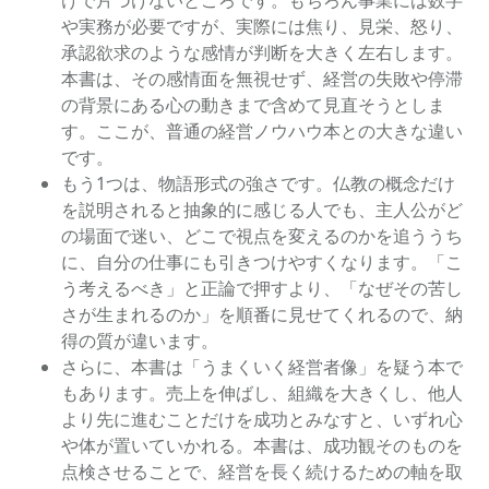
けで片づけないところです。もちろん事業には数字
や実務が必要ですが、実際には焦り、見栄、怒り、
承認欲求のような感情が判断を大きく左右します。
本書は、その感情面を無視せず、経営の失敗や停滞
の背景にある心の動きまで含めて見直そうとしま
す。ここが、普通の経営ノウハウ本との大きな違い
です。
もう1つは、物語形式の強さです。仏教の概念だけ
を説明されると抽象的に感じる人でも、主人公がど
の場面で迷い、どこで視点を変えるのかを追ううち
に、自分の仕事にも引きつけやすくなります。「こ
う考えるべき」と正論で押すより、「なぜその苦し
さが生まれるのか」を順番に見せてくれるので、納
得の質が違います。
さらに、本書は「うまくいく経営者像」を疑う本で
もあります。売上を伸ばし、組織を大きくし、他人
より先に進むことだけを成功とみなすと、いずれ心
や体が置いていかれる。本書は、成功観そのものを
点検させることで、経営を長く続けるための軸を取