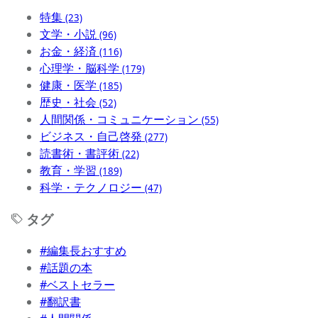
特集
(23)
文学・小説
(96)
お金・経済
(116)
心理学・脳科学
(179)
健康・医学
(185)
歴史・社会
(52)
人間関係・コミュニケーション
(55)
ビジネス・自己啓発
(277)
読書術・書評術
(22)
教育・学習
(189)
科学・テクノロジー
(47)
タグ
#編集長おすすめ
#話題の本
#ベストセラー
#翻訳書