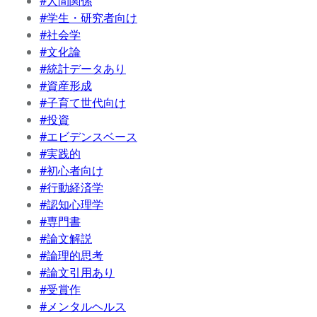
#人間関係
#学生・研究者向け
#社会学
#文化論
#統計データあり
#資産形成
#子育て世代向け
#投資
#エビデンスベース
#実践的
#初心者向け
#行動経済学
#認知心理学
#専門書
#論文解説
#論理的思考
#論文引用あり
#受賞作
#メンタルヘルス