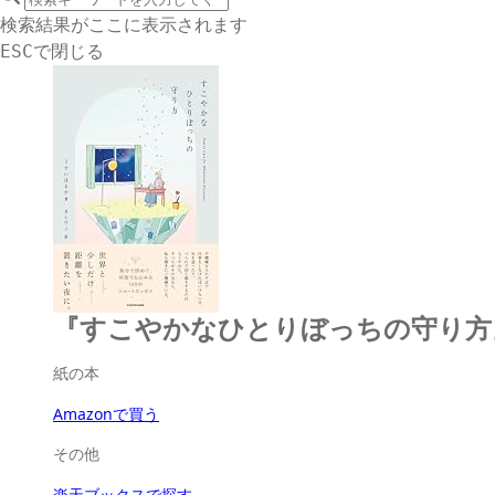
サイト内検索
検索結果がここに表示されます
で閉じる
ESC
『すこやかなひとりぼっちの守り方
紙の本
Amazonで買う
その他
楽天ブックスで探す