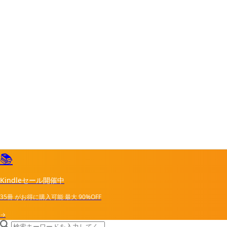
📚
Kindleセール開催中
35冊
がお得に購入可能
最大
90%OFF
→
search icon