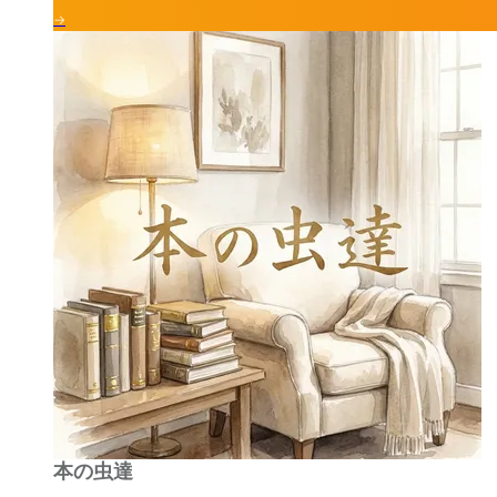
→
本の虫達