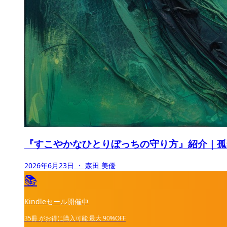
『すこやかなひとりぼっちの守り方』紹介｜孤
2026年6月23日
・ 森田 美優
📚
Kindleセール開催中
35冊
がお得に購入可能
最大
90%OFF