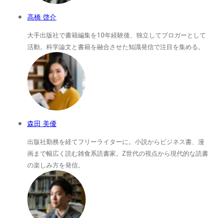
高橋 啓介
大手出版社で書籍編集を10年経験後、独立してブロガーとして
活動。科学論文と書籍を融合させた知識発信で注目を集める。
森田 美優
出版社勤務を経てフリーライターに。小説からビジネス書、漫
画まで幅広く読む雑食系読書家。Z世代の視点から現代的な読書
の楽しみ方を発信。