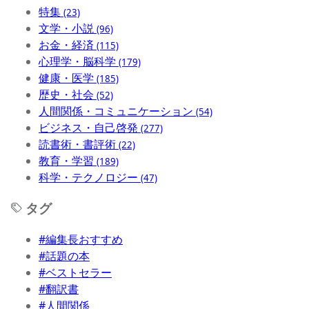
特集
(23)
文学・小説
(96)
お金・経済
(115)
心理学・脳科学
(179)
健康・医学
(185)
歴史・社会
(52)
人間関係・コミュニケーション
(54)
ビジネス・自己啓発
(277)
読書術・書評術
(22)
教育・学習
(189)
科学・テクノロジー
(47)
タグ
#編集長おすすめ
#話題の本
#ベストセラー
#翻訳書
#人間関係