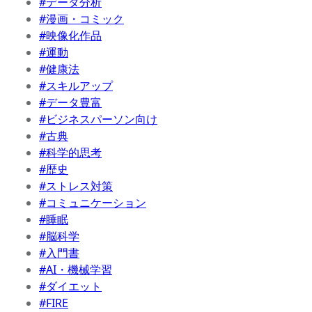
#データ分析
#漫画・コミック
#映像化作品
#運動
#健康法
#スキルアップ
#データ豊富
#ビジネスパーソン向け
#古典
#科学的思考
#歴史
#ストレス対策
#コミュニケーション
#睡眠
#脳科学
#入門書
#AI・機械学習
#ダイエット
#FIRE