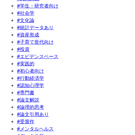
#学生・研究者向け
#社会学
#文化論
#統計データあり
#資産形成
#子育て世代向け
#投資
#エビデンスベース
#実践的
#初心者向け
#行動経済学
#認知心理学
#専門書
#論文解説
#論理的思考
#論文引用あり
#受賞作
#メンタルヘルス