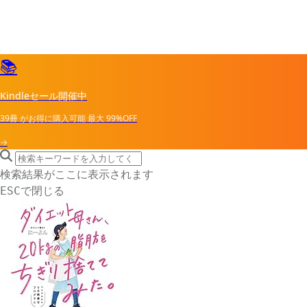
📚
Kindleセール開催中
39冊
がお得に購入可能
最大
99%OFF
→
search icon
サイト内検索
検索結果がここに表示されます
で閉じる
ESC