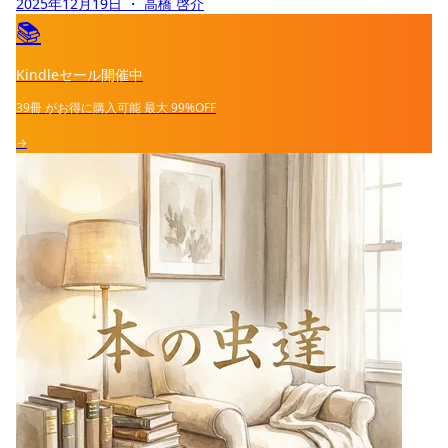
2025年12月19日
・ 高橋 啓介
📚
Kindleセール開催中
39冊
がお得に購入可能
最大
99%OFF
→