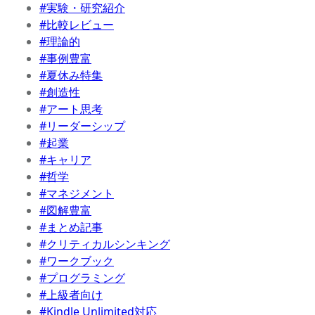
#実験・研究紹介
#比較レビュー
#理論的
#事例豊富
#夏休み特集
#創造性
#アート思考
#リーダーシップ
#起業
#キャリア
#哲学
#マネジメント
#図解豊富
#まとめ記事
#クリティカルシンキング
#ワークブック
#プログラミング
#上級者向け
#Kindle Unlimited対応