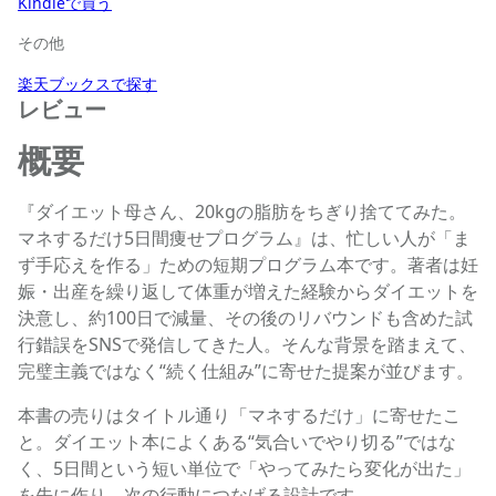
Kindleで買う
その他
楽天ブックスで探す
レビュー
概要
『ダイエット母さん、20kgの脂肪をちぎり捨ててみた。
マネするだけ5日間痩せプログラム』は、忙しい人が「ま
ず手応えを作る」ための短期プログラム本です。著者は妊
娠・出産を繰り返して体重が増えた経験からダイエットを
決意し、約100日で減量、その後のリバウンドも含めた試
行錯誤をSNSで発信してきた人。そんな背景を踏まえて、
完璧主義ではなく“続く仕組み”に寄せた提案が並びます。
本書の売りはタイトル通り「マネするだけ」に寄せたこ
と。ダイエット本によくある“気合いでやり切る”ではな
く、5日間という短い単位で「やってみたら変化が出た」
を先に作り、次の行動につなげる設計です。