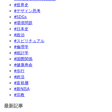
#世界史
#デザイン思考
#SDGs
#環境問題
#日本史
#政治
#スピリチュアル
#倫理学
#統計学
#国際関係
#健康寿命
#歩行
#終活
#富裕層
#新NISA
#宗教
最新記事