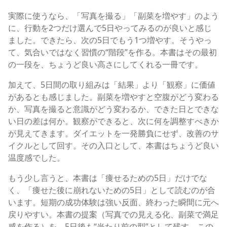
実際に使うなら、「写真を撮る」「副菜を増やす」のよう
に、行動を2つだけ選んで5日やってみるのが良いと感じ
ました。できたら、次の5日でもう1つ増やす。そうやっ
て、気合いではなく習慣の“階段”を作る。本書はその最初
の一段を、ちょうど良い高さにしてくれる一冊です。
加えて、5日間の取り組みは「結果」より「観察」に価値
があるとも感じました。副菜を増やすと空腹がどう変わる
か、写真を撮ると意識がどう変わるか、できた日とできな
い日の差は何か。観察ができると、次に何を調整すべきか
が見えてきます。ダイエットを一発勝負にせず、改善のサ
イクルとして回す。その入口として、本書はちょうど良い
温度感でした。
もう少し言うと、本書は「痩せるための5日」だけでな
く、「痩せた後に崩れないための5日」として読むのが合
います。短期の成功体験は強い反面、終わった瞬間に元へ
戻りやすい。本書の提案（写真での見える化、副菜で満足
感を作る）を、5日後も“当たり前の型”として残す。この