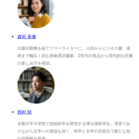
森田 美優
出版社勤務を経てフリーライターに。小説からビジネス書、漫
画まで幅広く読む雑食系読書家。Z世代の視点から現代的な読書
の楽しみ方を発信。
西村 陸
京都大学大学院で認知科学を研究する博士課程学生。理系であ
りながら文学への造詣も深く、科学と文学の交差点で新たな知
の可能性を探求。