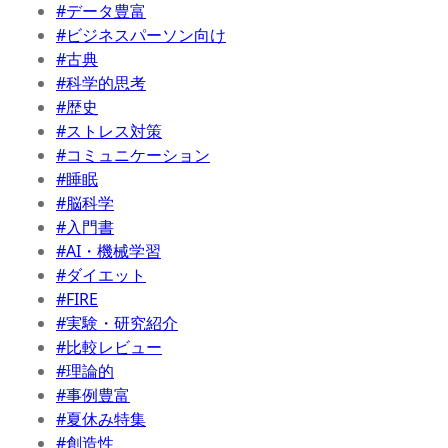
#データ豊富
#ビジネスパーソン向け
#古典
#科学的思考
#歴史
#ストレス対策
#コミュニケーション
#睡眠
#脳科学
#入門書
#AI・機械学習
#ダイエット
#FIRE
#実験・研究紹介
#比較レビュー
#理論的
#事例豊富
#夏休み特集
#創造性