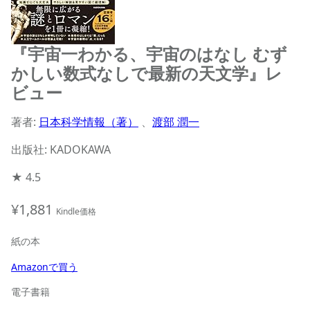
『宇宙一わかる、宇宙のはなし むず
かしい数式なしで最新の天文学』レ
ビュー
著者:
日本科学情報（著）
、
渡部 潤一
出版社: KADOKAWA
★
4.5
¥1,881
Kindle価格
紙の本
Amazonで買う
電子書籍