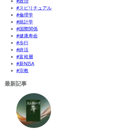
#政治
#スピリチュアル
#倫理学
#統計学
#国際関係
#健康寿命
#歩行
#終活
#富裕層
#新NISA
#宗教
最新記事