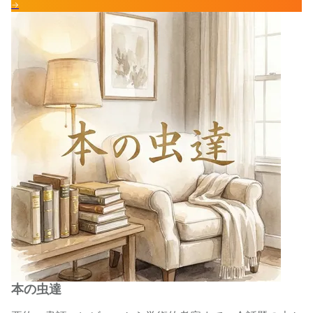
→
本の虫達