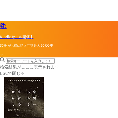
📚
Kindleセール開催中
35冊
がお得に購入可能
最大
90%OFF
→
search icon
サイト内検索
検索結果がここに表示されます
で閉じる
ESC