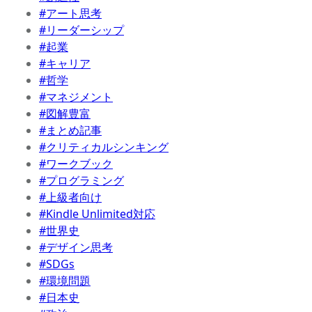
#アート思考
#リーダーシップ
#起業
#キャリア
#哲学
#マネジメント
#図解豊富
#まとめ記事
#クリティカルシンキング
#ワークブック
#プログラミング
#上級者向け
#Kindle Unlimited対応
#世界史
#デザイン思考
#SDGs
#環境問題
#日本史