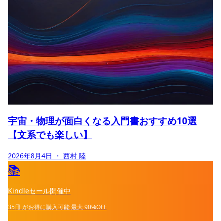
宇宙・物理が面白くなる入門書おすすめ10選
【文系でも楽しい】
2026年8月4日
・ 西村 陸
📚
Kindleセール開催中
35冊
がお得に購入可能
最大
90%OFF