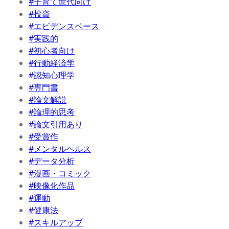
#子育て世代向け
#投資
#エビデンスベース
#実践的
#初心者向け
#行動経済学
#認知心理学
#専門書
#論文解説
#論理的思考
#論文引用あり
#受賞作
#メンタルヘルス
#データ分析
#漫画・コミック
#映像化作品
#運動
#健康法
#スキルアップ