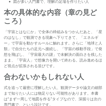
図が多い入門書で、理解の足場を作りたい人
本の具体的な内容（章の見ど
ころ）
「宇宙とはなにか」で全体の枠組みをつかんだあと、「星
のはなし」で観測できる現象へ下りてきて、「エネルギ
ー」で宇宙を動かすルールに触れます。さらに「地球と人
類」で自分たちの足元へ接続し、「宇宙の移動手段」で発
想を飛ばし、「宇宙最大の謎」で未解決の面白さを残した
まま、「宇宙人」で想像力を開いて終わる。読み進めるほ
ど視点が拡張される並びです。
合わないかもしれない人
式を追って厳密に理解したい人、観測データや論文の細部
まで知りたい人には物足りない可能性があります。本書
は“まず一周して地図を作る”タイプなので、深掘りは次の
専門書で、という設計です。