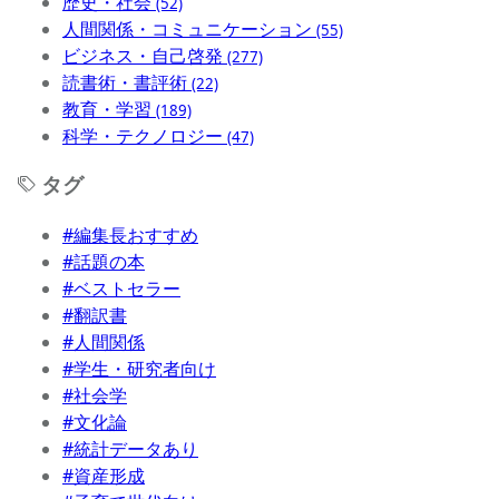
歴史・社会
(52)
人間関係・コミュニケーション
(55)
ビジネス・自己啓発
(277)
読書術・書評術
(22)
教育・学習
(189)
科学・テクノロジー
(47)
タグ
#編集長おすすめ
#話題の本
#ベストセラー
#翻訳書
#人間関係
#学生・研究者向け
#社会学
#文化論
#統計データあり
#資産形成