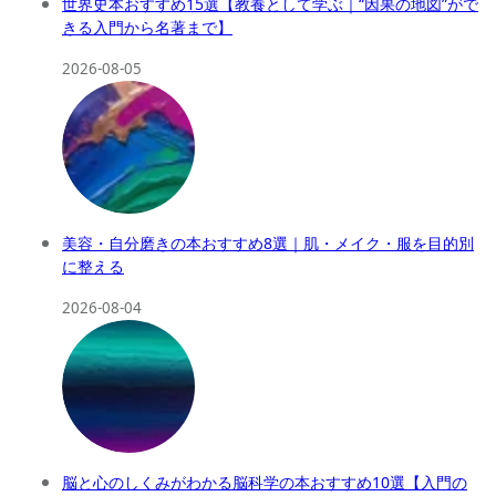
世界史本おすすめ15選【教養として学ぶ｜“因果の地図”がで
きる入門から名著まで】
2026-08-05
美容・自分磨きの本おすすめ8選｜肌・メイク・服を目的別
に整える
2026-08-04
脳と心のしくみがわかる脳科学の本おすすめ10選【入門の