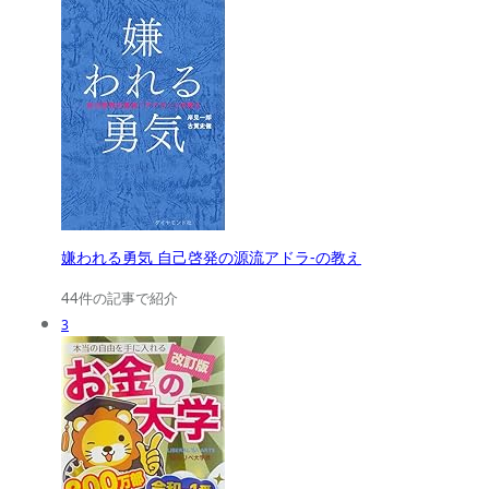
嫌われる勇気 自己啓発の源流アドラ-の教え
44件の記事で紹介
3