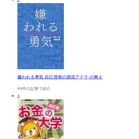
嫌われる勇気 自己啓発の源流アドラ-の教え
44件の記事で紹介
3