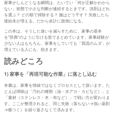
家事がしんどくなる瞬間は、たいてい「何が正解かわから
ない」状態で小さな判断が連続するときです。洗剤はどれ
を選ぶ？ どの順で掃除する？ 服はどう干す？ 失敗したら
後始末が増える。だから余計に面倒になる。
この本は、そうした迷いを減らすために、家事の基本
を“辞典”のように引ける形でまとめています。家事経験が
少ない人はもちろん、家事をしていても「我流のムダ」が
増えている人にも、効きます。
読みどころ
1) 家事を「再現可能な作業」に落とし込む
本書は、家事を情緒ではなくプロセスとして扱います。た
とえば掃除は「汚れの種類（油・水アカ・カビなど）」と
「素材（ステンレス・木・布など）」で戦い方が変わりま
す。ここが整理されると、同じ失敗（落ちない→強い薬剤
→傷つく）を繰り返さなくて済みます。