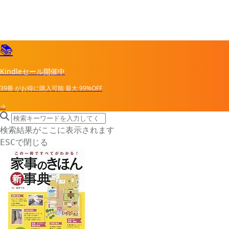
📚
Kindleセール開催中
39冊
がお得に購入可能
最大
99%OFF
→
search icon
サイト内検索
検索結果がここに表示されます
で閉じる
ESC