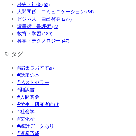
歴史・社会
(52)
人間関係・コミュニケーション
(54)
ビジネス・自己啓発
(277)
読書術・書評術
(22)
教育・学習
(189)
科学・テクノロジー
(47)
タグ
#編集長おすすめ
#話題の本
#ベストセラー
#翻訳書
#人間関係
#学生・研究者向け
#社会学
#文化論
#統計データあり
#資産形成