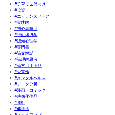
#子育て世代向け
#投資
#エビデンスベース
#実践的
#初心者向け
#行動経済学
#認知心理学
#専門書
#論文解説
#論理的思考
#論文引用あり
#受賞作
#メンタルヘルス
#データ分析
#漫画・コミック
#映像化作品
#運動
#健康法
#スキルアップ