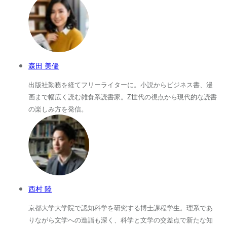
森田 美優
出版社勤務を経てフリーライターに。小説からビジネス書、漫
画まで幅広く読む雑食系読書家。Z世代の視点から現代的な読書
の楽しみ方を発信。
西村 陸
京都大学大学院で認知科学を研究する博士課程学生。理系であ
りながら文学への造詣も深く、科学と文学の交差点で新たな知