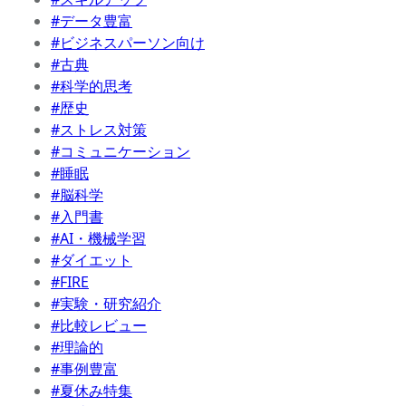
#データ豊富
#ビジネスパーソン向け
#古典
#科学的思考
#歴史
#ストレス対策
#コミュニケーション
#睡眠
#脳科学
#入門書
#AI・機械学習
#ダイエット
#FIRE
#実験・研究紹介
#比較レビュー
#理論的
#事例豊富
#夏休み特集