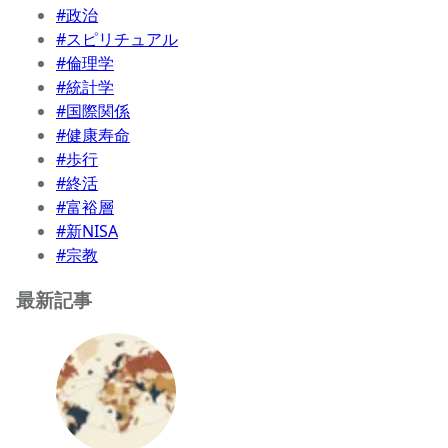
#政治
#スピリチュアル
#倫理学
#統計学
#国際関係
#健康寿命
#歩行
#終活
#富裕層
#新NISA
#宗教
最新記事