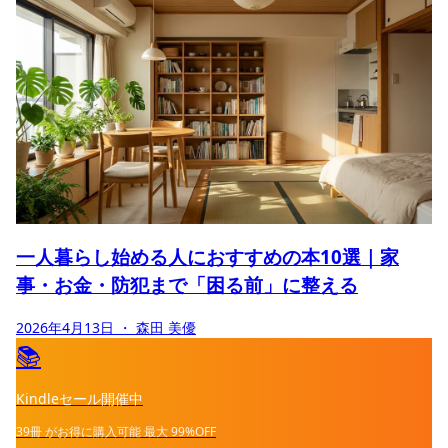
一人暮らし始める人におすすめの本10選｜家
事・お金・防犯まで「困る前」に整える
2026年4月13日
・ 森田 美優
📚
Kindleセール開催中
39冊
がお得に購入可能
最大
99%OFF