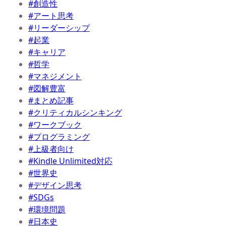
#創造性
#アート思考
#リーダーシップ
#起業
#キャリア
#哲学
#マネジメント
#図解豊富
#まとめ記事
#クリティカルシンキング
#ワークブック
#プログラミング
#上級者向け
#Kindle Unlimited対応
#世界史
#デザイン思考
#SDGs
#環境問題
#日本史