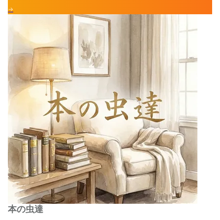
→
本の虫達