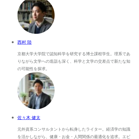
西村 陸
京都大学大学院で認知科学を研究する博士課程学生。理系であ
りながら文学への造詣も深く、科学と文学の交差点で新たな知
の可能性を探求。
佐々木 健太
元外資系コンサルタントから転身したライター。経済学の知識
を活かしながら、健康・お金・人間関係の最適化を追求。エビ