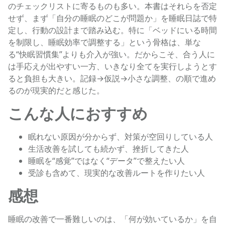
のチェックリストに寄るものも多い。本書はそれらを否定
せず、まず「自分の睡眠のどこが問題か」を睡眠日誌で特
定し、行動の設計まで踏み込む。特に「ベッドにいる時間
を制限し、睡眠効率で調整する」という骨格は、単な
る“快眠習慣集”よりも介入が強い。だからこそ、合う人に
は手応えが出やすい一方、いきなり全てを実行しようとす
ると負担も大きい。記録→仮説→小さな調整、の順で進め
るのが現実的だと感じた。
こんな人におすすめ
眠れない原因が分からず、対策が空回りしている人
生活改善を試しても続かず、挫折してきた人
睡眠を“感覚”ではなく“データ”で整えたい人
受診も含めて、現実的な改善ルートを作りたい人
感想
睡眠の改善で一番難しいのは、「何が効いているか」を自