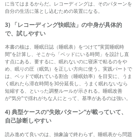
に当てはまるからだ。レコーディングは、そのパターンを
自分の生活に落とし込むための装置になる。
3) 「レコーディング快眠法」の中身が具体的
で、試しやすい
本書の核は、睡眠日誌（睡眠表）をつけて“実質睡眠時
間”を計算し、そこから「ベッドにいる時間」を設計し直
す点にある。要するに、眠れないのに寝床で粘るのをや
め、眠りの圧（眠気）を正しい方向に使う。実践パートで
は、ベッドで眠れている割合（睡眠効率）を目安に、うま
く眠れたら滞在時間を30分延長し、うまく眠れないなら
短縮する、といった調整ルールが示される。睡眠改善
が“気分”で揺れがちな人にとって、基準があるのは強い。
4) 典型ケースの“失敗パターン”が載っていて、
自己診断しやすい
読み進めて良いのは、抽象論で終わらず、睡眠表から問題