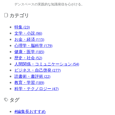
デンスベースの実践的な知識発信を心がける。
カテゴリ
特集
(23)
文学・小説
(96)
お金・経済
(115)
心理学・脳科学
(179)
健康・医学
(185)
歴史・社会
(52)
人間関係・コミュニケーション
(54)
ビジネス・自己啓発
(277)
読書術・書評術
(22)
教育・学習
(189)
科学・テクノロジー
(47)
タグ
#編集長おすすめ