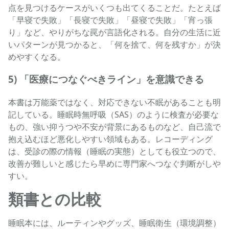
点を見つけるケースがいくつも出てくることだ。たとえば
「早寝で失敗」「長寝で失敗」「昼寝で失敗」「宵っ張
り」など、やりがちな罠が言語化される。自分の生活に近
いパターンが見つかると、「何を捨て、何を残すか」が決
めやすくなる。
5) 「医療につなぐべきライン」を意識できる
本書は万能薬ではなく、対応できない不眠があることも明
記している。睡眠時無呼吸（SAS）のように検査が必要な
もの、強い抑うつや不安が背景にあるものなど、自己流で
抱え込むほど悪化しやすい領域もある。レコーディング
は、受診の際の情報（睡眠の実態）としても役立つので、
改善が難しいと感じたら早めに専門家へつなぐ判断がしや
すい。
類書との比較
睡眠本には、ルーティンやグッズ、睡眠衛生（環境調整）