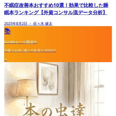
不眠症改善本おすすめ10選！効果で比較した睡
眠本ランキング【外資コンサル流データ分析】
2025年8月2日
・ 佐々木 健太
📚
Kindleセール開催中
39冊
がお得に購入可能
最大
99%OFF
→