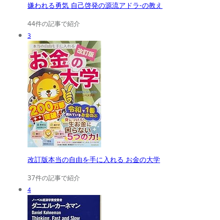
嫌われる勇気 自己啓発の源流アドラ-の教え
44件の記事で紹介
3
改訂版本当の自由を手に入れる お金の大学
37件の記事で紹介
4