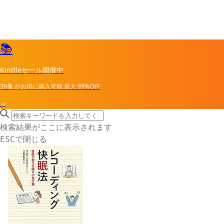
📚
Kindleセール開催中
39冊
がお得に購入可能
最大
99%OFF
→
search icon
サイト内検索
検索結果がここに表示されます
で閉じる
ESC