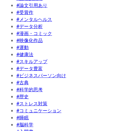
#論文引用あり
#受賞作
#メンタルヘルス
#データ分析
#漫画・コミック
#映像化作品
#運動
#健康法
#スキルアップ
#データ豊富
#ビジネスパーソン向け
#古典
#科学的思考
#歴史
#ストレス対策
#コミュニケーション
#睡眠
#脳科学