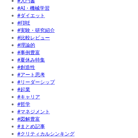
#入門書
#AI・機械学習
#ダイエット
#FIRE
#実験・研究紹介
#比較レビュー
#理論的
#事例豊富
#夏休み特集
#創造性
#アート思考
#リーダーシップ
#起業
#キャリア
#哲学
#マネジメント
#図解豊富
#まとめ記事
#クリティカルシンキング