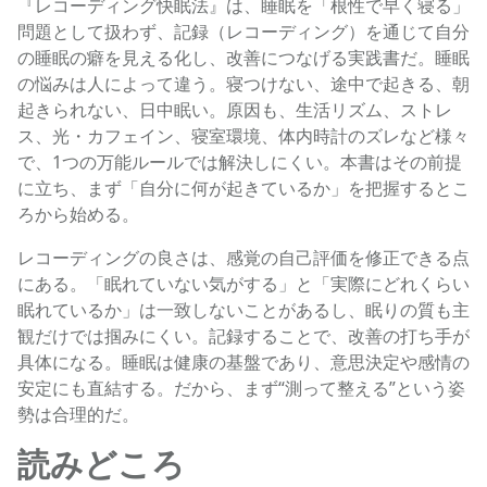
『レコーディング快眠法』は、睡眠を「根性で早く寝る」
問題として扱わず、記録（レコーディング）を通じて自分
の睡眠の癖を見える化し、改善につなげる実践書だ。睡眠
の悩みは人によって違う。寝つけない、途中で起きる、朝
起きられない、日中眠い。原因も、生活リズム、ストレ
ス、光・カフェイン、寝室環境、体内時計のズレなど様々
で、1つの万能ルールでは解決しにくい。本書はその前提
に立ち、まず「自分に何が起きているか」を把握するとこ
ろから始める。
レコーディングの良さは、感覚の自己評価を修正できる点
にある。「眠れていない気がする」と「実際にどれくらい
眠れているか」は一致しないことがあるし、眠りの質も主
観だけでは掴みにくい。記録することで、改善の打ち手が
具体になる。睡眠は健康の基盤であり、意思決定や感情の
安定にも直結する。だから、まず“測って整える”という姿
勢は合理的だ。
読みどころ