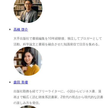
高橋 啓介
大手出版社で書籍編集を10年経験後、独立してブロガーとして
活動。科学論文と書籍を融合させた知識発信で注目を集める。
森田 美優
出版社勤務を経てフリーライターに。小説からビジネス書、漫
画まで幅広く読む雑食系読書家。Z世代の視点から現代的な読書
の楽しみ方を発信。