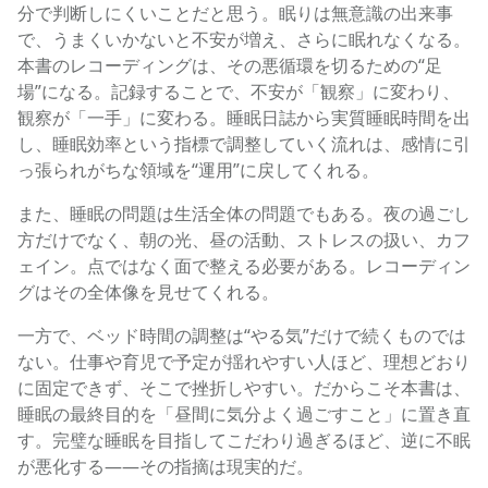
分で判断しにくいことだと思う。眠りは無意識の出来事
で、うまくいかないと不安が増え、さらに眠れなくなる。
本書のレコーディングは、その悪循環を切るための“足
場”になる。記録することで、不安が「観察」に変わり、
観察が「一手」に変わる。睡眠日誌から実質睡眠時間を出
し、睡眠効率という指標で調整していく流れは、感情に引
っ張られがちな領域を“運用”に戻してくれる。
また、睡眠の問題は生活全体の問題でもある。夜の過ごし
方だけでなく、朝の光、昼の活動、ストレスの扱い、カフ
ェイン。点ではなく面で整える必要がある。レコーディン
グはその全体像を見せてくれる。
一方で、ベッド時間の調整は“やる気”だけで続くものでは
ない。仕事や育児で予定が揺れやすい人ほど、理想どおり
に固定できず、そこで挫折しやすい。だからこそ本書は、
睡眠の最終目的を「昼間に気分よく過ごすこと」に置き直
す。完璧な睡眠を目指してこだわり過ぎるほど、逆に不眠
が悪化する——その指摘は現実的だ。