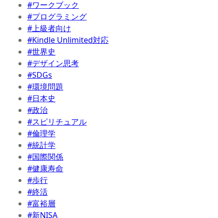
#ワークブック
#プログラミング
#上級者向け
#Kindle Unlimited対応
#世界史
#デザイン思考
#SDGs
#環境問題
#日本史
#政治
#スピリチュアル
#倫理学
#統計学
#国際関係
#健康寿命
#歩行
#終活
#富裕層
#新NISA