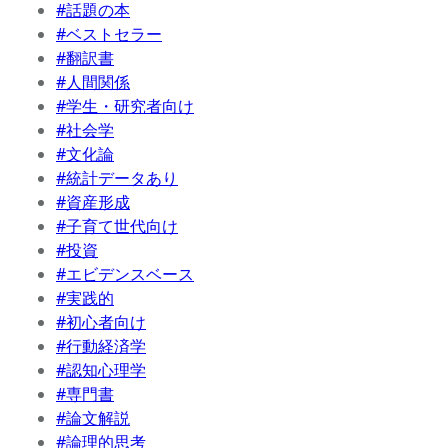
#話題の本
#ベストセラー
#翻訳書
#人間関係
#学生・研究者向け
#社会学
#文化論
#統計データあり
#資産形成
#子育て世代向け
#投資
#エビデンスベース
#実践的
#初心者向け
#行動経済学
#認知心理学
#専門書
#論文解説
#論理的思考