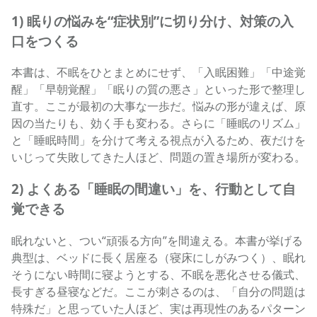
1) 眠りの悩みを“症状別”に切り分け、対策の入
口をつくる
本書は、不眠をひとまとめにせず、「入眠困難」「中途覚
醒」「早朝覚醒」「眠りの質の悪さ」といった形で整理し
直す。ここが最初の大事な一歩だ。悩みの形が違えば、原
因の当たりも、効く手も変わる。さらに「睡眠のリズム」
と「睡眠時間」を分けて考える視点が入るため、夜だけを
いじって失敗してきた人ほど、問題の置き場所が変わる。
2) よくある「睡眠の間違い」を、行動として自
覚できる
眠れないと、つい“頑張る方向”を間違える。本書が挙げる
典型は、ベッドに長く居座る（寝床にしがみつく）、眠れ
そうにない時間に寝ようとする、不眠を悪化させる儀式、
長すぎる昼寝などだ。ここが刺さるのは、「自分の問題は
特殊だ」と思っていた人ほど、実は再現性のあるパターン