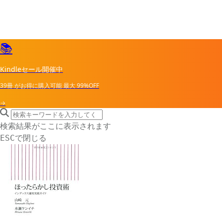
📚
Kindleセール開催中
39冊
がお得に購入可能
最大
99%OFF
→
search icon
サイト内検索
検索結果がここに表示されます
で閉じる
ESC