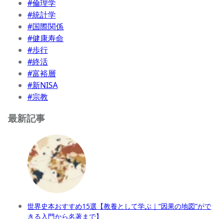
#倫理学
#統計学
#国際関係
#健康寿命
#歩行
#終活
#富裕層
#新NISA
#宗教
最新記事
世界史本おすすめ15選【教養として学ぶ｜“因果の地図”がで
きる入門から名著まで】