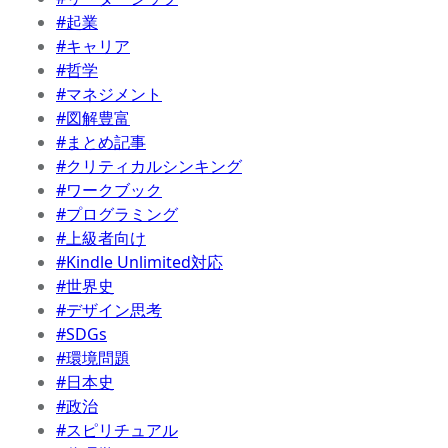
#起業
#キャリア
#哲学
#マネジメント
#図解豊富
#まとめ記事
#クリティカルシンキング
#ワークブック
#プログラミング
#上級者向け
#Kindle Unlimited対応
#世界史
#デザイン思考
#SDGs
#環境問題
#日本史
#政治
#スピリチュアル