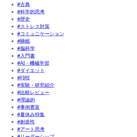
#古典
#科学的思考
#歴史
#ストレス対策
#コミュニケーション
#睡眠
#脳科学
#入門書
#AI・機械学習
#ダイエット
#FIRE
#実験・研究紹介
#比較レビュー
#理論的
#事例豊富
#夏休み特集
#創造性
#アート思考
#リーダーシップ