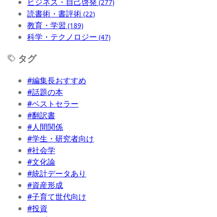
ビジネス・自己啓発
(277)
読書術・書評術
(22)
教育・学習
(189)
科学・テクノロジー
(47)
タグ
#編集長おすすめ
#話題の本
#ベストセラー
#翻訳書
#人間関係
#学生・研究者向け
#社会学
#文化論
#統計データあり
#資産形成
#子育て世代向け
#投資