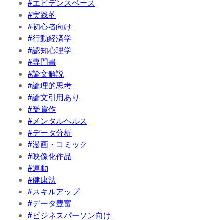
#エビデンスベース
#実践的
#初心者向け
#行動経済学
#認知心理学
#専門書
#論文解説
#論理的思考
#論文引用あり
#受賞作
#メンタルヘルス
#データ分析
#漫画・コミック
#映像化作品
#運動
#健康法
#スキルアップ
#データ豊富
#ビジネスパーソン向け