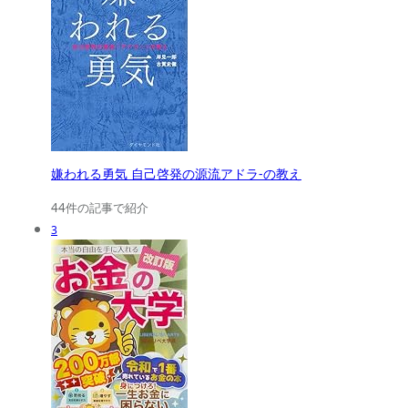
嫌われる勇気 自己啓発の源流アドラ-の教え
44件の記事で紹介
3