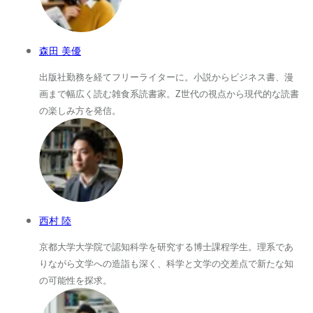
森田 美優
出版社勤務を経てフリーライターに。小説からビジネス書、漫
画まで幅広く読む雑食系読書家。Z世代の視点から現代的な読書
の楽しみ方を発信。
西村 陸
京都大学大学院で認知科学を研究する博士課程学生。理系であ
りながら文学への造詣も深く、科学と文学の交差点で新たな知
の可能性を探求。