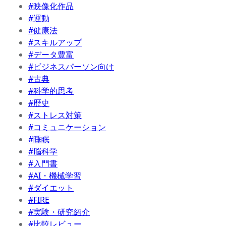
#映像化作品
#運動
#健康法
#スキルアップ
#データ豊富
#ビジネスパーソン向け
#古典
#科学的思考
#歴史
#ストレス対策
#コミュニケーション
#睡眠
#脳科学
#入門書
#AI・機械学習
#ダイエット
#FIRE
#実験・研究紹介
#比較レビュー