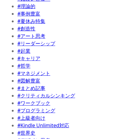
#理論的
#事例豊富
#夏休み特集
#創造性
#アート思考
#リーダーシップ
#起業
#キャリア
#哲学
#マネジメント
#図解豊富
#まとめ記事
#クリティカルシンキング
#ワークブック
#プログラミング
#上級者向け
#Kindle Unlimited対応
#世界史