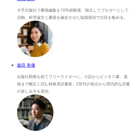
大手出版社で書籍編集を10年経験後、独立してブロガーとして
活動。科学論文と書籍を融合させた知識発信で注目を集める。
森田 美優
出版社勤務を経てフリーライターに。小説からビジネス書、漫
画まで幅広く読む雑食系読書家。Z世代の視点から現代的な読書
の楽しみ方を発信。