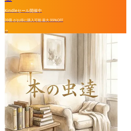
Kindleセール開催中
39冊
がお得に購入可能
最大
99%OFF
→