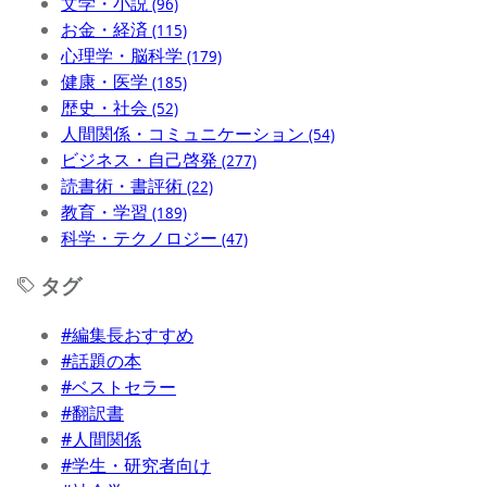
文学・小説
(96)
お金・経済
(115)
心理学・脳科学
(179)
健康・医学
(185)
歴史・社会
(52)
人間関係・コミュニケーション
(54)
ビジネス・自己啓発
(277)
読書術・書評術
(22)
教育・学習
(189)
科学・テクノロジー
(47)
タグ
#編集長おすすめ
#話題の本
#ベストセラー
#翻訳書
#人間関係
#学生・研究者向け