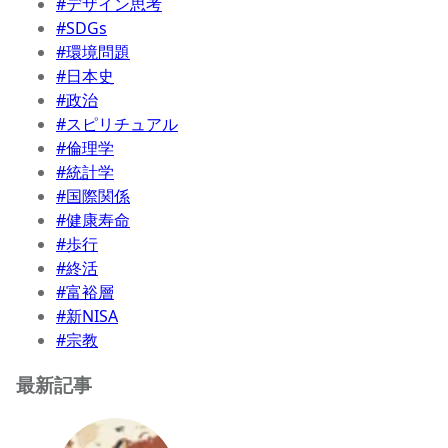
#デザイン思考
#SDGs
#環境問題
#日本史
#政治
#スピリチュアル
#倫理学
#統計学
#国際関係
#健康寿命
#歩行
#終活
#富裕層
#新NISA
#宗教
最新記事