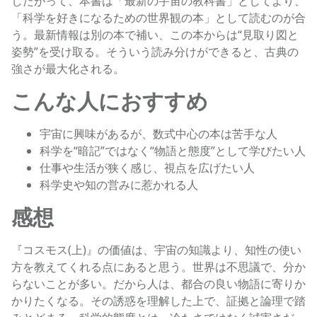
したがって、本書は「最新の宇宙の教科書」としてより、
「科学を好きになるための世界観の本」として読むのが合
う。最新情報は別の本で補い、この本からは“見取り図と
姿勢”を受け取る。そういう読み分けができると、古典の
強さが最大化される。
こんな人におすすめ
宇宙に興味があるが、数式中心の本は苦手な人
科学を“暗記”ではなく“物語と態度”として学びたい人
仕事や生活が狭く感じ、視点を広げたい人
科学史や知の営みに惹かれる人
感想
『コスモス(上)』の価値は、宇宙の知識より、知性の使い
方を教えてくれる点にあると思う。世界は不思議で、分か
らないことが多い。だから人は、都合の良い物語に寄りか
かりたくなる。その誘惑を理解した上で、証拠と論理で踏