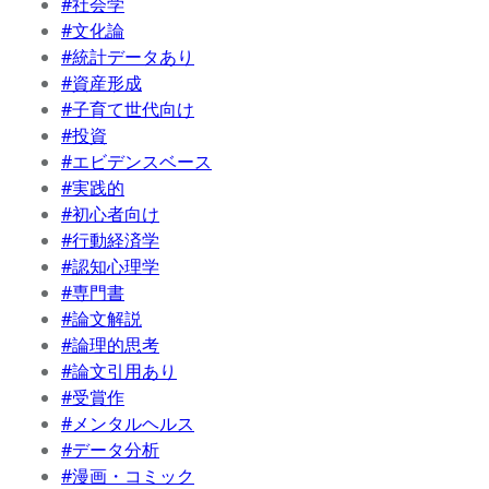
#社会学
#文化論
#統計データあり
#資産形成
#子育て世代向け
#投資
#エビデンスベース
#実践的
#初心者向け
#行動経済学
#認知心理学
#専門書
#論文解説
#論理的思考
#論文引用あり
#受賞作
#メンタルヘルス
#データ分析
#漫画・コミック