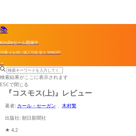
📚
Kindleセール開催中
39冊
がお得に購入可能
最大
99%OFF
→
search icon
サイト内検索
検索結果がここに表示されます
で閉じる
ESC
『コスモス(上)』レビュー
著者:
カール・セーガン
、
木村繁
出版社: 朝日新聞社
★
4.2